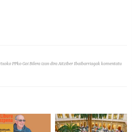
xoko PPko Goi Bilera izan dira Aitziber Ibaibarriagak komentatu