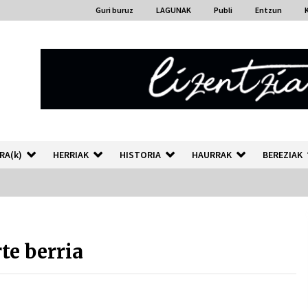
Guri buruz
LAGUNAK
Publi
Entzun
RA(k)
HERRIAK
HISTORIA
HAURRAK
BEREZIAK
“Hiztegi bat” Gorka Urbizuk
idatzitako letren hiztegia
te berria
2026/07/23
Auzoportala : 1×04 Auzofoniak