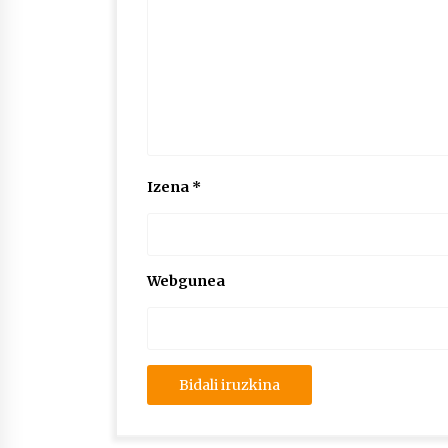
Izena
*
Webgunea