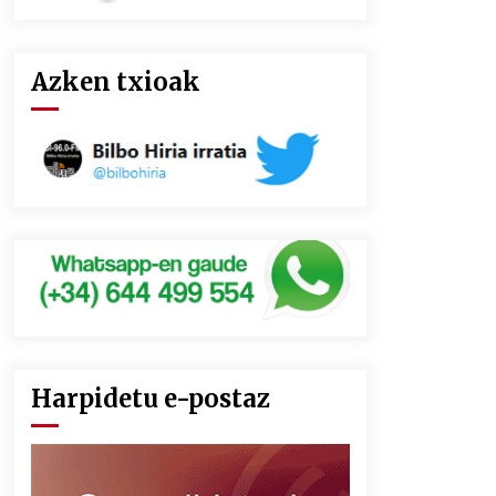
Azken txioak
Harpidetu e-postaz