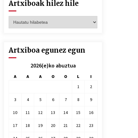
Artxiboak hilez hile
Artxiboak
hilez
hile
Artxiboa egunez egun
2026(e)ko abuztua
A
A
A
O
O
L
I
1
2
3
4
5
6
7
8
9
10
11
12
13
14
15
16
17
18
19
20
21
22
23