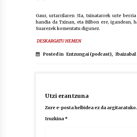
protagonista
2026/07/16
Gaur, urtarrilaren 31a, txinatarrek urte berri
handia da Txinan, eta Bilbon ere, igandean, ha
POTTO: San Pedro jaietako bertso-
Suarezek komentatu digunez.
saioa
2026/07/09
DESKARGATU HEMEN
Auritz Iñurrietaren margoak
Posted in
Entzungai (podcast)
,
Ibaizaba
ikusgai Uribitarte40 aretoan
2026/07/03
Utzi erantzuna
Zure e-posta helbidea ez da argitaratuko.
Iruzkina
*