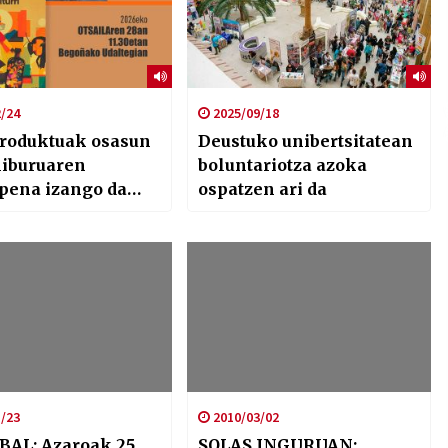
/24
2025/09/18
produktuak osasun
Deustuko unibertsitatean
 liburuaren
boluntariotza azoka
pena izango da
ospatzen ari da
atean Bilbon
/23
2010/03/02
BAL: Azaroak 25
SOLAS INGURUAN: