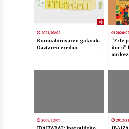
2021/03/02
2026/02
Koronabirusaren gakoak.
“Erle 
Gaztaren eredua
iturri”
aurkez
larunb
2008/12/09
2012/11
IBAIZABAL: Iparraldeko
IBAIZA