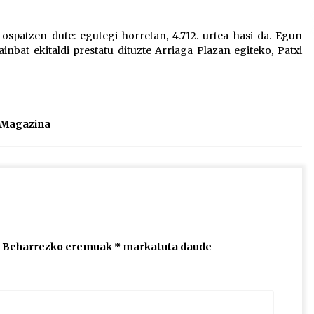
2026/07/15
a ospatzen dute: egutegi horretan, 4.712. urtea hasi da. Egun
inbat ekitaldi prestatu dituzte Arriaga Plazan egiteko, Patxi
Larunbatean Plentziako Itsas
Martxa ospatuko da
2026/07/07
SOINUGELA: Paul McCartney eta
l Magazina
Ringo Starr-en lan berriak
2026/07/03
Beharrezko eremuak
*
markatuta daude