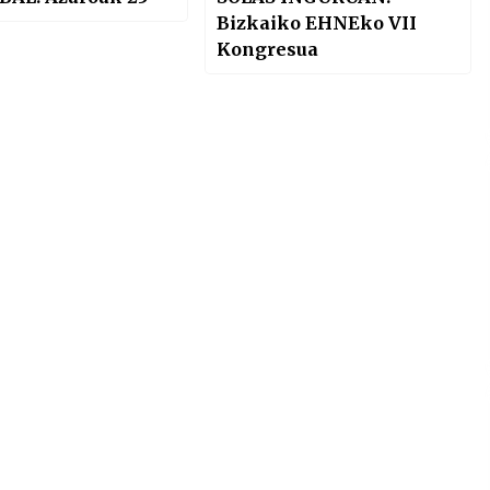
Bizkaiko EHNEko VII
Kongresua