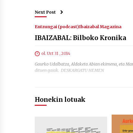
Next Post
Entzungai (podcast)
Ibaizabal Magazina
IBAIZABAL: Bilboko Kronika
ol. Urt 31 , 2014
Gaurko Udalbatza, Aldaketa Abian ekimena, eta Mart
dituen gaiak. DESKARGATU HEMEN
Honekin lotuak