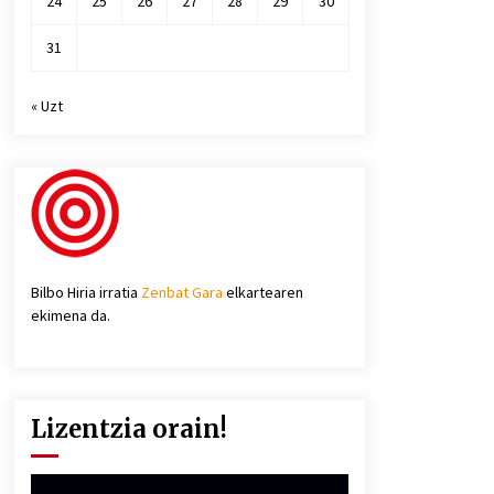
24
25
26
27
28
29
30
31
« Uzt
Bilbo Hiria irratia
Zenbat Gara
elkartearen
ekimena da.
Lizentzia orain!