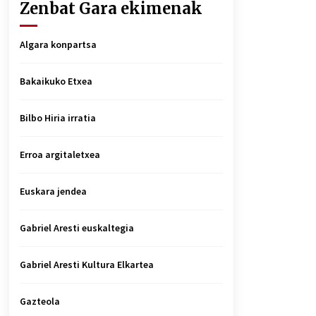
Zenbat Gara ekimenak
Algara konpartsa
Bakaikuko Etxea
Bilbo Hiria irratia
Erroa argitaletxea
Euskara jendea
Gabriel Aresti euskaltegia
Gabriel Aresti Kultura Elkartea
Gazteola