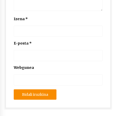
2026/07/03
MUSIBLA #297: Bide, Boards Of Canada, Somak,
Izena
*
Tiga, Twisted Teens, Underscores, Habia
2026/07/02
E-posta
*
Webgunea