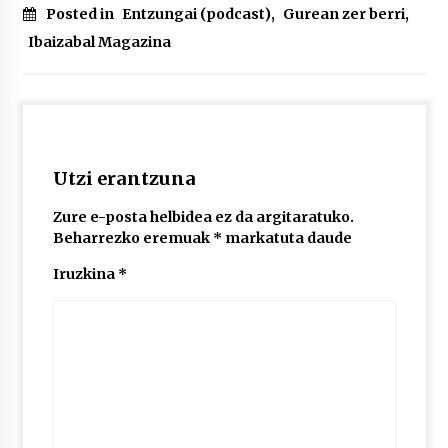
Posted in
Entzungai (podcast)
,
Gurean zer berri
,
Ibaizabal Magazina
POTTO: San Pedro jaietako bertso-saioa
2026/07/09
Larunbatean Plentziako Itsas Martxa ospatuko
da
Utzi erantzuna
2026/07/07
Zure e-posta helbidea ez da argitaratuko.
LIBURUEN ERREPUBLIKA TXIKIA: Hiragana akats
Beharrezko eremuak
*
markatuta daude
isil batekin dator beti
Iruzkina
*
2026/07/07
Auritz Iñurrietaren margoak ikusgai
Uribitarte40 aretoan
2026/07/03
SOINUGELA: Paul McCartney eta Ringo Starr-en
lan berriak