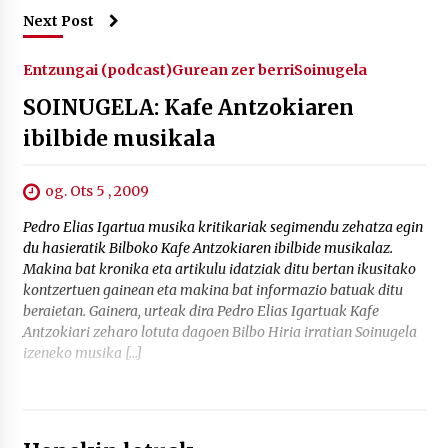
Next Post
Entzungai (podcast)
Gurean zer berri
Soinugela
SOINUGELA: Kafe Antzokiaren
ibilbide musikala
og. Ots 5 , 2009
Pedro Elias Igartua musika kritikariak segimendu zehatza egin
du hasieratik Bilboko Kafe Antzokiaren ibilbide musikalaz.
Makina bat kronika eta artikulu idatziak ditu bertan ikusitako
kontzertuen gainean eta makina bat informazio batuak ditu
beraietan. Gainera, urteak dira Pedro Elias Igartuak Kafe
Antzokiari zeharo lotuta dagoen Bilbo Hiria irratian Soinugela
izeneko musika […]