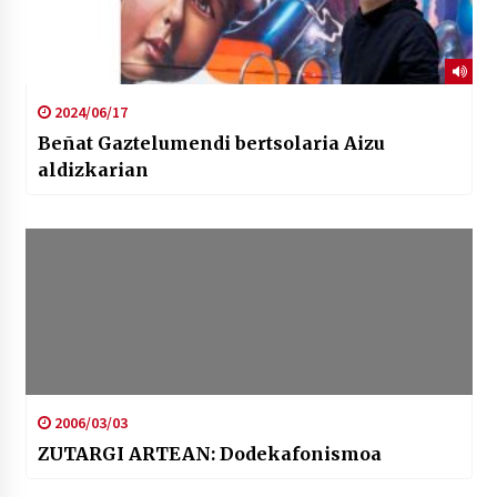
2024/06/17
Beñat Gaztelumendi bertsolaria Aizu
aldizkarian
2006/03/03
ZUTARGI ARTEAN: Dodekafonismoa