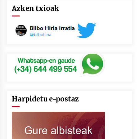
Azken txioak
Harpidetu e-postaz