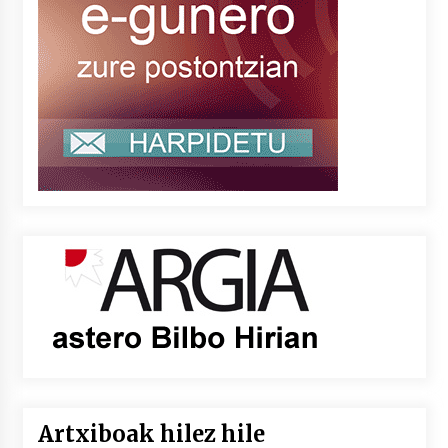
Artxiboak hilez hile