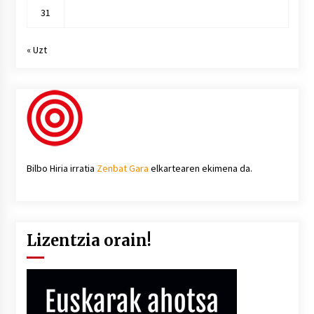
31
« Uzt
Bilbo Hiria irratia
Zenbat Gara
elkartearen ekimena da.
Lizentzia orain!