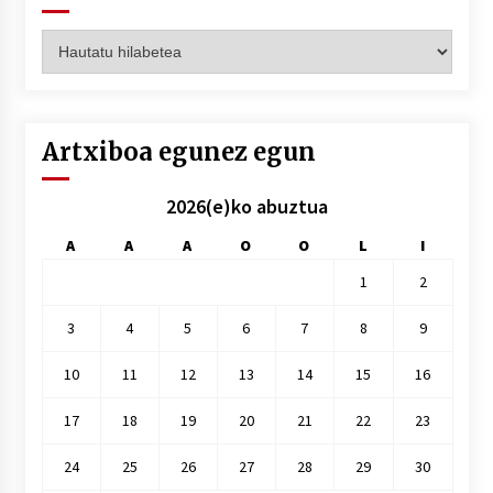
Artxiboak
hilez
hile
Artxiboa egunez egun
2026(e)ko abuztua
A
A
A
O
O
L
I
1
2
3
4
5
6
7
8
9
10
11
12
13
14
15
16
17
18
19
20
21
22
23
24
25
26
27
28
29
30