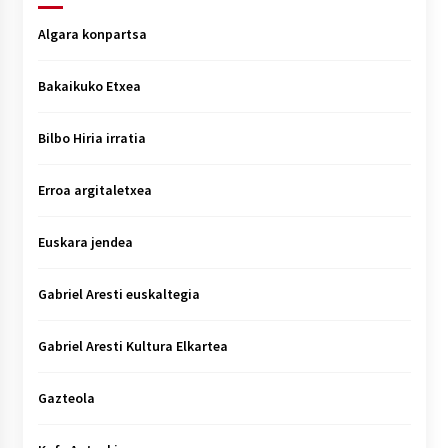
Algara konpartsa
Bakaikuko Etxea
Bilbo Hiria irratia
Erroa argitaletxea
Euskara jendea
Gabriel Aresti euskaltegia
Gabriel Aresti Kultura Elkartea
Gazteola