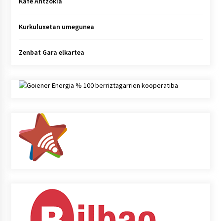
Kafe Antzokia
Kurkuluxetan umegunea
Zenbat Gara elkartea