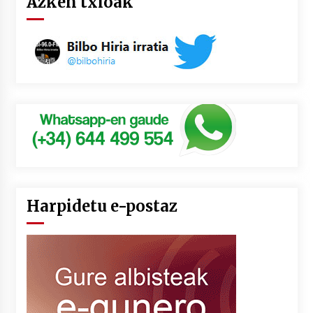
Azken txioak
Harpidetu e-postaz