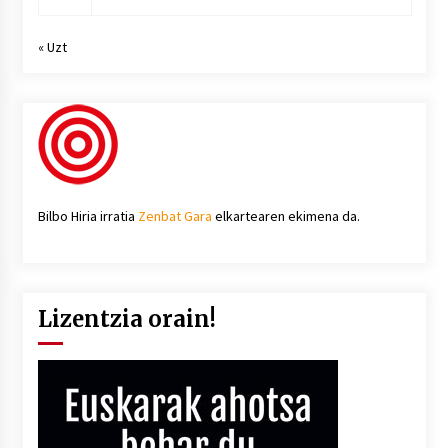
« Uzt
Bilbo Hiria irratia
Zenbat Gara
elkartearen ekimena da.
Lizentzia orain!