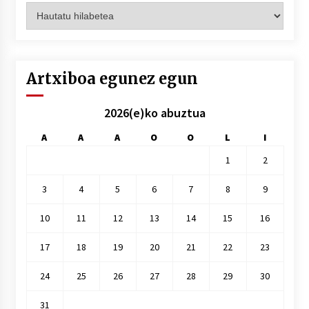
Artxiboak
hilez
hile
Artxiboa egunez egun
2026(e)ko abuztua
A
A
A
O
O
L
I
1
2
3
4
5
6
7
8
9
10
11
12
13
14
15
16
17
18
19
20
21
22
23
24
25
26
27
28
29
30
31