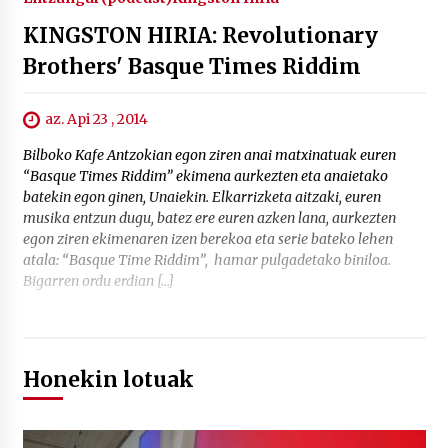
KINGSTON HIRIA: Revolutionary
Brothers' Basque Times Riddim
az. Api 23 , 2014
Bilboko Kafe Antzokian egon ziren anai matxinatuak euren
“Basque Times Riddim” ekimena aurkezten eta anaietako
batekin egon ginen, Unaiekin. Elkarrizketa aitzaki, euren
musika entzun dugu, batez ere euren azken lana, aurkezten
egon ziren ekimenaren izen berekoa eta serie bateko lehen
atala: “Basque Time Riddim”, hamar pulgadetako biniloa.
Bigarren ordu erdian […]
Honekin lotuak