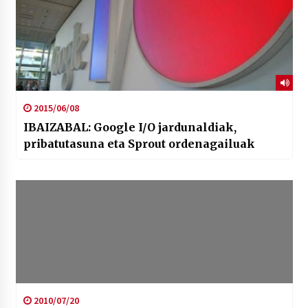
2015/06/08
IBAIZABAL: Google I/O jardunaldiak,
pribatutasuna eta Sprout ordenagailuak
2010/07/20