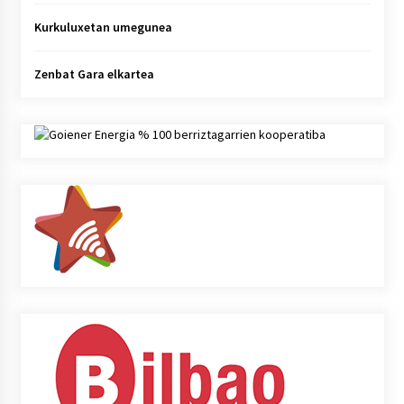
Kurkuluxetan umegunea
Zenbat Gara elkartea