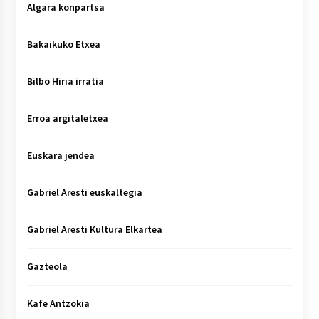
Algara konpartsa
Bakaikuko Etxea
Bilbo Hiria irratia
Erroa argitaletxea
Euskara jendea
Gabriel Aresti euskaltegia
Gabriel Aresti Kultura Elkartea
Gazteola
Kafe Antzokia