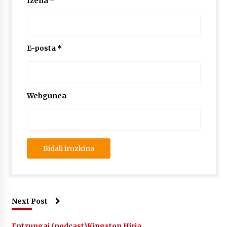
Izena
*
2026/07/03
MUSIBLA #297: Bide, Boards Of Canada, Somak,
Tiga, Twisted Teens, Underscores, Habia
E-posta
*
2026/07/02
Webgunea
Next Post
Entzungai (podcast)
Kingston Hiria