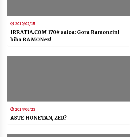
2010/02/15
IRRATIA.COM 170# saioa: Gora Ramonzin!
biba RAMONez!
2014/06/23
ASTE HONETAN, ZER?