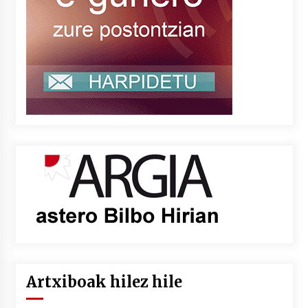
Artxiboak hilez hile