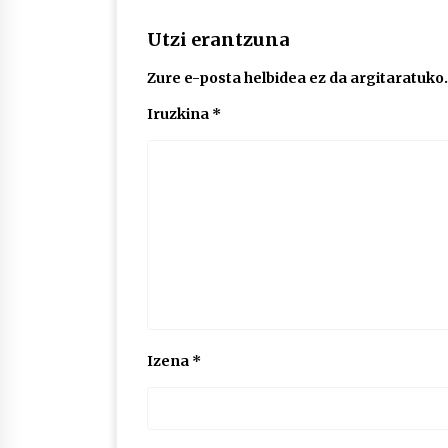
Utzi erantzuna
Zure e-posta helbidea ez da argitaratuko.
Iruzkina
*
Izena
*