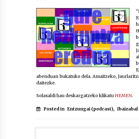
protagonista
2026/07/16
“
E
POTTO: San Pedro jaietako bertso-
h
saioa
H
2026/07/09
b
g
J
Auritz Iñurrietaren margoak
a
ikusgai Uribitarte40 aretoan
b
2026/07/03
E
abenduan bukatuko dela. Amaitzeko, Jaurlaritza
daitezke.
Solasaldi hau deskargatzeko klikatu
HEMEN
.
Posted in
Entzungai (podcast)
,
Ibaizaba