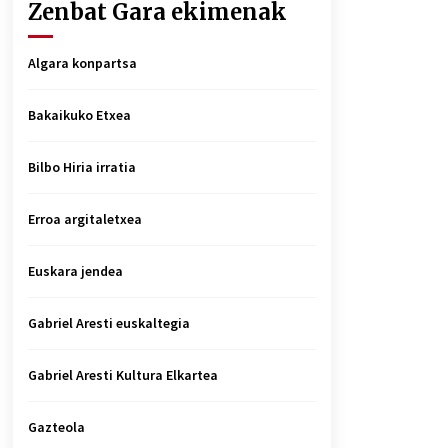
Zenbat Gara ekimenak
Algara konpartsa
Bakaikuko Etxea
Bilbo Hiria irratia
Erroa argitaletxea
Euskara jendea
Gabriel Aresti euskaltegia
Gabriel Aresti Kultura Elkartea
Gazteola