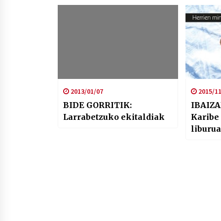
2013/01/07
2015/11
BIDE GORRITIK:
IBAIZA
Larrabetzuko ekitaldiak
Karibe
liburu
gaur K