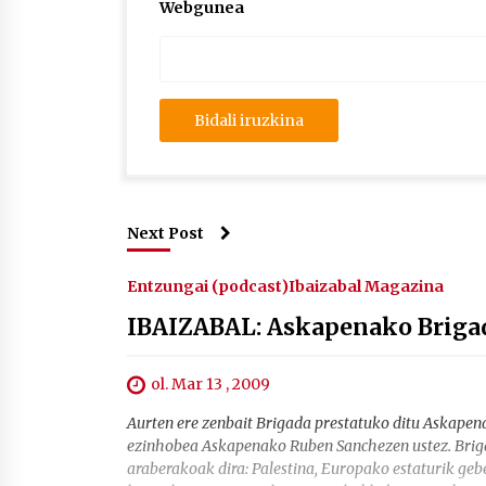
Webgunea
Next Post
Entzungai (podcast)
Ibaizabal Magazina
IBAIZABAL: Askapenako Briga
ol. Mar 13 , 2009
Aurten ere zenbait Brigada prestatuko ditu Askapen
ezinhobea Askapenako Ruben Sanchezen ustez. Briga
araberakoak dira: Palestina, Europako estaturik geb