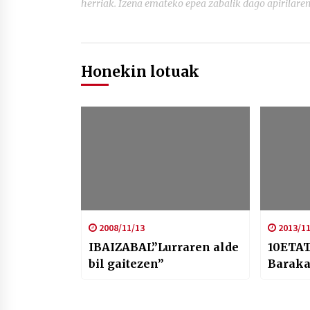
herriak. Izena emateko epea zabalik dago apirilaren
Honekin lotuak
2008/11/13
2013/11
IBAIZABAL”Lurraren alde
10ETA
bil gaitezen”
Baraka