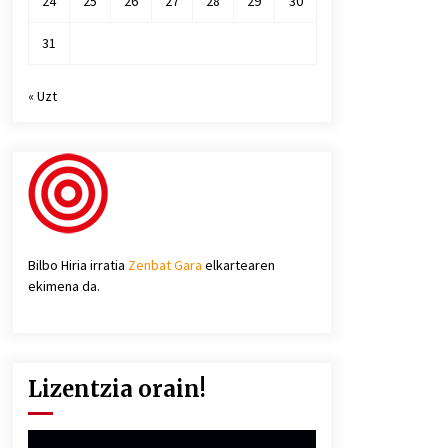
24
25
26
27
28
29
30
31
« Uzt
Bilbo Hiria irratia
Zenbat Gara
elkartearen
ekimena da.
Lizentzia orain!