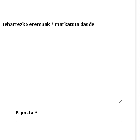
Beharrezko eremuak
*
markatuta daude
E-posta
*