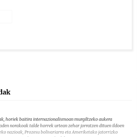
dak
ak, horiek baitira internazionalismoan murgiltzeko aukera
den norakoak talde horrek urtean zehar jorratzen dituen ildoen
eko nazioak, Prozesu bolivariarra eta Ameriketako jatorrizko