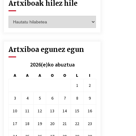
Artxiboak hilez hile
Artxiboak
hilez
hile
Artxiboa egunez egun
2026(e)ko abuztua
A
A
A
O
O
L
I
1
2
3
4
5
6
7
8
9
10
11
12
13
14
15
16
17
18
19
20
21
22
23