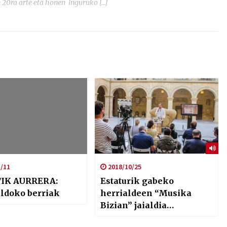
 20ra arte eta honen inguruko […]
/11
2018/10/25
TIK AURRERA:
Estaturik gabeko
ldoko berriak
herrialdeen “Musika
Bizian” jaialdia
Galdakaon