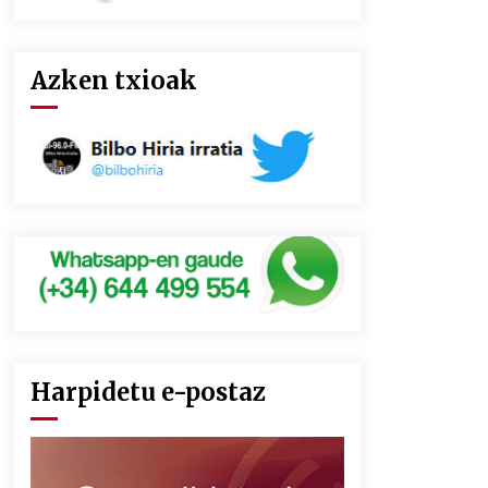
Azken txioak
Harpidetu e-postaz