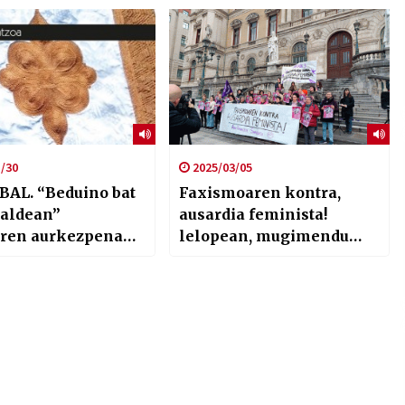
/30
2025/03/05
BAL. “Beduino bat
Faxismoaren kontra,
 aldean”
ausardia feminista!
aren aurkezpena
lelopean, mugimendu
afe Antzokian
feministak Bilboko
kaleak hartuko ditu
larunbatean