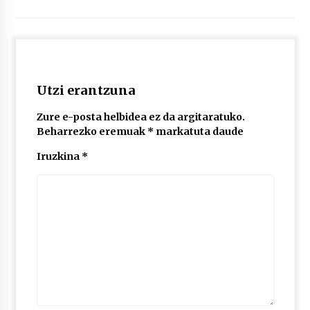
2026/07/03
MUSIBLA #297: Bide, Boards Of Canada, Somak,
Tiga, Twisted Teens, Underscores, Habia
2026/07/02
Utzi erantzuna
Zure e-posta helbidea ez da argitaratuko.
Beharrezko eremuak
*
markatuta daude
Iruzkina
*