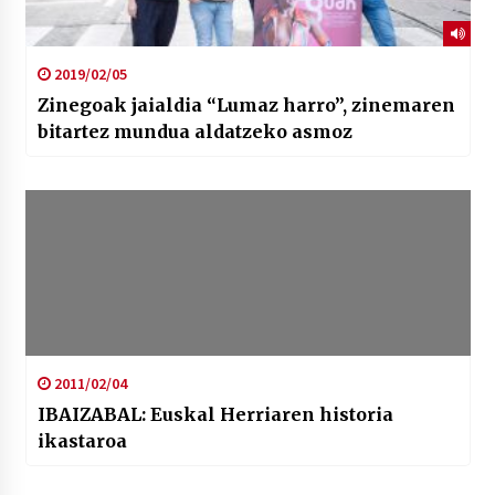
2019/02/05
Zinegoak jaialdia “Lumaz harro”, zinemaren
bitartez mundua aldatzeko asmoz
2011/02/04
IBAIZABAL: Euskal Herriaren historia
ikastaroa