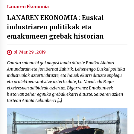
Lanaren Ekonomia
LANAREN EKONOMIA : Euskal
industriaren politikak eta
emakumeen grebak historian
ol. Mar 29 , 2019
Gaurko saioan bi gai nagusi landu dituzte Endika Alabort
Amundarain eta Jon Bernat Zubirik. Lehenengo Euskal politika
industrialak aztertu dituzte, eta hauek ekarri dituzte enplegu
eta proiektuen suntsitze aztertu dute, La Naval edo Fagor
etxetresnen adibideak aztertuz. Bigarrenez Emakumeek
historian zehar eginiko grebak ekarri dituzte. Saioaren azken
tartean Amaia Lekunberri […]