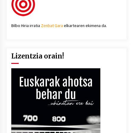
Bilbo Hiria irratia
Zenbat Gara
elkartearen ekimena da.
Lizentzia orain!