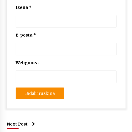
Izena
*
E-posta
*
Webgunea
Next Post