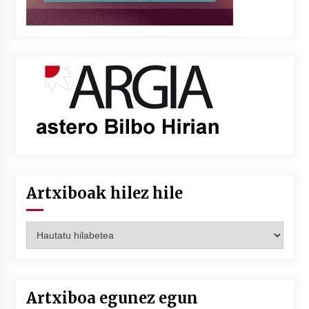
Artxiboak hilez hile
Artxiboak
hilez
hile
Artxiboa egunez egun