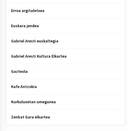
Erroa argitaletxea
Euskara jendea
Gabriel Aresti euskaltegia
Gabriel Aresti Kultura Elkartea
Gazteola
Kafe Antzokia
Kurkuluxetan umegunea
Zenbat Gara elkartea