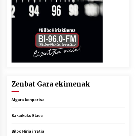
Zenbat Gara ekimenak
Algara konpartsa
Bakaikuko Etxea
Bilbo Hiria irratia