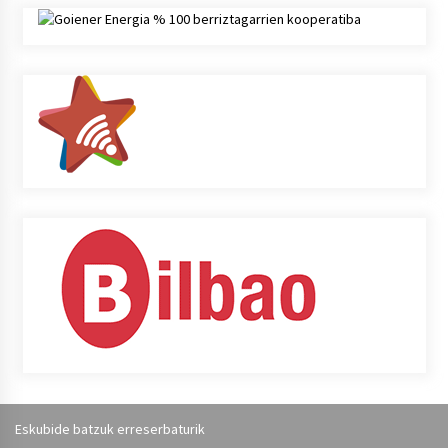
Eskubide batzuk erreserbaturik