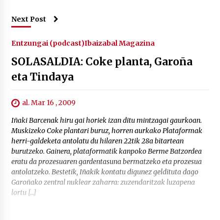
Next Post
Entzungai (podcast)
Ibaizabal Magazina
SOLASALDIA: Coke planta, Garoña
eta Tindaya
al. Mar 16 , 2009
Iñaki Barcenak hiru gai horiek izan ditu mintzagai gaurkoan.
Muskizeko Coke plantari buruz, horren aurkako Plataformak
herri-galdeketa antolatu du hilaren 22tik 28a bitartean
burutzeko. Gainera, plataformatik kanpoko Berme Batzordea
eratu da prozesuaren gardentasuna bermatzeko eta prozesua
antolatzeko. Bestetik, Iñakik kontatu digunez geldituta dago
Garoñako zentral nuklear zaharra: zuzendaritzak luzapena
lortu […]