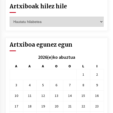
Artxiboak hilez hile
Artxiboak
hilez
hile
Artxiboa egunez egun
2026(e)ko abuztua
A
A
A
O
O
L
I
1
2
3
4
5
6
7
8
9
10
11
12
13
14
15
16
17
18
19
20
21
22
23