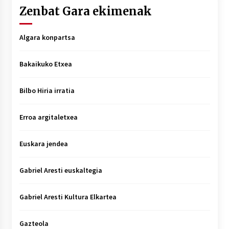
Zenbat Gara ekimenak
Algara konpartsa
Bakaikuko Etxea
Bilbo Hiria irratia
Erroa argitaletxea
Euskara jendea
Gabriel Aresti euskaltegia
Gabriel Aresti Kultura Elkartea
Gazteola