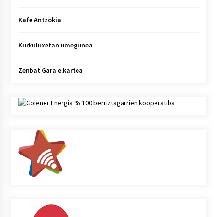
Kafe Antzokia
Kurkuluxetan umegunea
Zenbat Gara elkartea