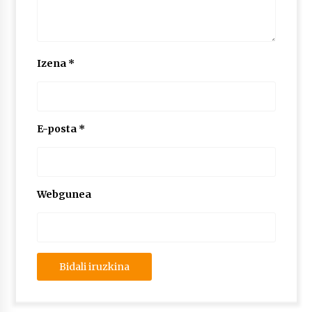
2026/07/03
MUSIBLA #297: Bide, Boards Of Canada, Somak,
Tiga, Twisted Teens, Underscores, Habia
Izena
*
2026/07/02
E-posta
*
Webgunea