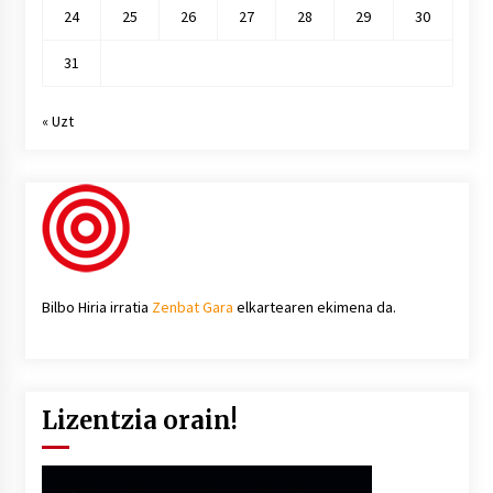
24
25
26
27
28
29
30
31
« Uzt
Bilbo Hiria irratia
Zenbat Gara
elkartearen ekimena da.
Lizentzia orain!