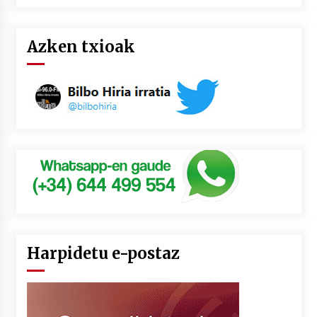
Azken txioak
Harpidetu e-postaz