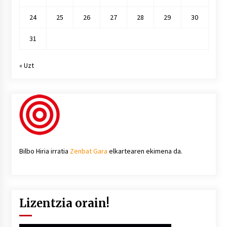
24
25
26
27
28
29
30
31
« Uzt
Bilbo Hiria irratia
Zenbat Gara
elkartearen ekimena da.
Lizentzia orain!