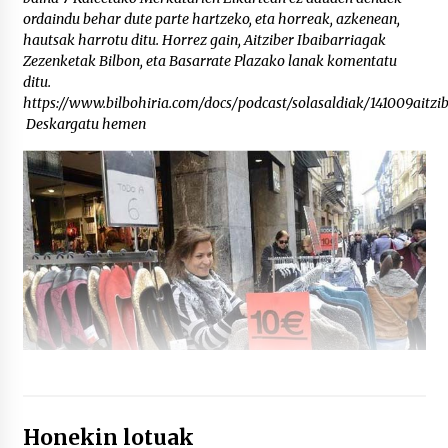
ordaindu behar dute parte hartzeko, eta horreak, azkenean,
hautsak harrotu ditu. Horrez gain, Aitziber Ibaibarriagak
Zezenketak Bilbon, eta Basarrate Plazako lanak komentatu
ditu.
https://www.bilbohiria.com/docs/podcast/solasaldiak/141009aitzi
Deskargatu hemen
Honekin lotuak