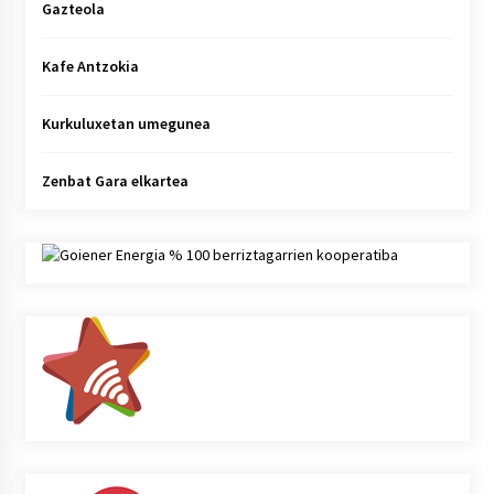
Gazteola
Kafe Antzokia
Kurkuluxetan umegunea
Zenbat Gara elkartea