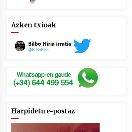
Azken txioak
Harpidetu e-postaz