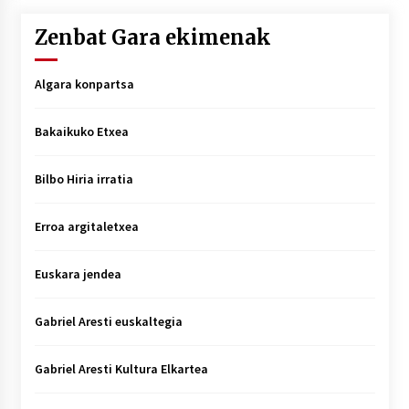
Zenbat Gara ekimenak
Algara konpartsa
Bakaikuko Etxea
Bilbo Hiria irratia
Erroa argitaletxea
Euskara jendea
Gabriel Aresti euskaltegia
Gabriel Aresti Kultura Elkartea