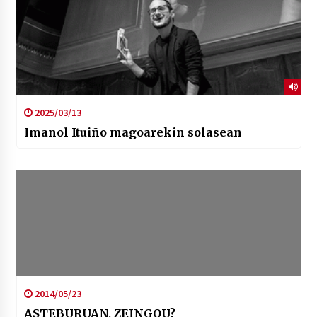
2025/03/13
Imanol Ituiño magoarekin solasean
2014/05/23
ASTEBURUAN, ZEINGOU?