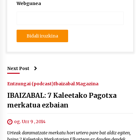
Webgunea
Next Post
Entzungai (podcast)
Ibaizabal Magazina
IBAIZABAL: 7 Kaleetako Pagotxa
merkatua ezbaian
og. Urr 9 , 2014
Urteak daramatzate merkatu hori urtero pare bat aldiz egiten,
baina 7 Kaleetako Merkatarien Elkartean ez dauden dendek