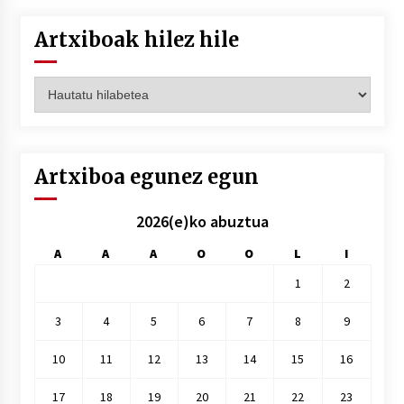
Artxiboak hilez hile
Artxiboak
hilez
hile
Artxiboa egunez egun
2026(e)ko abuztua
A
A
A
O
O
L
I
1
2
3
4
5
6
7
8
9
10
11
12
13
14
15
16
17
18
19
20
21
22
23