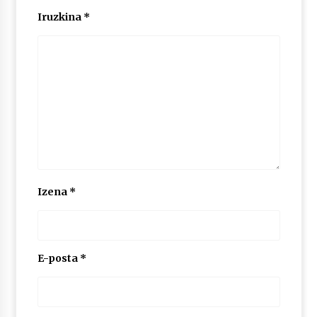
2026/07/03
Iruzkina
*
MUSIBLA #297: Bide, Boards Of Canada, Somak,
Tiga, Twisted Teens, Underscores, Habia
2026/07/02
Izena
*
E-posta
*