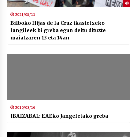
2021/05/11
Bilboko Hijas de la Cruz ikastetxeko
langileek bi greba egun deitu dituzte
maiatzaren 13 eta 14an
2010/03/16
IBAIZABAL: EAEko Jangeletako greba