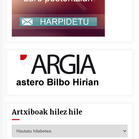
Artxiboak hilez hile
Artxiboak
hilez