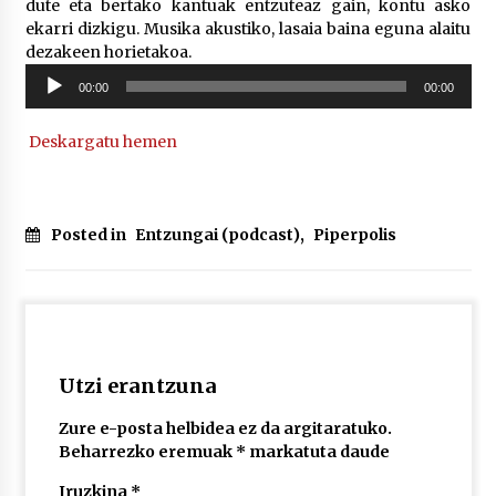
dute eta bertako kantuak entzuteaz gain, kontu asko
ekarri dizkigu. Musika akustiko, lasaia baina eguna alaitu
dezakeen horietakoa.
POTTO: San Pedro jaietako bertso-saioa
Soinu
2026/07/09
00:00
00:00
erreproduzigailua
Deskargatu hemen
Larunbatean Plentziako Itsas Martxa ospatuko
da
2026/07/07
Posted in
Entzungai (podcast)
,
Piperpolis
LIBURUEN ERREPUBLIKA TXIKIA: Hiragana akats
isil batekin dator beti
2026/07/07
Auritz Iñurrietaren margoak ikusgai
Uribitarte40 aretoan
Utzi erantzuna
2026/07/03
Zure e-posta helbidea ez da argitaratuko.
Beharrezko eremuak
*
markatuta daude
SOINUGELA: Paul McCartney eta Ringo Starr-en
lan berriak
Iruzkina
*