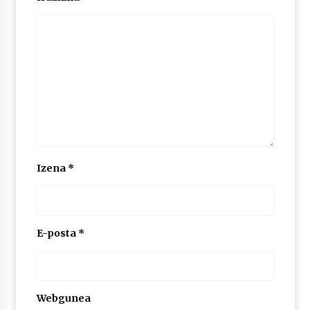
2026/07/03
MUSIBLA #297: Bide, Boards Of Canada, Somak,
Tiga, Twisted Teens, Underscores, Habia
2026/07/02
Izena
*
E-posta
*
Webgunea