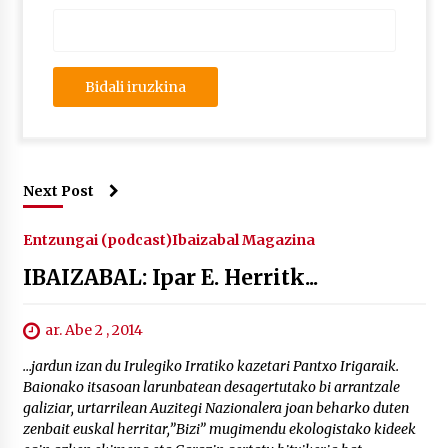
Next Post
Entzungai (podcast)
Ibaizabal Magazina
IBAIZABAL: Ipar E. Herritk...
ar. Abe 2 , 2014
…jardun izan du Irulegiko Irratiko kazetari Pantxo Irigaraik.
Baionako itsasoan larunbatean desagertutako bi arrantzale
galiziar, urtarrilean Auzitegi Nazionalera joan beharko duten
zenbait euskal herritar,”Bizi” mugimendu ekologistako kideek