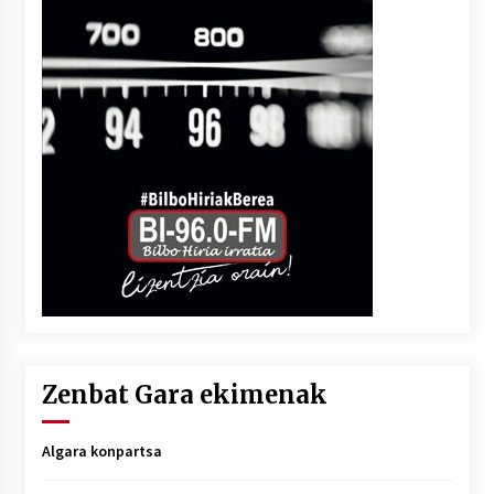
Zenbat Gara ekimenak
Algara konpartsa