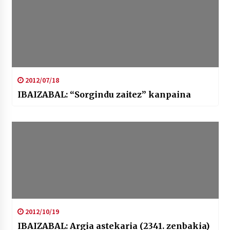
2012/07/18
IBAIZABAL: “Sorgindu zaitez” kanpaina
2012/10/19
IBAIZABAL: Argia astekaria (2341. zenbakia)