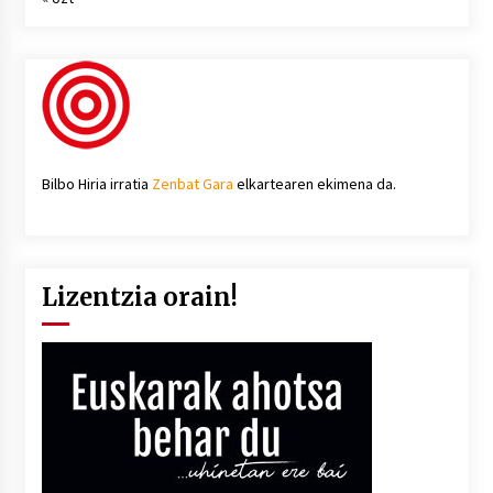
Bilbo Hiria irratia
Zenbat Gara
elkartearen ekimena da.
Lizentzia orain!