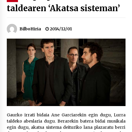
taldearen ‘Akatsa sisteman’
“Hiztegi bat” Gorka Urbizuk idatzitako letren
hiztegia
2026/07/23
BilboHiria
2014/12/01
Bakaikuko barnetegitik gazteek egindako saio
berezia
2026/07/16
Tuba eta bonbardinoaren astea, Bilboko
Kontserbatorioan protagonista
2026/07/16
Auzoportala : 1×04 Auzofoniak
2026/07/15
Gaurko irrati bidaia Ane Garciarekin egin dugu, Lurra
taldeko abeslaria dugu. Berarekin batera bidai musikala
Gaur abitua da Bilbao bbk live jaialdia
egin dugu, akatsa sistema deituriko lana plazaratu berri
2026/07/09