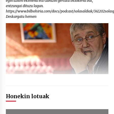
egin azken ekimena eta Garazin gertatu bitxikeria bat,
entzungai dituzu lagun.
https://www.bilbohiria.com/docs/podcast/solasaldiak/141202solas
Deskargatu hemen
Honekin lotuak