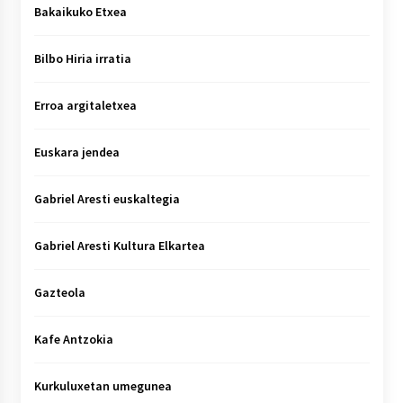
Bakaikuko Etxea
Bilbo Hiria irratia
Erroa argitaletxea
Euskara jendea
Gabriel Aresti euskaltegia
Gabriel Aresti Kultura Elkartea
Gazteola
Kafe Antzokia
Kurkuluxetan umegunea