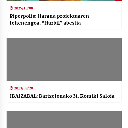
2025/10/08
Piperpolis: Harana proiektuaren
lehenengoa, “Hurbil” abestia
2013/03/20
IBAIZABAL: Bartzelonako 31. Komiki Saloia