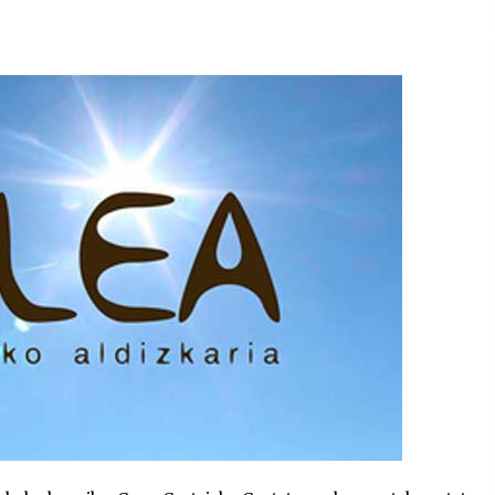
2026/07/15
Larunbatean Plentziako Itsas
Martxa ospatuko da
2026/07/07
SOINUGELA: Paul McCartney eta
Ringo Starr-en lan berriak
2026/07/03