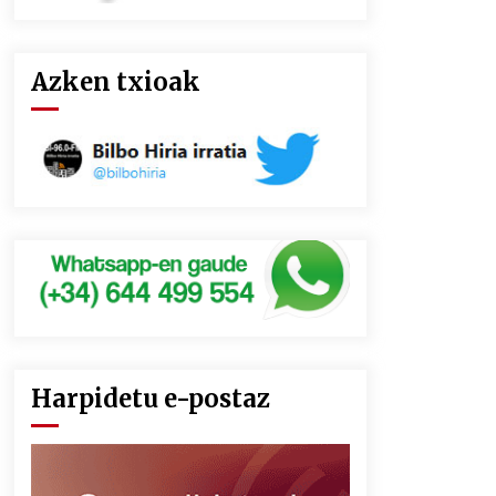
Azken txioak
Harpidetu e-postaz