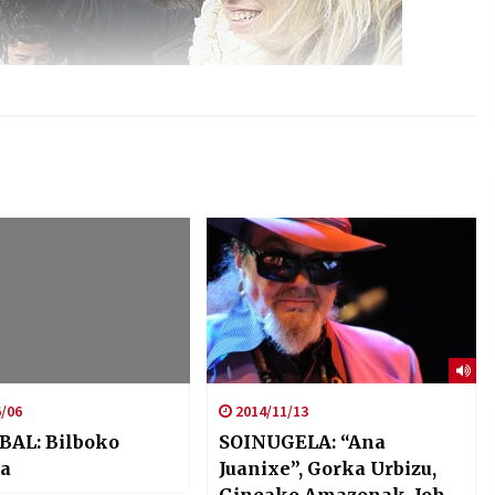
/06
2014/11/13
BAL: Bilboko
SOINUGELA: “Ana
a
Juanixe”, Gorka Urbizu,