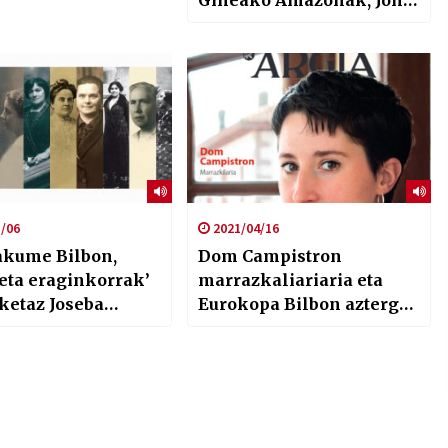
Gineako Amazonak, John
Hiatt, Dr. John, Alvin
Anaiak…
/06
2021/04/16
akume Bilbon,
Dom Campistron
 eta eraginkorrak’
marrazkaliariaria eta
ketaz Joseba
Eurokopa Bilbon aztergai
azkuenagarekin
Argia astekarian