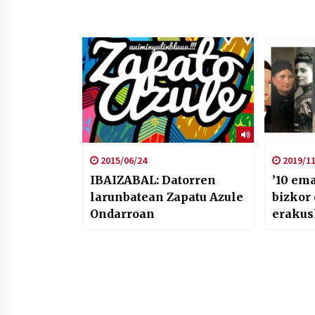
2015/06/24
2019/11
IBAIZABAL: Datorren
’10 em
larunbatean Zapatu Azule
bizkor
Ondarroan
erakus
Agirre