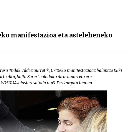
eko manifestazioa eta asteleheneko
resa Todak. Aldez aurretik, U-10eko manifestazioaz balantze txiki
rtu ditu, baita Sareri egindako diru-lapurreta ere.
iak/150114solasteresatoda.mp3 Deskargatu hemen