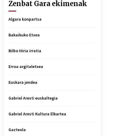
Zenbat Gara ekimenak
Algara konpartsa
Bakaikuko Etxea
Bilbo Hiria irratia
Erroa argitaletxea
Euskara jendea
Gabriel Aresti euskaltegia
Gabriel Aresti Kultura Elkartea
Gazteola