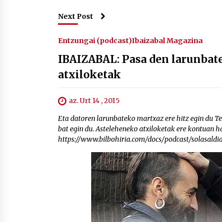
Next Post
Entzungai (podcast)
Ibaizabal Magazina
IBAIZABAL: Pasa den larunbat
atxiloketak
az. Urt 14 , 2015
Eta datoren larunbateko martxaz ere hitz egin du Te
bat egin du. Asteleheneko atxiloketak ere kontuan ha
https://www.bilbohiria.com/docs/podcast/solasald