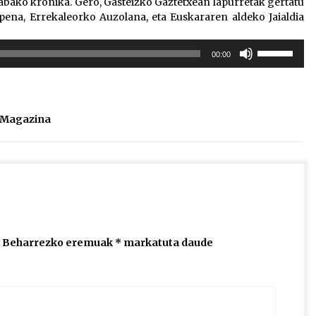
abako kronika. Gero, Gasteizko Gaztetxean lapurretak gertatu
zpena, Errekaleorko Auzolana, eta Euskararen aldeko Jaialdia
Erabili
00:00
gora/behera
gezi-
teklak
bolumena
l Magazina
igotzeko
edo
jaisteko.
Beharrezko eremuak
*
markatuta daude