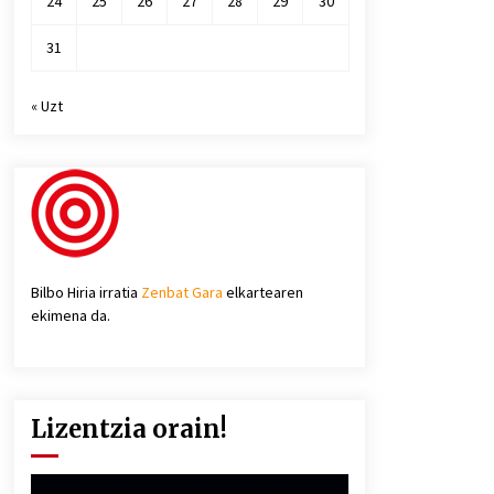
24
25
26
27
28
29
30
31
« Uzt
Bilbo Hiria irratia
Zenbat Gara
elkartearen
ekimena da.
Lizentzia orain!