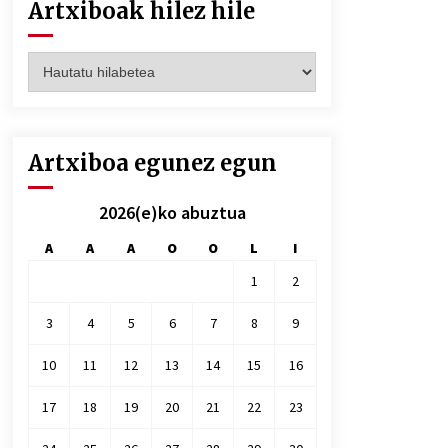
Artxiboak hilez hile
Artxiboak
hilez
hile
Artxiboa egunez egun
2026(e)ko abuztua
A
A
A
O
O
L
I
1
2
3
4
5
6
7
8
9
10
11
12
13
14
15
16
17
18
19
20
21
22
23