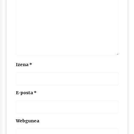
2026/07/03
MUSIBLA #297: Bide, Boards Of Canada, Somak,
Tiga, Twisted Teens, Underscores, Habia
2026/07/02
Izena
*
E-posta
*
Webgunea