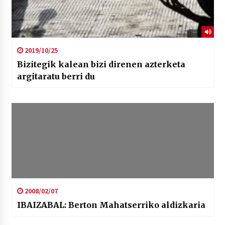
2019/10/25
Bizitegik kalean bizi direnen azterketa
argitaratu berri du
2008/02/07
IBAIZABAL: Berton Mahatserriko aldizkaria