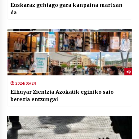
Euskaraz gehiago gara kanpaina martxan
da
2024/05/24
Elhuyar Zientzia Azokatik eginiko saio
berezia entzungai