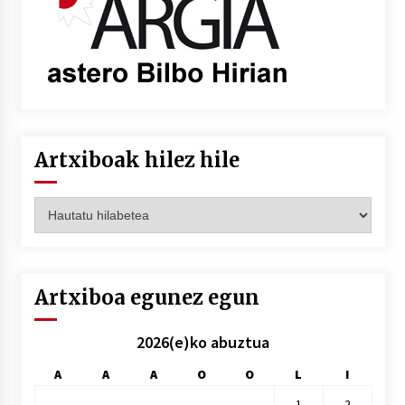
Artxiboak hilez hile
Artxiboak
hilez
hile
Artxiboa egunez egun
2026(e)ko abuztua
A
A
A
O
O
L
I
1
2