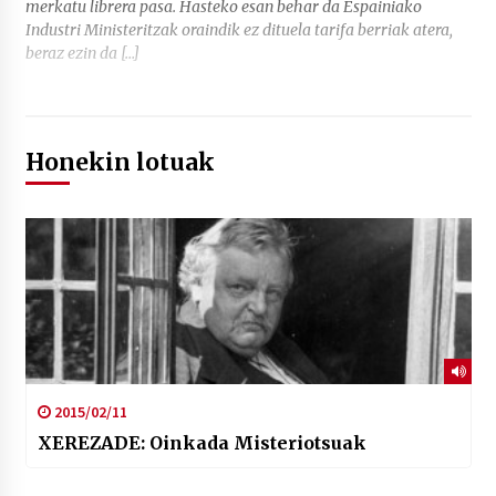
merkatu librera pasa. Hasteko esan behar da Espainiako
Industri Ministeritzak oraindik ez dituela tarifa berriak atera,
beraz ezin da […]
Honekin lotuak
2015/02/11
XEREZADE: Oinkada Misteriotsuak