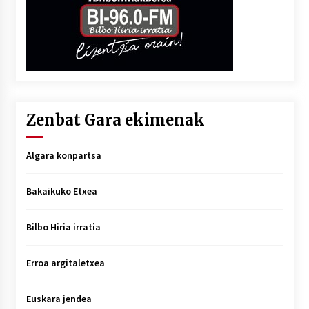
Zenbat Gara ekimenak
Algara konpartsa
Bakaikuko Etxea
Bilbo Hiria irratia
Erroa argitaletxea
Euskara jendea