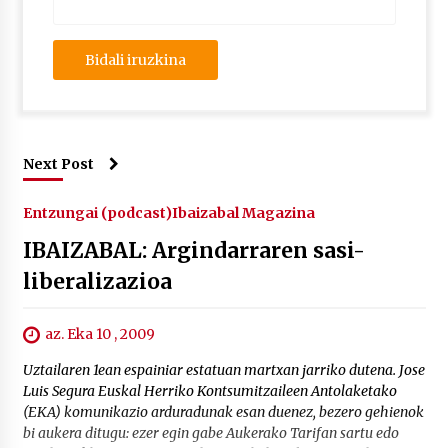
Next Post
Entzungai (podcast)
Ibaizabal Magazina
IBAIZABAL: Argindarraren sasi-
liberalizazioa
az. Eka 10 , 2009
Uztailaren 1ean espainiar estatuan martxan jarriko dutena. Jose
Luis Segura Euskal Herriko Kontsumitzaileen Antolaketako
(EKA) komunikazio arduradunak esan duenez, bezero gehienok
bi aukera ditugu: ezer egin gabe Aukerako Tarifan sartu edo