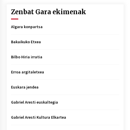
Zenbat Gara ekimenak
Algara konpartsa
Bakaikuko Etxea
Bilbo Hiria irratia
Erroa argitaletxea
Euskara jendea
Gabriel Aresti euskaltegia
Gabriel Aresti Kultura Elkartea