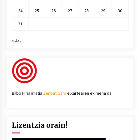
24
25
26
27
28
29
30
31
« Uzt
Bilbo Hiria irratia
Zenbat Gara
elkartearen ekimena da.
Lizentzia orain!