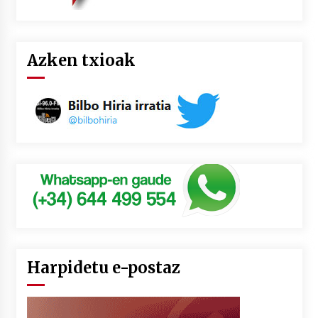
Azken txioak
Harpidetu e-postaz