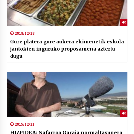
2018/12/18
Gure platera gure aukera ekimenetik eskola
jantokien inguruko proposamena aztertu
dugu
2015/12/11
HIZPIDEA: Nafarroa Garaia normaltasunera