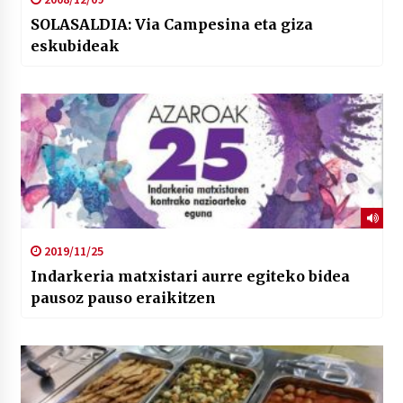
SOLASALDIA: Via Campesina eta giza
eskubideak
2019/11/25
Indarkeria matxistari aurre egiteko bidea
pausoz pauso eraikitzen