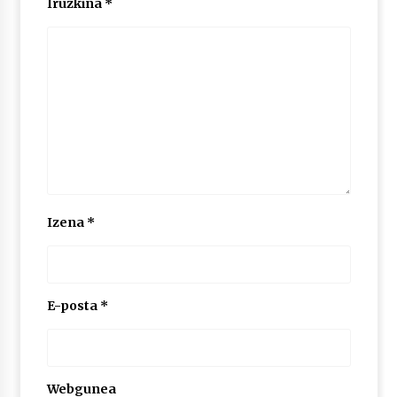
Iruzkina
*
2026/07/03
MUSIBLA #297: Bide, Boards Of Canada, Somak,
Tiga, Twisted Teens, Underscores, Habia
2026/07/02
Izena
*
E-posta
*
Webgunea