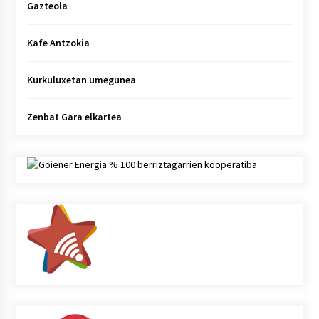
Gazteola
Kafe Antzokia
Kurkuluxetan umegunea
Zenbat Gara elkartea