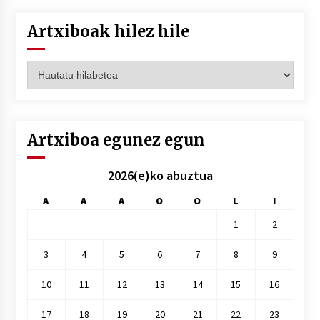
Artxiboak hilez hile
Artxiboak
hilez
hile
Artxiboa egunez egun
2026(e)ko abuztua
A
A
A
O
O
L
I
1
2
3
4
5
6
7
8
9
10
11
12
13
14
15
16
17
18
19
20
21
22
23