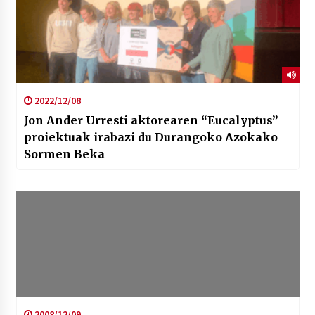
2022/12/08
Jon Ander Urresti aktorearen “Eucalyptus”
proiektuak irabazi du Durangoko Azokako
Sormen Beka
2008/12/09