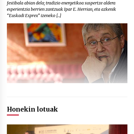
festibala abian dela; tradizio energetikoa suspertze aldera
esperientzia berrien zantzuak Ipar E. Herrian, eta azkenik
“Euskadi Esprex” izeneko […]
Honekin lotuak