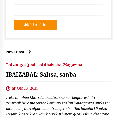
Next Post
Entzungai (podcast)
Ibaizabal Magazina
IBAIZABAL: Saltsa, sanba ...
ar. Ots 10 , 2015
… eta manboa Miarritzen datozen bozei begira, eskuin-
zentroak bere mozorroak erantzi eta lau hautagaitza aurkeztu
dituenean; hori aipatu digu Irulegiko Irratiko kazetari Pantxo
Irigaraik bere kronikan; horrekin batera giza- eskubideen zine