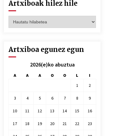
Artxiboak hilez hile
Artxiboak
hilez
hile
Artxiboa egunez egun
2026(e)ko abuztua
A
A
A
O
O
L
I
1
2
3
4
5
6
7
8
9
10
11
12
13
14
15
16
17
18
19
20
21
22
23