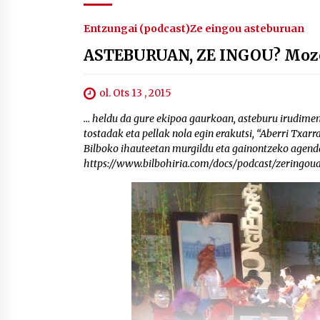
Entzungai (podcast)
Ze eingou asteburuan
ASTEBURUAN, ZE INGOU? Mozor
ol. Ots 13 , 2015
… heldu da gure ekipoa gaurkoan, asteburu irudiment
tostadak eta pellak nola egin erakutsi, “Aberri Txarr
Bilboko ihauteetan murgildu eta gainontzeko agenda
https://www.bilbohiria.com/docs/podcast/zeringo