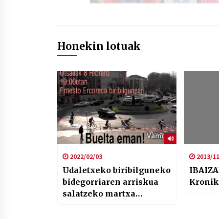
Honekin lotuak
2022/02/03
2013/11
Udaletxeko biribilguneko
IBAIZA
bidegorriaren arriskua
Kronik
salatzeko martxa
antolatu du Biziz bizi
elkarteak