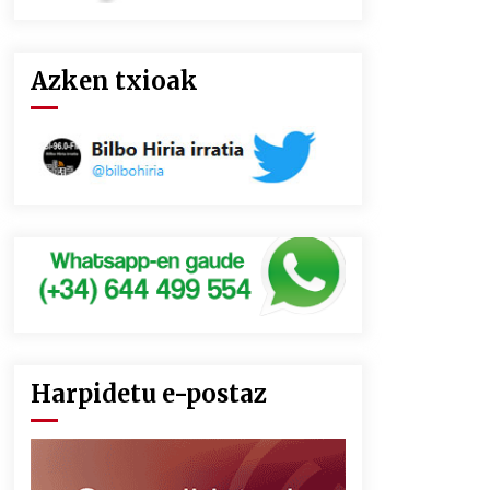
Azken txioak
Harpidetu e-postaz