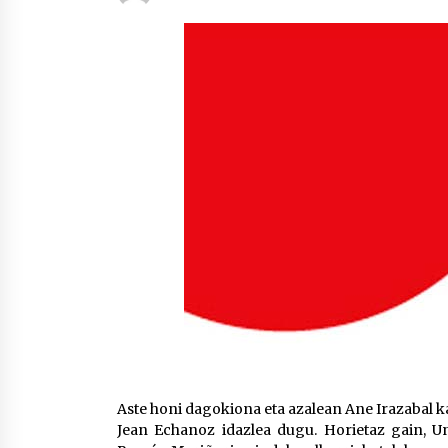
protagonista
2026/07/16
POTTO: San Pedro jaietako bertso-
saioa
2026/07/09
Auritz Iñurrietaren margoak
ikusgai Uribitarte40 aretoan
2026/07/03
Aste honi dagokiona eta azalean Ane Irazabal k
Jean Echanoz idazlea dugu. Horietaz gain, Un