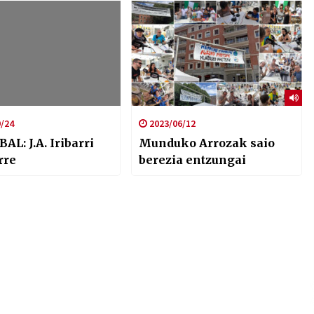
/24
2023/06/12
AL: J.A. Iribarri
Munduko Arrozak saio
rre
berezia entzungai