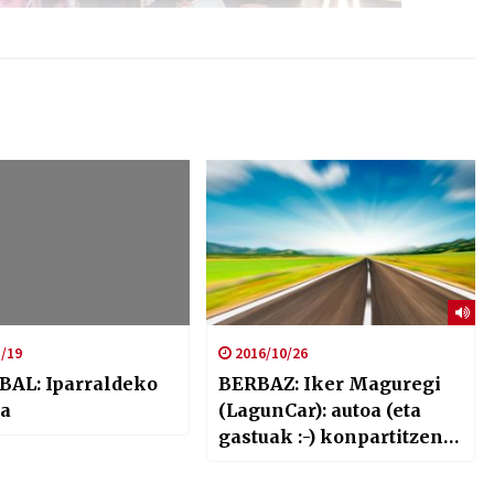
/19
2016/10/26
BAL: Iparraldeko
BERBAZ: Iker Maguregi
a
(LagunCar): autoa (eta
gastuak :-) konpartitzen
hasi nahi?