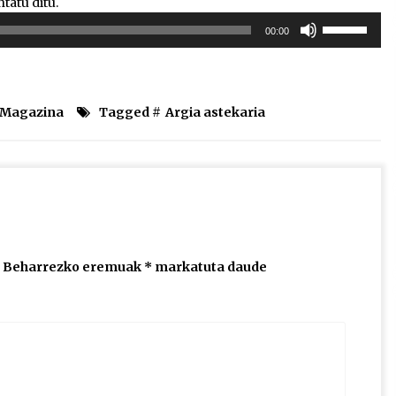
atu ditu.
Erabili
00:00
gora/behera
gezi-
teklak
bolumena
l Magazina
Tagged #
Argia astekaria
igotzeko
edo
jaisteko.
Beharrezko eremuak
*
markatuta daude