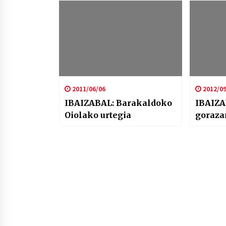
2011/06/06
2012/09
IBAIZABAL: Barakaldoko
IBAIZAB
Oiolako urtegia
goraza