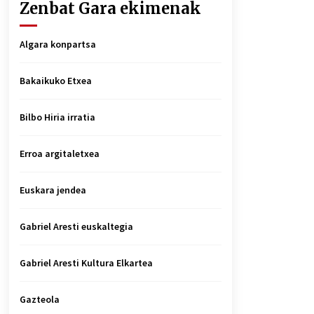
Zenbat Gara ekimenak
Algara konpartsa
Bakaikuko Etxea
Bilbo Hiria irratia
Erroa argitaletxea
Euskara jendea
Gabriel Aresti euskaltegia
Gabriel Aresti Kultura Elkartea
Gazteola