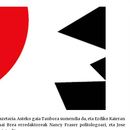
2026/07/15
Larunbatean Plentziako Itsas
Martxa ospatuko da
2026/07/07
SOINUGELA: Paul McCartney eta
Ringo Starr-en lan berriak
2026/07/03
azetaria. Asteko gaia Tanbora sumendia da, eta Erdiko Kaieran
ai Brea erredaktoreak Nancy Fraser politologoari, eta Jose