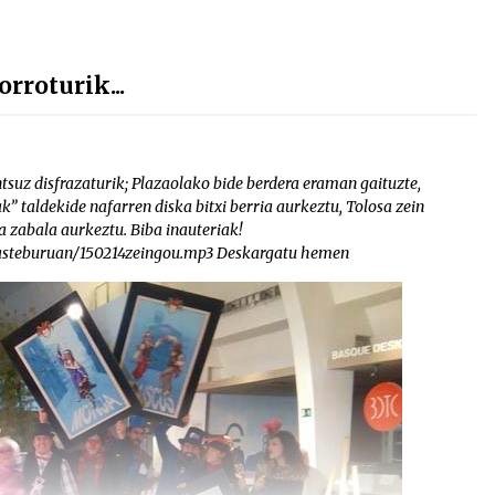
roturik...
suz disfrazaturik; Plazaolako bide berdera eraman gaituzte,
ak” taldekide nafarren diska bitxi berria aurkeztu, Tolosa zein
 zabala aurkeztu. Biba inauteriak!
uasteburuan/150214zeingou.mp3 Deskargatu hemen