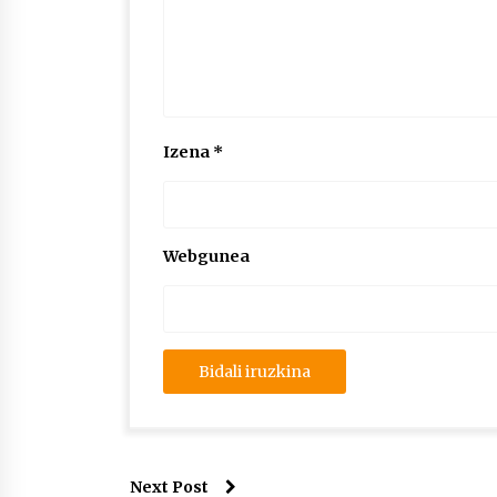
Izena
*
Webgunea
Next Post