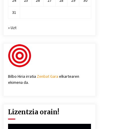
24
25
26
27
28
29
30
31
« Uzt
Bilbo Hiria irratia
Zenbat Gara
elkartearen
ekimena da.
Lizentzia orain!