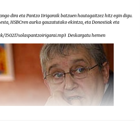
o dira eta Pantzo Iirigaraik batzuen hautagaitzez hitz egin digu.
esta, HSBCren aurka gauzatutako ekintza, eta Donostiak eta
iak/150217solaspantzoirigarai.mp3 Deskargatu hemen