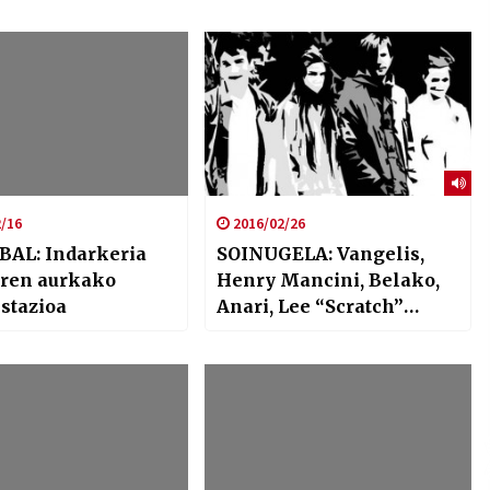
/16
2016/02/26
BAL: Indarkeria
SOINUGELA: Vangelis,
aren aurkako
Henry Mancini, Belako,
stazioa
Anari, Lee “Scratch”
Perry