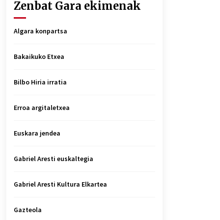
Zenbat Gara ekimenak
Algara konpartsa
Bakaikuko Etxea
Bilbo Hiria irratia
Erroa argitaletxea
Euskara jendea
Gabriel Aresti euskaltegia
Gabriel Aresti Kultura Elkartea
Gazteola