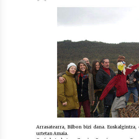
protagonista
2026/07/16
POTTO: San Pedro jaietako bertso-
saioa
2026/07/09
Auritz Iñurrietaren margoak
ikusgai Uribitarte40 aretoan
2026/07/03
Arrasatearra, Bilbon bizi dana. Euskalgintza, 
urtetan Amaia.