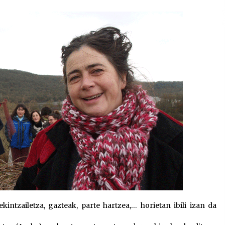
2026/07/15
Larunbatean Plentziako Itsas
Martxa ospatuko da
2026/07/07
SOINUGELA: Paul McCartney eta
Ringo Starr-en lan berriak
2026/07/03
ekintzailetza, gazteak, parte hartzea,… horietan ibili izan da