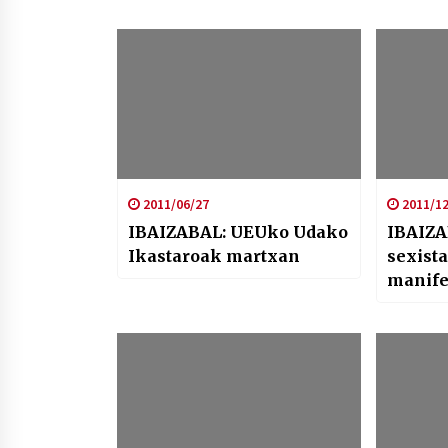
2011/06/27
2011/12
IBAIZABAL: UEUko Udako
IBAIZA
Ikastaroak martxan
sexist
manife