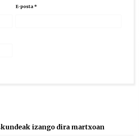
E-posta
*
skundeak izango dira martxoan