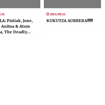
/31
2011/09/21
: Piztiak, Jone,
KUKUTZA AURRERA!!!!!!
o Anitua & Atom
, The Deadly
 eta Two Gallants