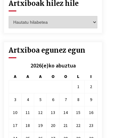
Artxiboak hilez hile
Artxiboak
hilez
hile
Artxiboa egunez egun
2026(e)ko abuztua
A
A
A
O
O
L
I
1
2
3
4
5
6
7
8
9
10
11
12
13
14
15
16
17
18
19
20
21
22
23