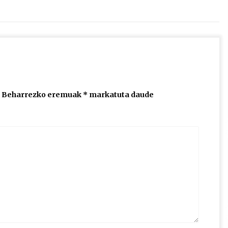
igotzeko
edo
jaisteko.
Beharrezko eremuak
*
markatuta daude