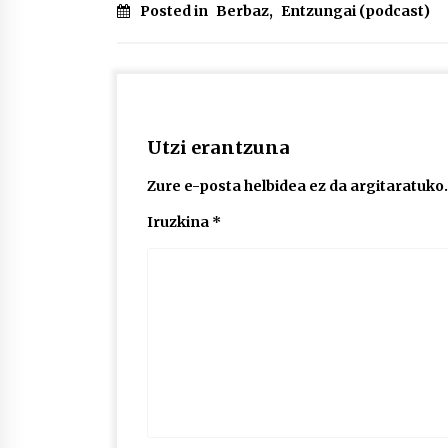
Posted in
Berbaz
,
Entzungai (podcast)
Utzi erantzuna
Zure e-posta helbidea ez da argitaratuko.
Iruzkina
*