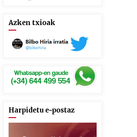
Azken txioak
Harpidetu e-postaz