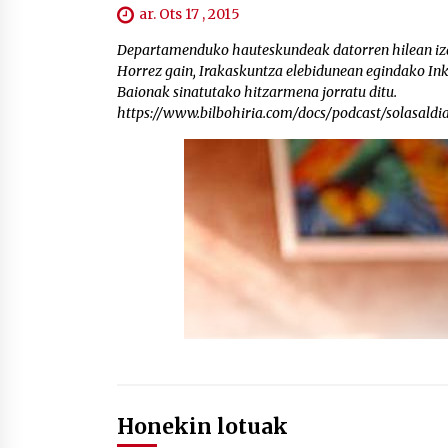
ar. Ots 17 , 2015
Departamenduko hauteskundeak datorren hilean izang
Horrez gain, Irakaskuntza elebidunean egindako Ink
Baionak sinatutako hitzarmena jorratu ditu.
https://www.bilbohiria.com/docs/podcast/solasald
Honekin lotuak