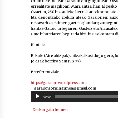
Orain bete-betean Garaion Sorgingunean, Ozaet
errealitate magikoan. Mari, antza, han, Elgeak
Ozaetan, 250 biztanleko herriskan, ekonomatoa, 
Eta denontzako irekita ateak Garaionen: auzol
nekazaritza ekimen gazteak; landart; zumegintz
hantxe Garaio urtegiaren, Gasteiz eta Arrasat
Ume bihurriaren begirada bizi-biziaz kontatu d
Kantak:
Bi kate (Aire ahizpak); hitzak, ikasi dugu gero,
Jo ezak berriro Sam (SS-77)
Erreferentziak:
https://garaion.wordpress.com
garaionsorgingunea@gmail.com
Soinu
00:00
erreproduzigailua
Deskargatu hemen