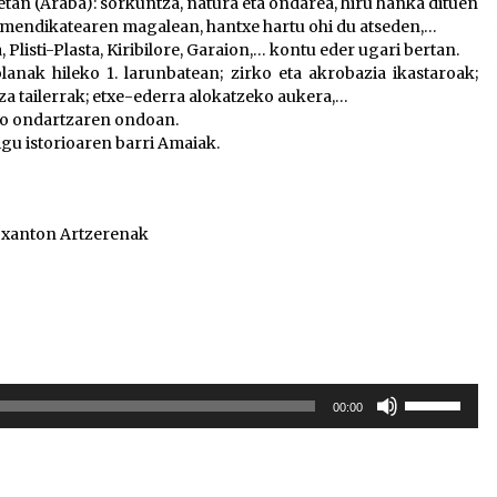
an (Araba): sorkuntza, natura eta ondarea, hiru hanka dituen
o mendikatearen magalean, hantxe hartu ohi du atseden,…
Plisti-Plasta, Kiribilore, Garaion,… kontu eder ugari bertan.
anak hileko 1. larunbatean; zirko eta akrobazia ikastaroak;
a tailerrak; etxe-ederra alokatzeko aukera,…
eko ondartzaren ondoan.
igu istorioaren barri Amaiak.
 Joxanton Artzerenak
Erabili
00:00
gora/behera
gezi-
teklak
bolumena