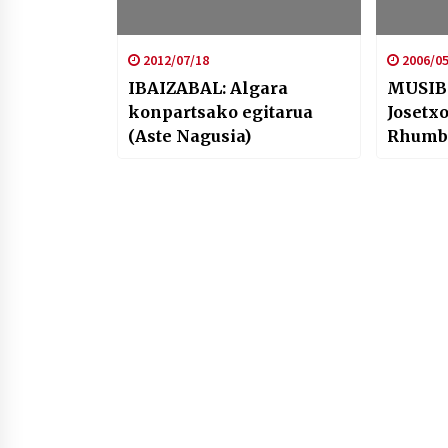
2012/07/18
2006/05
IBAIZABAL: Algara
MUSIBLA
konpartsako egitarua
Josetx
(Aste Nagusia)
Rhumba
Snakes