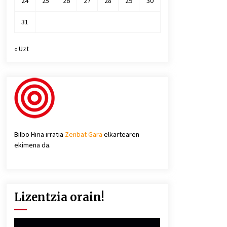
24
25
26
27
28
29
30
31
« Uzt
Bilbo Hiria irratia
Zenbat Gara
elkartearen
ekimena da.
Lizentzia orain!