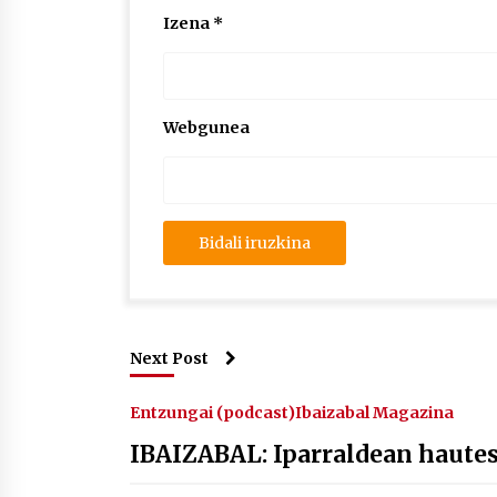
Izena
*
Webgunea
Next Post
Entzungai (podcast)
Ibaizabal Magazina
IBAIZABAL: Iparraldean haute