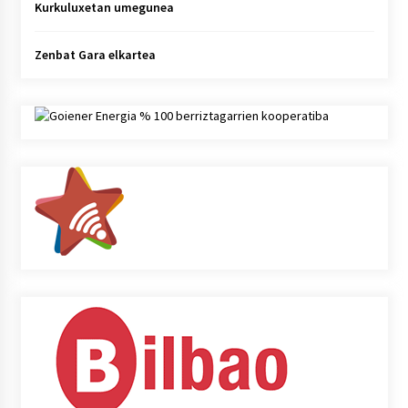
Kurkuluxetan umegunea
Zenbat Gara elkartea