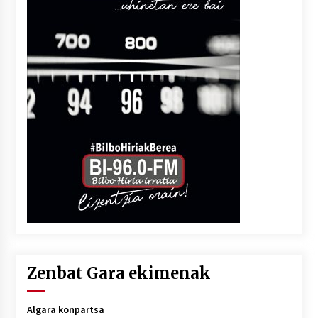
Zenbat Gara ekimenak
Algara konpartsa