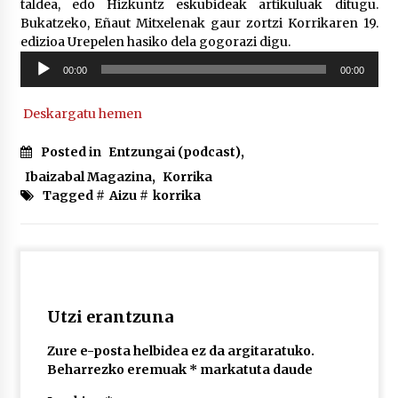
taldea, edo Hizkuntz eskubideak artikuluak ditugu.
Bukatzeko, Eñaut Mitxelenak gaur zortzi Korrikaren 19.
edizioa Urepelen hasiko dela gogorazi digu.
POTTO: San Pedro jaietako bertso-saioa
Soinu
2026/07/09
00:00
00:00
erreproduzigailua
Deskargatu hemen
Larunbatean Plentziako Itsas Martxa ospatuko
da
Posted in
Entzungai (podcast)
,
2026/07/07
Ibaizabal Magazina
,
Korrika
Tagged #
Aizu
#
korrika
LIBURUEN ERREPUBLIKA TXIKIA: Hiragana akats
isil batekin dator beti
2026/07/07
Auritz Iñurrietaren margoak ikusgai
Uribitarte40 aretoan
Utzi erantzuna
2026/07/03
Zure e-posta helbidea ez da argitaratuko.
Beharrezko eremuak
*
markatuta daude
SOINUGELA: Paul McCartney eta Ringo Starr-en
lan berriak