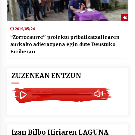
2019/05/24
“Zorrozaurre” proiektu pribatizatzailearen
aurkako adierazpena egin dute Deustuko
Erriberan
ZUZENEAN ENTZUN
Izan Bilbo Hiriaren LAGUNA