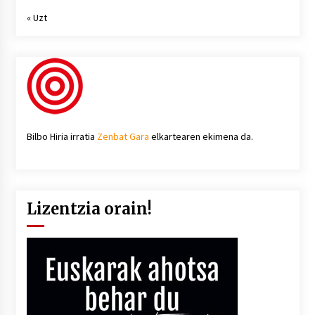
« Uzt
Bilbo Hiria irratia
Zenbat Gara
elkartearen ekimena da.
Lizentzia orain!