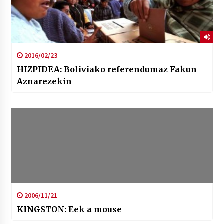
2016/02/23
HIZPIDEA: Boliviako referendumaz Fakun
Aznarezekin
2006/11/21
KINGSTON: Eek a mouse