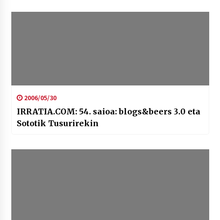
2006/05/30
IRRATIA.COM: 54. saioa: blogs&beers 3.0 eta
Sototik Tusurirekin