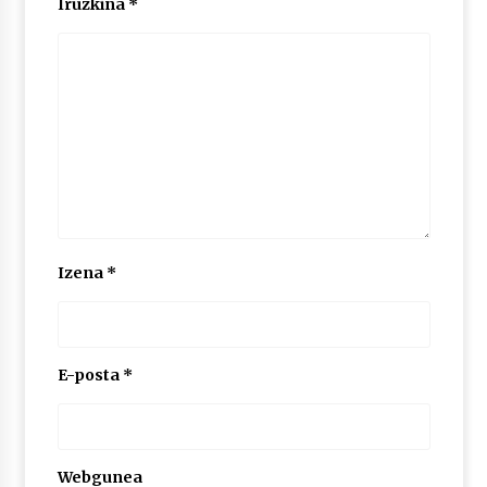
Iruzkina
*
2026/07/03
MUSIBLA #297: Bide, Boards Of Canada, Somak,
Tiga, Twisted Teens, Underscores, Habia
2026/07/02
Izena
*
E-posta
*
Webgunea