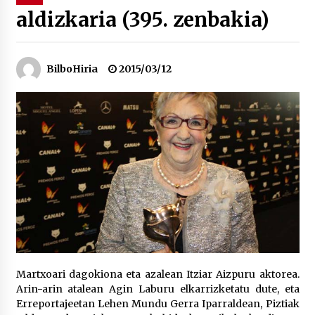
aldizkaria (395. zenbakia)
“Hiztegi bat” Gorka Urbizuk idatzitako letren
hiztegia
2026/07/23
BilboHiria
2015/03/12
Bakaikuko barnetegitik gazteek egindako saio
berezia
2026/07/16
Tuba eta bonbardinoaren astea, Bilboko
Kontserbatorioan protagonista
2026/07/16
Auzoportala : 1×04 Auzofoniak
2026/07/15
Martxoari dagokiona eta azalean Itziar Aizpuru aktorea.
Arin-arin atalean Agin Laburu elkarrizketatu dute, eta
Gaur abitua da Bilbao bbk live jaialdia
Erreportajeetan Lehen Mundu Gerra Iparraldean, Piztiak
2026/07/09