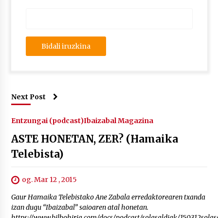
Next Post
Entzungai (podcast)
Ibaizabal Magazina
ASTE HONETAN, ZER? (Hamaika
Telebista)
og. Mar 12 , 2015
Gaur Hamaika Telebistako Ane Zabala erredaktorearen txanda
izan dugu “Ibaizabal” saioaren atal honetan.
https://www.bilbohiria.com/docs/podcast/solasaldiak/150312solas