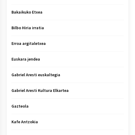
Bakaikuko Etxea
Bilbo Hiria irratia
Erroa argitaletxea
Euskara jendea
Gabriel Aresti euskaltegia
Gabriel Aresti Kultura Elkartea
Gazteola
Kafe Antzokia