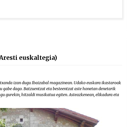
resti euskaltegia)
en txanda izan dugu Ibaizabal magazinean. Udako euskara ikastaroak
atu gabe dago. Batzuentzat eta besteentzat aste honetan denetarik
u gurekin, hitzaldi musikatua egiten. Asteazkenean, elikadura eta
]