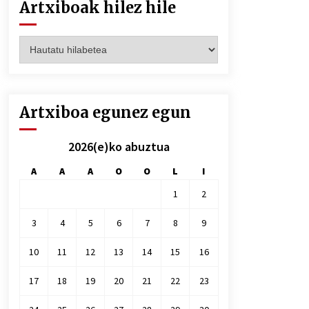
Artxiboak hilez hile
Artxiboak
hilez
hile
Artxiboa egunez egun
2026(e)ko abuztua
A
A
A
O
O
L
I
1
2
3
4
5
6
7
8
9
10
11
12
13
14
15
16
17
18
19
20
21
22
23