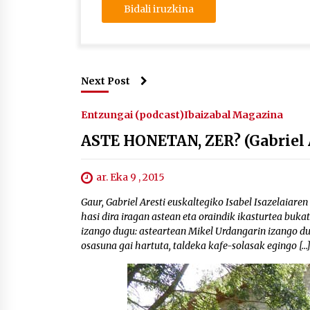
Next Post
Entzungai (podcast)
Ibaizabal Magazina
ASTE HONETAN, ZER? (Gabriel A
ar. Eka 9 , 2015
Gaur, Gabriel Aresti euskaltegiko Isabel Isazelaiar
hasi dira iragan astean eta oraindik ikasturtea buk
izango dugu: asteartean Mikel Urdangarin izango dug
osasuna gai hartuta, taldeka kafe-solasak egingo […