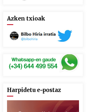
Azken txioak
Harpidetu e-postaz