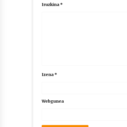
Iruzkina
*
Izena
*
Webgunea