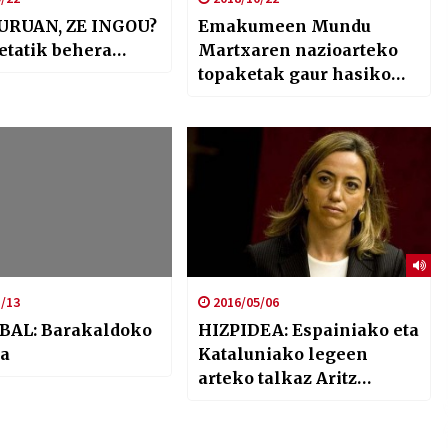
URUAN, ZE INGOU?
Emakumeen Mundu
oetatik behera…
Martxaren nazioarteko
topaketak gaur hasiko
dira
/13
2016/05/06
BAL: Barakaldoko
HIZPIDEA: Espainiako eta
a
Kataluniako legeen
arteko talkaz Aritz
Galarragarekin