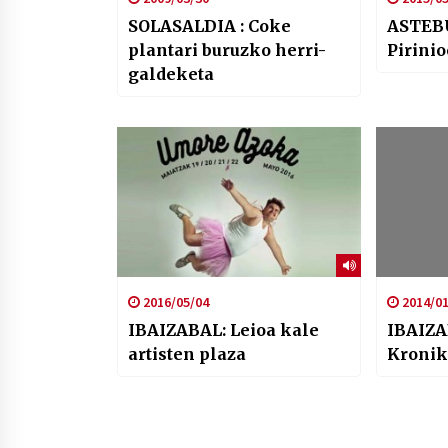
SOLASALDIA : Coke
ASTEB
plantari buruzko herri-
Pirini
galdeketa
2016/05/04
2014/01
IBAIZABAL: Leioa kale
IBAIZA
artisten plaza
Kronik