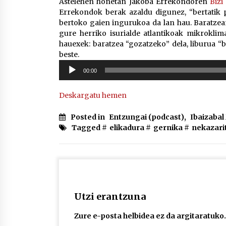
Astelehen honetan Jakoba Errekondoren
Bizi
Errekondok berak azaldu digunez, “bertatik p
bertoko gaien ingurukoa da lan hau. Baratzean
gure herriko isurialde atlantikoak mikrokli
hauexek: baratzea “gozatzeko” dela, liburua “b
beste.
Soinu
00:00
erreproduzigailua
Deskargatu hemen
Posted in
Entzungai (podcast)
,
Ibaizaba
Tagged #
elikadura
#
gernika
#
nekazari
Utzi erantzuna
Zure e-posta helbidea ez da argitaratuko.