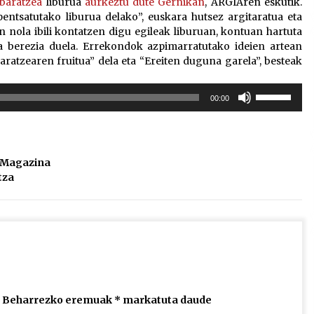
 baratzea
liburua
aurkeztu dute Gernikan
, ARGIAren eskutik.
entsatutako liburua delako”, euskara hutsez argitaratua eta
 nola ibili kontatzen digu egileak liburuan, kontuan hartuta
ma berezia duela. Errekondok azpimarratutako ideien artean
aratzearen fruitua” dela eta “Ereiten duguna garela”, besteak
Erabili
00:00
gora/behera
gezi-
teklak
bolumena
l Magazina
igotzeko
tza
edo
jaisteko.
Beharrezko eremuak
*
markatuta daude