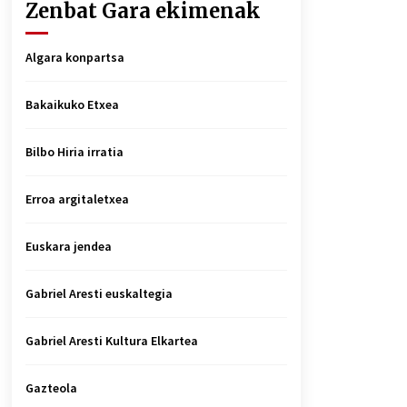
Zenbat Gara ekimenak
Algara konpartsa
Bakaikuko Etxea
Bilbo Hiria irratia
Erroa argitaletxea
Euskara jendea
Gabriel Aresti euskaltegia
Gabriel Aresti Kultura Elkartea
Gazteola