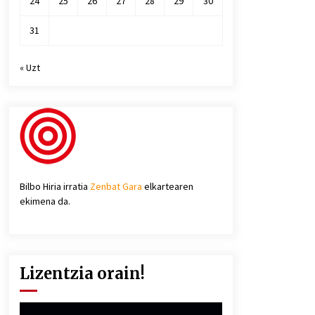
24
25
26
27
28
29
30
31
« Uzt
Bilbo Hiria irratia
Zenbat Gara
elkartearen
ekimena da.
Lizentzia orain!