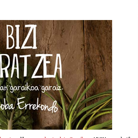
2026/07/15
Larunbatean Plentziako Itsas
Martxa ospatuko da
2026/07/07
SOINUGELA: Paul McCartney eta
Ringo Starr-en lan berriak
2026/07/03