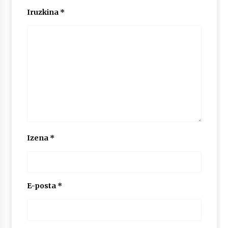
2026/07/03
Iruzkina
*
MUSIBLA #297: Bide, Boards Of Canada, Somak,
Tiga, Twisted Teens, Underscores, Habia
2026/07/02
Izena
*
E-posta
*