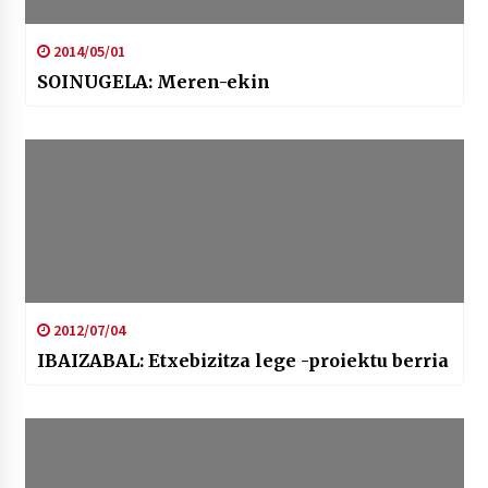
2014/05/01
SOINUGELA: Meren-ekin
2012/07/04
IBAIZABAL: Etxebizitza lege -proiektu berria