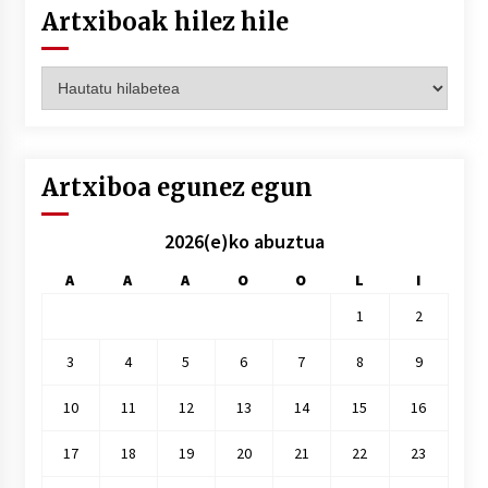
Artxiboak hilez hile
Artxiboak
hilez
hile
Artxiboa egunez egun
2026(e)ko abuztua
A
A
A
O
O
L
I
1
2
3
4
5
6
7
8
9
10
11
12
13
14
15
16
17
18
19
20
21
22
23