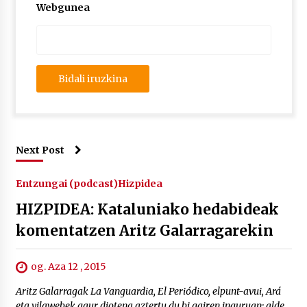
Webgunea
Next Post
Entzungai (podcast)
Hizpidea
HIZPIDEA: Kataluniako hedabideak
komentatzen Aritz Galarragarekin
og. Aza 12 , 2015
Aritz Galarragak La Vanguardia, El Periódico, elpunt-avui, Ará
eta vilawebek gaur diotena aztertu du bi gairen inguruan: alde