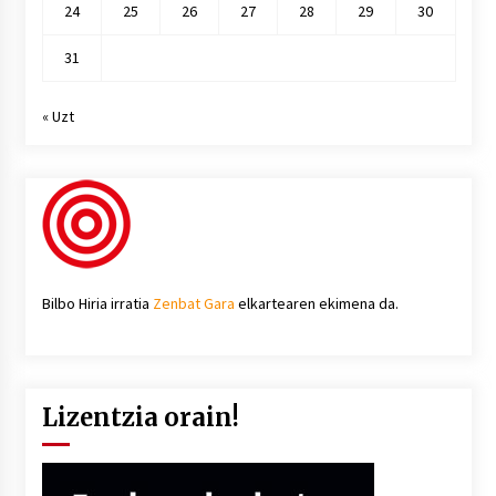
24
25
26
27
28
29
30
31
« Uzt
Bilbo Hiria irratia
Zenbat Gara
elkartearen ekimena da.
Lizentzia orain!