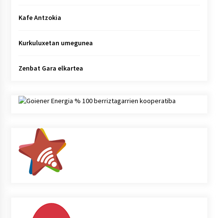
Kafe Antzokia
Kurkuluxetan umegunea
Zenbat Gara elkartea