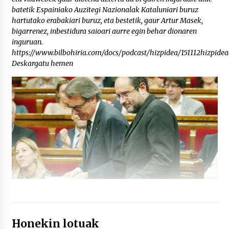
batetik Espainiako Auzitegi Nazionalak Kataluniari buruz
hartutako erabakiari buruz, eta bestetik, gaur Artur Masek,
bigarrenez, inbestidura saioari aurre egin behar dionaren
inguruan.
https://www.bilbohiria.com/docs/podcast/hizpidea/151112hizpidea
Deskargatu hemen
Honekin lotuak