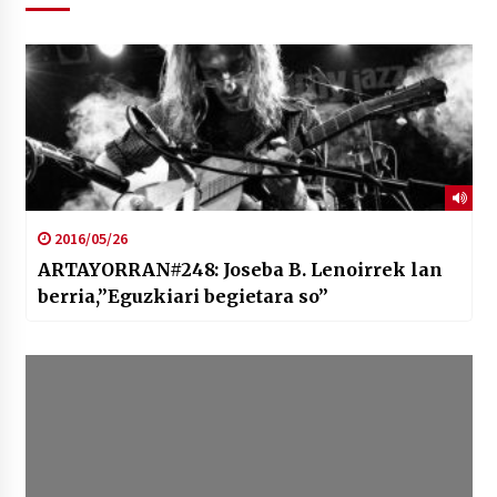
2016/05/26
ARTAYORRAN#248: Joseba B. Lenoirrek lan
berria,”Eguzkiari begietara so”