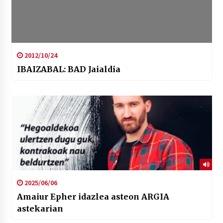
2012/10/24
IBAIZABAL: BAD Jaialdia
2025/06/06
Amaiur Epher idazlea asteon ARGIA
astekarian