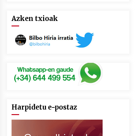
Azken txioak
Harpidetu e-postaz