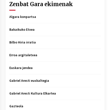
Zenbat Gara ekimenak
Algara konpartsa
Bakaikuko Etxea
Bilbo Hiria irratia
Erroa argitaletxea
Euskara jendea
Gabriel Aresti euskaltegia
Gabriel Aresti Kultura Elkartea
Gazteola