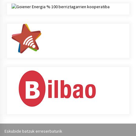
Eskubide batzuk erreserbaturik