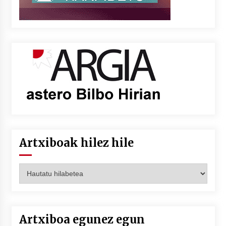
Artxiboak hilez hile
Artxiboak
hilez
hile
Artxiboa egunez egun