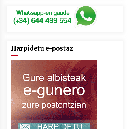
Harpidetu e-postaz