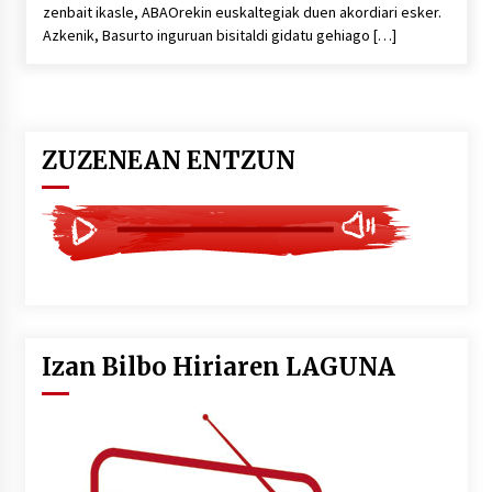
zenbait ikasle, ABAOrekin euskaltegiak duen akordiari esker.
Azkenik, Basurto inguruan bisitaldi gidatu gehiago […]
ZUZENEAN ENTZUN
Izan Bilbo Hiriaren LAGUNA