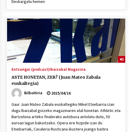
Deskargatu hemen
Entzungai (podcast)
Ibaizabal Magazina
ASTE HONETAN, ZER? (Juan Mateo Zabala
euskaltegia)
BilboHiria
2015/04/16
Gaur Juan Mateo Zabala euskaltegiko Mikel Etxebarria izan
dugu Ibaizabal goizeko magazinaren atal honetan. Athletic eta
Bartzelona arteko finalerako autobusa antolatu dute, 50
euroan lagun bakoitzeko. Opera ere hizpide izan du
Etxebarriak, Cavaleria Rusticana ikustera joango baitira