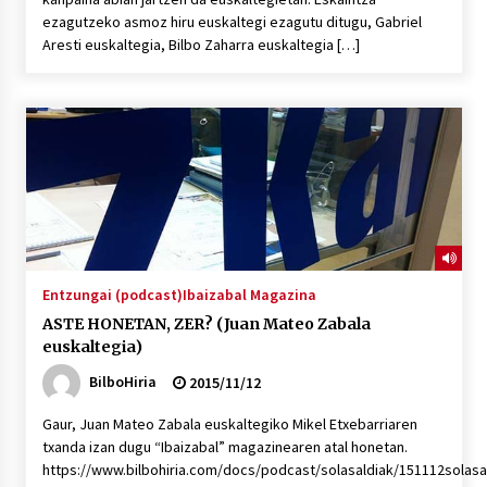
ezagutzeko asmoz hiru euskaltegi ezagutu ditugu, Gabriel
Aresti euskaltegia, Bilbo Zaharra euskaltegia […]
Entzungai (podcast)
Ibaizabal Magazina
ASTE HONETAN, ZER? (Juan Mateo Zabala
euskaltegia)
BilboHiria
2015/11/12
Gaur, Juan Mateo Zabala euskaltegiko Mikel Etxebarriaren
txanda izan dugu “Ibaizabal” magazinearen atal honetan.
https://www.bilbohiria.com/docs/podcast/solasaldiak/151112solas