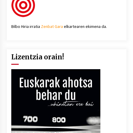
Bilbo Hiria irratia
Zenbat Gara
elkartearen ekimena da.
Lizentzia orain!