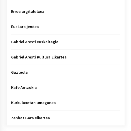
Erroa argitaletxea
Euskara jendea
Gabriel Aresti euskaltegia
Gabriel Aresti Kultura Elkartea
Gazteola
Kafe Antzokia
Kurkuluxetan umegunea
Zenbat Gara elkartea