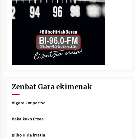
Zenbat Gara ekimenak
Algara konpartsa
Bakaikuko Etxea
Bilbo Hiria irratia