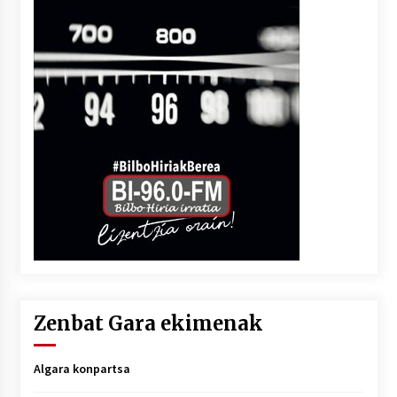
Zenbat Gara ekimenak
Algara konpartsa