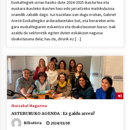
Euskaltegiek urrian hasiko dute 2024-2025 ikasturtea eta
euskara ikasteko ikasten hasi edo jarraitzeko matrikulazioa
oraindik zabalik dago. Isa Isazelaia izan dugu irratian, Gabriel
Aresti Euskaltegiko arduradunetako bat, eta berarekin aritu
gara euskaltegiaren eskaintza eta doakotasunari buruz. Isak
azaldu du sektoretik egiten duten eskakizun nagusia
doakotasuna dela; hau da, dirurik ez […]
Ibaizabal Magazina
ASTEBURUKO AGENDA : Ez galdu arren!
BilboHiria
2024/03/08