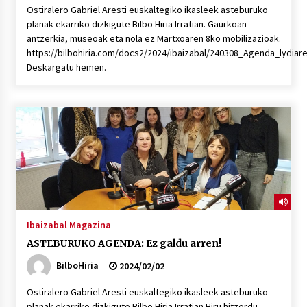
Ostiralero Gabriel Aresti euskaltegiko ikasleek asteburuko
planak ekarriko dizkigute Bilbo Hiria Irratian. Gaurkoan
antzerkia, museoak eta nola ez Martxoaren 8ko mobilizazioak.
https://bilbohiria.com/docs2/2024/ibaizabal/240308_Agenda_lydiar
Deskargatu hemen.
Ibaizabal Magazina
ASTEBURUKO AGENDA: Ez galdu arren!
BilboHiria
2024/02/02
Ostiralero Gabriel Aresti euskaltegiko ikasleek asteburuko
planak ekarriko dizkigute Bilbo Hiria Irratian.Hiru hitzordu