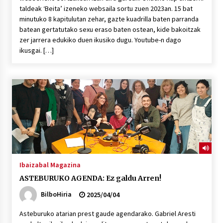
taldeak ‘Beita’ izeneko websaila sortu zuen 2023an. 15 bat
minutuko 8 kapitulutan zehar, gazte kuadrilla baten parranda
batean gertatutako sexu eraso baten ostean, kide bakoitzak
zer jarrera edukiko duen ikusiko dugu. Youtube-n dago
ikusgai. […]
Ibaizabal Magazina
ASTEBURUKO AGENDA: Ez galdu Arren!
BilboHiria
2025/04/04
Asteburuko atarian prest gaude agendarako. Gabriel Aresti