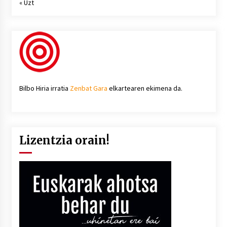
« Uzt
Bilbo Hiria irratia
Zenbat Gara
elkartearen ekimena da.
Lizentzia orain!