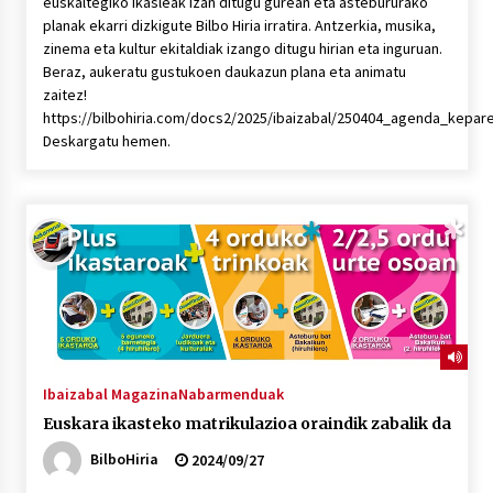
euskaltegiko ikasleak izan ditugu gurean eta astebururako
planak ekarri dizkigute Bilbo Hiria irratira. Antzerkia, musika,
zinema eta kultur ekitaldiak izango ditugu hirian eta inguruan.
Beraz, aukeratu gustukoen daukazun plana eta animatu
zaitez!
https://bilbohiria.com/docs2/2025/ibaizabal/250404_agenda_kepar
Deskargatu hemen.
Ibaizabal Magazina
Nabarmenduak
Euskara ikasteko matrikulazioa oraindik zabalik da
BilboHiria
2024/09/27