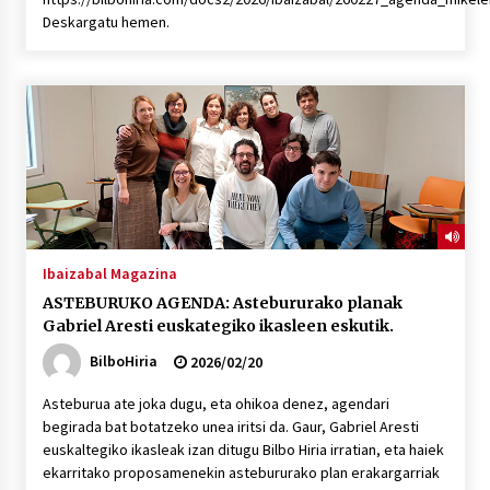
Deskargatu hemen.
Ibaizabal Magazina
ASTEBURUKO AGENDA: Astebururako planak
Gabriel Aresti euskategiko ikasleen eskutik.
BilboHiria
2026/02/20
Asteburua ate joka dugu, eta ohikoa denez, agendari
begirada bat botatzeko unea iritsi da. Gaur, Gabriel Aresti
euskaltegiko ikasleak izan ditugu Bilbo Hiria irratian, eta haiek
ekarritako proposamenekin astebururako plan erakargarriak