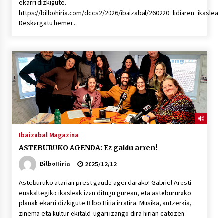
ekarri dizkigute.
https://bilbohiria.com/docs2/2026/ibaizabal/260220_lidiaren_ikasle
Deskargatu hemen.
Ibaizabal Magazina
ASTEBURUKO AGENDA: Ez galdu arren!
BilboHiria
2025/12/12
Asteburuko atarian prest gaude agendarako! Gabriel Aresti
euskaltegiko ikasleak izan ditugu gurean, eta astebururako
planak ekarri dizkigute Bilbo Hiria irratira. Musika, antzerkia,
zinema eta kultur ekitaldi ugari izango dira hirian datozen