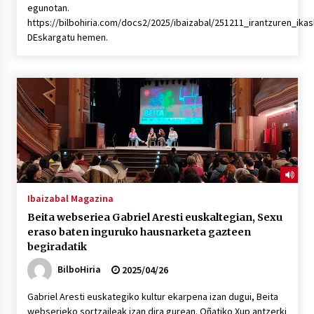
egunotan.
https://bilbohiria.com/docs2/2025/ibaizabal/251211_irantzuren_ik
DEskargatu hemen.
Ibaizabal Magazina
Beita webseriea Gabriel Aresti euskaltegian, Sexu
eraso baten inguruko hausnarketa gazteen
begiradatik
BilboHiria
2025/04/26
Gabriel Aresti euskategiko kultur ekarpena izan dugui, Beita
webserieko sortzaileak izan dira gurean. Oñatiko Xup antzerki