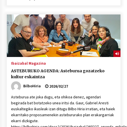
2026/07/03
MUSIBLA #297: Bide, Boards Of Canada, Somak,
Tiga, Twisted Teens, Underscores, Habia
2026/07/02
Ibaizabal Magazina
ASTEBURUKO AGENDA: Asteburua gozatzeko
kultur eskaintza
BilboHiria
2026/02/27
Asteburua ate joka dugu, eta ohikoa denez, agendari
begirada bat botatzeko unea iritsi da. Gaur, Gabriel Aresti
euskaltegiko ikasleak izan ditugu Bilbo Hiria irratian, eta haiek
ekarritako proposamenekin astebururako plan erakargarriak
ekarri dizkigute.
https://bilbohiria.com/docs2/2026/ibaizabal/260227_agenda_mikel