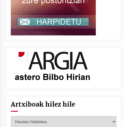
Artxiboak hilez hile
Artxiboak
hilez