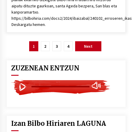
aipatu dituzte gaurkoan, santa Ageda bezpera, San blas eta
kanporamartxo.
https://bilbohiria.com/docs2/2024/ibaizabal/240102_erroseren_ik
Deskargatu hemen.
Posts
1
2
3
4
Next
pagination
ZUZENEAN ENTZUN
Izan Bilbo Hiriaren LAGUNA