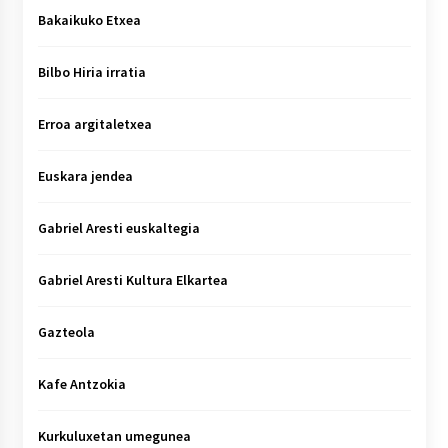
Bakaikuko Etxea
Bilbo Hiria irratia
Erroa argitaletxea
Euskara jendea
Gabriel Aresti euskaltegia
Gabriel Aresti Kultura Elkartea
Gazteola
Kafe Antzokia
Kurkuluxetan umegunea