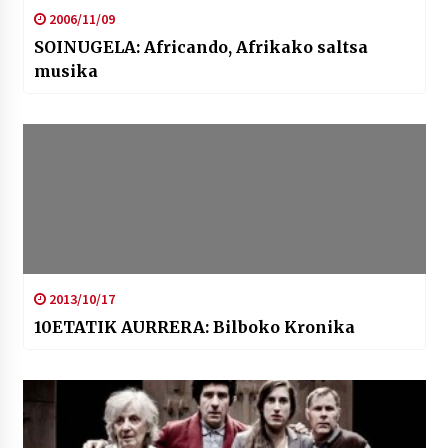
2006/11/09
SOINUGELA: Africando, Afrikako saltsa
musika
2013/10/17
10ETATIK AURRERA: Bilboko Kronika