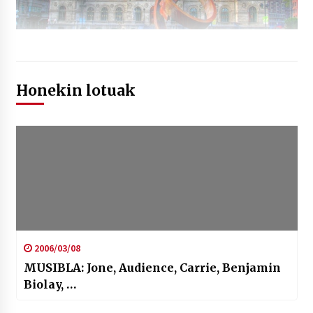
Honekin lotuak
2006/03/08
MUSIBLA: Jone, Audience, Carrie, Benjamin
Biolay, …