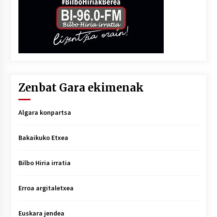
Zenbat Gara ekimenak
Algara konpartsa
Bakaikuko Etxea
Bilbo Hiria irratia
Erroa argitaletxea
Euskara jendea