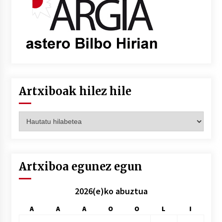
Artxiboak hilez hile
Artxiboak
hilez
hile
Artxiboa egunez egun
2026(e)ko abuztua
A
A
A
O
O
L
I