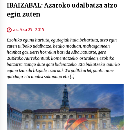
IBAIZABAL: Azaroko udalbatza atzo
egin zuten
az. Aza 25 , 2015
Ezohiko eguna hartuta, egutegiak hala behartuta, atzo egin
zuten Bilboko udalbatza: betiko moduan, mahaigainean
hainbat gai. Berri horrekin hasi da Alba Fatuarte, gero
2016rako Aurrekontuak komentatzeko: ostiralean, ezohiko
batzarra izango dute gaia bideratzeko. Eta bukatzeko, gaurko
eguna izan du hizpide, azaroak 25: politikariei, puntu more
gutxiago, eta analisi sakonago eta […]