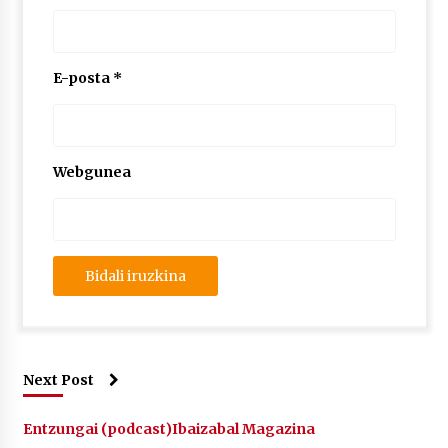
E-posta
*
Webgunea
Next Post
Entzungai (podcast)
Ibaizabal Magazina