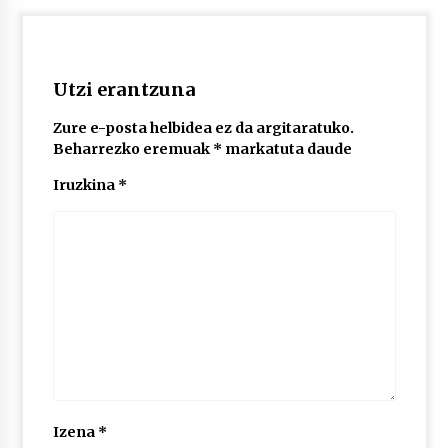
2026/07/03
MUSIBLA #297: Bide, Boards Of Canada, Somak,
Tiga, Twisted Teens, Underscores, Habia
Utzi erantzuna
2026/07/02
Zure e-posta helbidea ez da argitaratuko.
Beharrezko eremuak
*
markatuta daude
Iruzkina
*
Izena
*