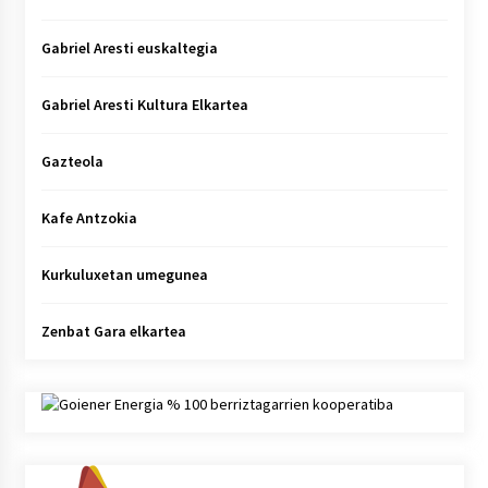
Gabriel Aresti euskaltegia
Gabriel Aresti Kultura Elkartea
Gazteola
Kafe Antzokia
Kurkuluxetan umegunea
Zenbat Gara elkartea