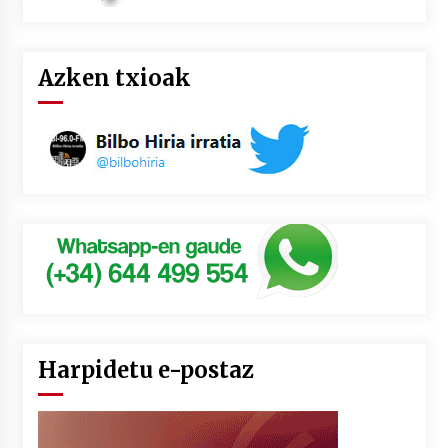
Azken txioak
Harpidetu e-postaz