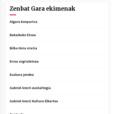
Zenbat Gara ekimenak
Algara konpartsa
Bakaikuko Etxea
Bilbo Hiria irratia
Erroa argitaletxea
Euskara jendea
Gabriel Aresti euskaltegia
Gabriel Aresti Kultura Elkartea