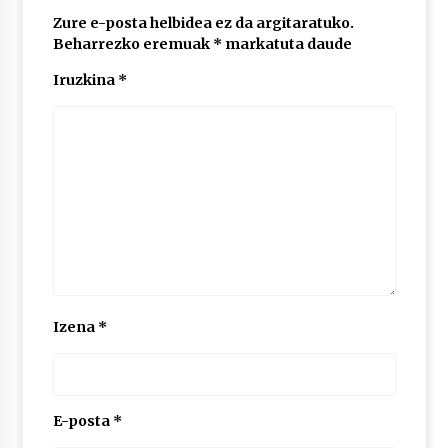
2026/07/03
Zure e-posta helbidea ez da argitaratuko.
Beharrezko eremuak
*
markatuta daude
MUSIBLA #297: Bide, Boards Of Canada, Somak,
Tiga, Twisted Teens, Underscores, Habia
Iruzkina
*
2026/07/02
Izena
*
E-posta
*