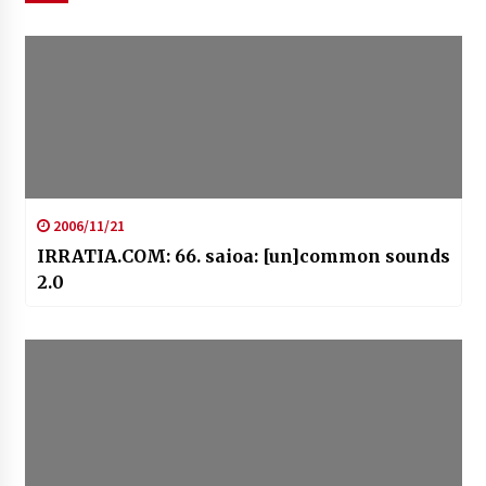
2006/11/21
IRRATIA.COM: 66. saioa: [un]common sounds
2.0