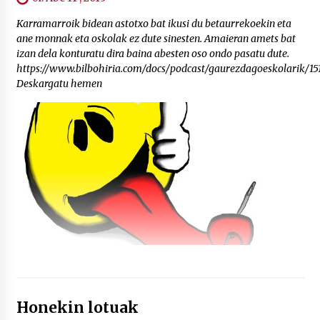
Karramarroik bidean astotxo bat ikusi du betaurrekoekin eta
ane monnak eta oskolak ez dute sinesten. Amaieran amets bat
izan dela konturatu dira baina abesten oso ondo pasatu dute.
https://www.bilbohiria.com/docs/podcast/gaurezdagoeskolarik/1
Deskargatu hemen
Honekin lotuak