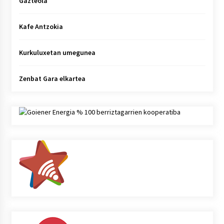
Gazteola
Kafe Antzokia
Kurkuluxetan umegunea
Zenbat Gara elkartea