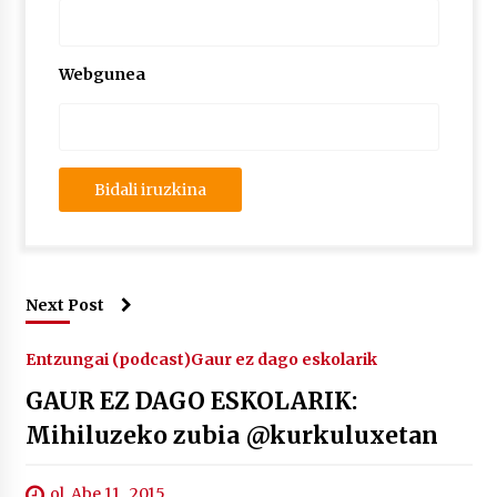
Webgunea
Next Post
Entzungai (podcast)
Gaur ez dago eskolarik
GAUR EZ DAGO ESKOLARIK:
Mihiluzeko zubia @kurkuluxetan
ol. Abe 11 , 2015