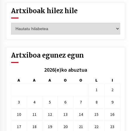
Artxiboak hilez hile
Artxiboak
hilez
hile
Artxiboa egunez egun
2026(e)ko abuztua
A
A
A
O
O
L
I
1
2
3
4
5
6
7
8
9
10
11
12
13
14
15
16
17
18
19
20
21
22
23