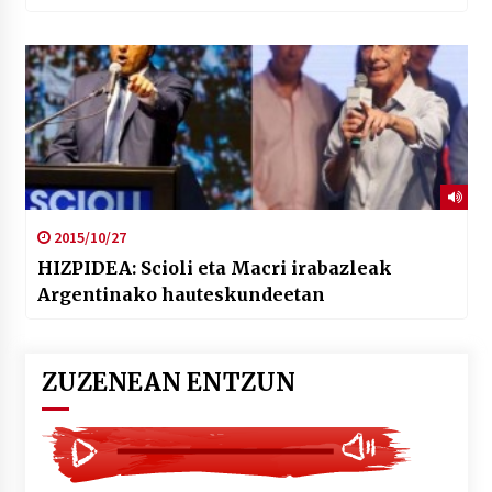
2015/10/27
HIZPIDEA: Scioli eta Macri irabazleak
Argentinako hauteskundeetan
ZUZENEAN ENTZUN