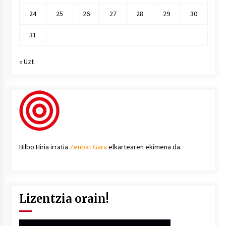
24
25
26
27
28
29
30
31
« Uzt
Bilbo Hiria irratia
Zenbat Gara
elkartearen ekimena da.
Lizentzia orain!