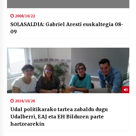
2008/10/22
SOLASALDIA: Gabriel Aresti euskaltegia 08-
09
2016/10/26
Udal politikarako tartea zabaldu dugu
Udalberri, EAJ eta EH Bilduren parte
hartzearekin