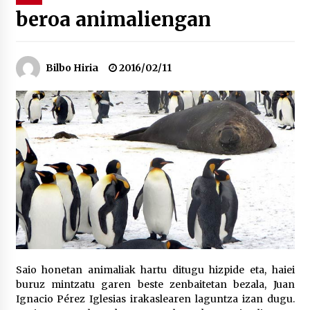
beroa animaliengan
“Hiztegi bat” Gorka Urbizuk idatzitako letren
hiztegia
2026/07/23
Bilbo Hiria
2016/02/11
Bakaikuko barnetegitik gazteek egindako saio
berezia
2026/07/16
Tuba eta bonbardinoaren astea, Bilboko
Kontserbatorioan protagonista
2026/07/16
Auzoportala : 1×04 Auzofoniak
2026/07/15
Saio honetan animaliak hartu ditugu hizpide eta, haiei
buruz mintzatu garen beste zenbaitetan bezala, Juan
Gaur abitua da Bilbao bbk live jaialdia
Ignacio Pérez Iglesias irakaslearen laguntza izan dugu.
2026/07/09