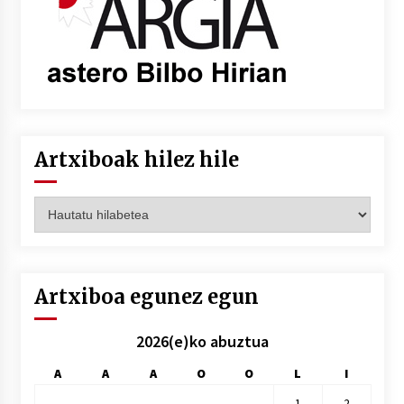
Artxiboak hilez hile
Artxiboak
hilez
hile
Artxiboa egunez egun
2026(e)ko abuztua
A
A
A
O
O
L
I
1
2