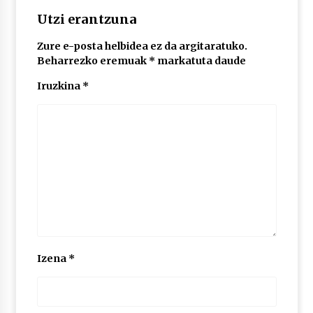
2026/07/03
Utzi erantzuna
MUSIBLA #297: Bide, Boards Of Canada, Somak,
Zure e-posta helbidea ez da argitaratuko.
Tiga, Twisted Teens, Underscores, Habia
Beharrezko eremuak
*
markatuta daude
2026/07/02
Iruzkina
*
Izena
*