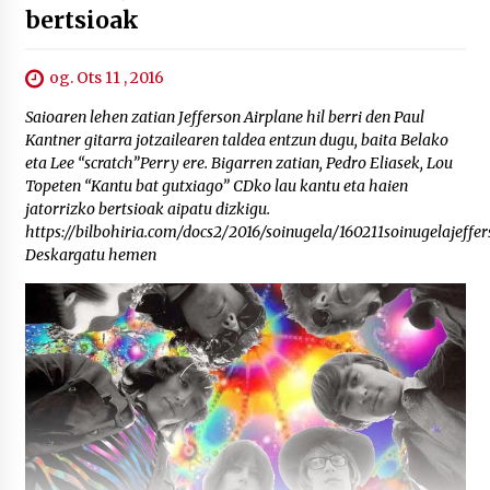
bertsioak
og. Ots 11 , 2016
Saioaren lehen zatian Jefferson Airplane hil berri den Paul
Kantner gitarra jotzailearen taldea entzun dugu, baita Belako
eta Lee “scratch”Perry ere. Bigarren zatian, Pedro Eliasek, Lou
Topeten “Kantu bat gutxiago” CDko lau kantu eta haien
jatorrizko bertsioak aipatu dizkigu.
https://bilbohiria.com/docs2/2016/soinugela/160211soinugelajeffe
Deskargatu hemen