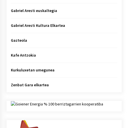
Gabriel Aresti euskaltegia
Gabriel Aresti Kultura Elkartea
Gazteola
Kafe Antzokia
Kurkuluxetan umegunea
Zenbat Gara elkartea