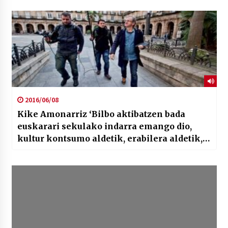
2016/06/08
Kike Amonarriz ‘Bilbo aktibatzen bada
euskarari sekulako indarra emango dio,
kultur kontsumo aldetik, erabilera aldetik,
erreferentziak sortze aldera’