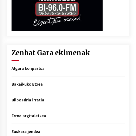
Zenbat Gara ekimenak
Algara konpartsa
Bakaikuko Etxea
Bilbo Hiria irratia
Erroa argitaletxea
Euskara jendea