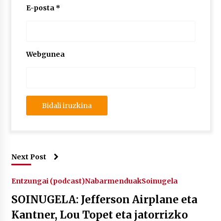
E-posta
*
Webgunea
Next Post
Entzungai (podcast)
Nabarmenduak
Soinugela
SOINUGELA: Jefferson Airplane eta
Kantner, Lou Topet eta jatorrizko