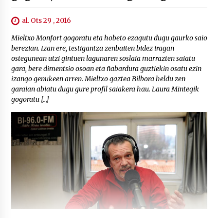
al. Ots 29 , 2016
Mieltxo Monfort gogoratu eta hobeto ezagutu dugu gaurko saio
berezian. Izan ere, testigantza zenbaiten bidez iragan
ostegunean utzi gintuen lagunaren soslaia marrazten saiatu
gara, bere dimentsio osoan eta ñabardura guztiekin osatu ezin
izango genukeen arren. Mieltxo gaztea Bilbora heldu zen
garaian abiatu dugu gure profil saiakera hau. Laura Mintegik
gogoratu […]