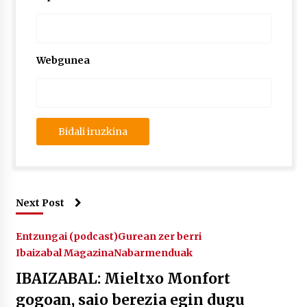
Webgunea
Next Post
Entzungai (podcast)
Gurean zer berri
Ibaizabal Magazina
Nabarmenduak
IBAIZABAL: Mieltxo Monfort
gogoan, saio berezia egin dugu