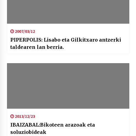
2007/03/12
PIPERPOLIS: Lisabo eta Gilkitxaro antzerki
taldearen lan berria.
2013/12/23
IBAIZABAL:Bikoteen arazoak eta
soluziobideak