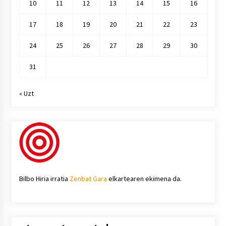
10
11
12
13
14
15
16
17
18
19
20
21
22
23
24
25
26
27
28
29
30
31
« Uzt
Bilbo Hiria irratia
Zenbat Gara
elkartearen ekimena da.