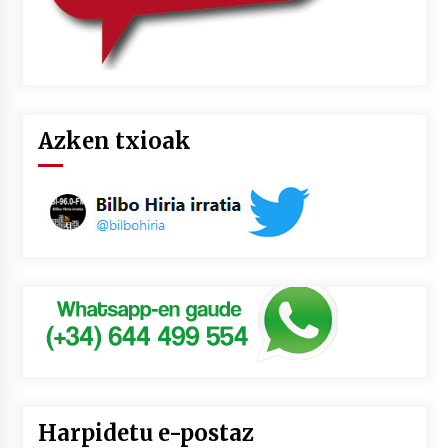
Azken txioak
Harpidetu e-postaz