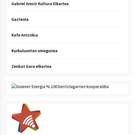
Gabriel Aresti Kultura Elkartea
Gazteola
Kafe Antzokia
Kurkuluxetan umegunea
Zenbat Gara elkartea