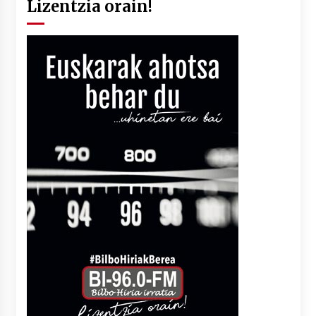
Lizentzia orain!