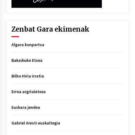
Zenbat Gara ekimenak
Algara konpartsa
Bakaikuko Etxea
Bilbo Hiria irratia
Erroa argitaletxea
Euskara jendea
Gabriel Aresti euskaltegia