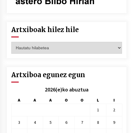
Artxiboak hilez hile
Artxiboak
hilez
hile
Artxiboa egunez egun
2026(e)ko abuztua
A
A
A
O
O
L
I
1
2
3
4
5
6
7
8
9