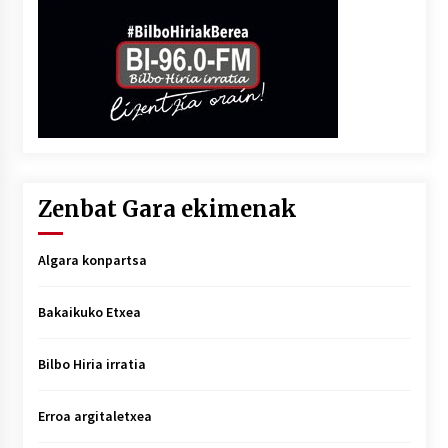
Zenbat Gara ekimenak
Algara konpartsa
Bakaikuko Etxea
Bilbo Hiria irratia
Erroa argitaletxea