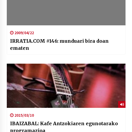
2009/04/22
IRRATIA.COM #146: munduari bira doan
ematen
2015/03/10
IBAIZABAL: Kafe Antzokiaren egunotarako
programazioa