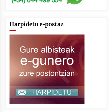
Harpidetu e-postaz