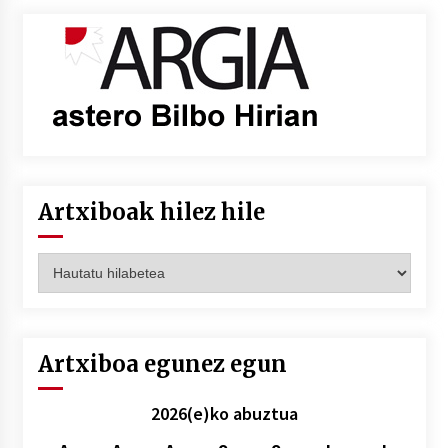
Artxiboak hilez hile
Artxiboak
hilez
hile
Artxiboa egunez egun
2026(e)ko abuztua