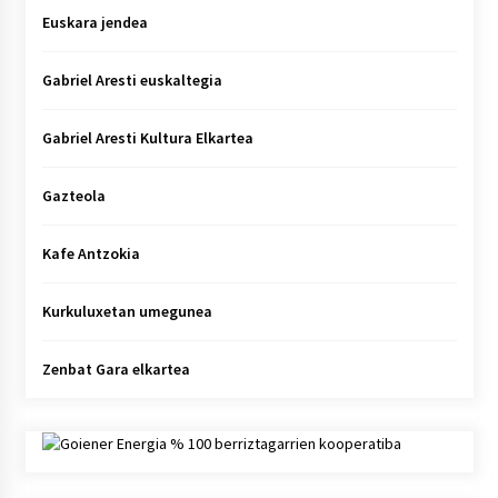
Euskara jendea
Gabriel Aresti euskaltegia
Gabriel Aresti Kultura Elkartea
Gazteola
Kafe Antzokia
Kurkuluxetan umegunea
Zenbat Gara elkartea