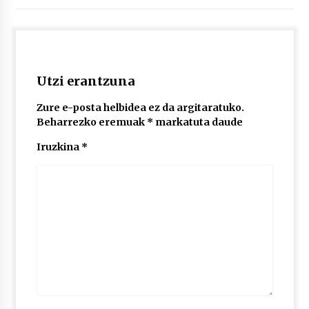
2026/07/03
MUSIBLA #297: Bide, Boards Of Canada, Somak,
Tiga, Twisted Teens, Underscores, Habia
2026/07/02
Utzi erantzuna
Zure e-posta helbidea ez da argitaratuko.
Beharrezko eremuak
*
markatuta daude
Iruzkina
*