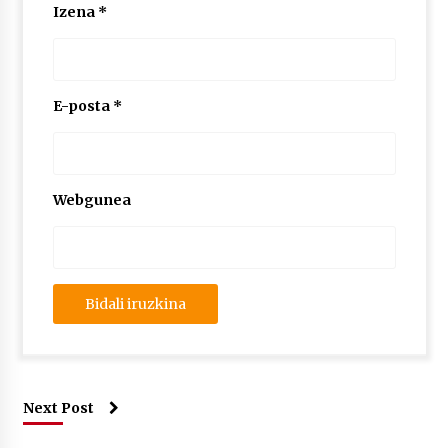
Izena
*
E-posta
*
Webgunea
Next Post