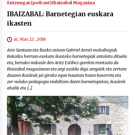
Entzungai (podcast)
Ibaizabal Magazina
IBAIZABAL: Barnetegian euskara
ikasten
ar. Mar 22 , 2016
Aste Santuan eta Bazko astean Gabriel Aresti euskaltegiak
Bakaiku herrian euskara ikasteko barnetegiak antolatu dituela
eta, bertako irakasle den Aritz Estibez gurekin mintzatu da
Ibaizabal magazinean eta argi azaldu digu zergatik eta zertara
doazen ikasleak jai giroko egun hauetan haien baserrira eta
zer-nolako pedagogia erabiltzen duten barnetegietan, ikasleek
ahalik eta […]