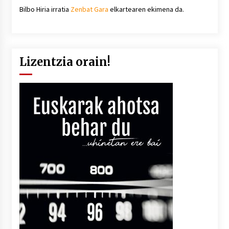
Bilbo Hiria irratia
Zenbat Gara
elkartearen ekimena da.
Lizentzia orain!