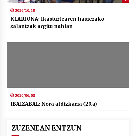
2016/10/19
KLARIONA: Ikasturtearen hasierako
zalantzak argitu nahian
2010/06/08
IBAIZABAL: Nora aldizkaria (29.a)
ZUZENEAN ENTZUN