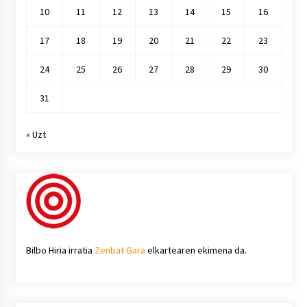
10
11
12
13
14
15
16
17
18
19
20
21
22
23
24
25
26
27
28
29
30
31
« Uzt
Bilbo Hiria irratia
Zenbat Gara
elkartearen ekimena da.