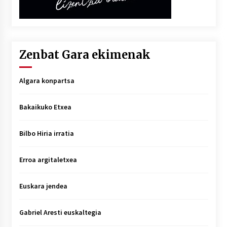
Zenbat Gara ekimenak
Algara konpartsa
Bakaikuko Etxea
Bilbo Hiria irratia
Erroa argitaletxea
Euskara jendea
Gabriel Aresti euskaltegia