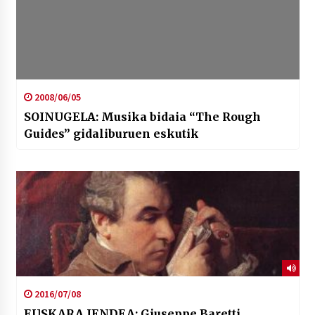
2008/06/05
SOINUGELA: Musika bidaia “The Rough
Guides” gidaliburuen eskutik
2016/07/08
EUSKARA JENDEA: Giuseppe Baretti