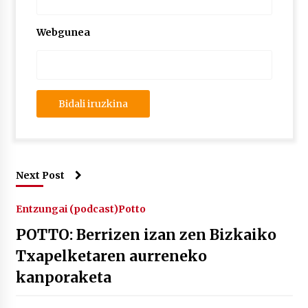
Webgunea
Next Post
Entzungai (podcast)
Potto
POTTO: Berrizen izan zen Bizkaiko
Txapelketaren aurreneko
kanporaketa