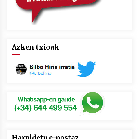
Azken txioak
Harpidetu e-postaz