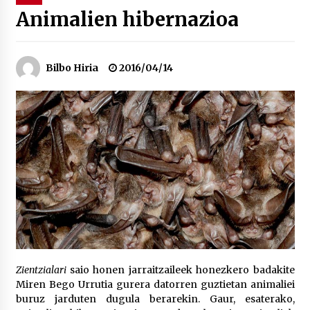
Animalien hibernazioa
“Hiztegi bat” Gorka Urbizuk idatzitako letren
hiztegia
2026/07/23
Bilbo Hiria
2016/04/14
Bakaikuko barnetegitik gazteek egindako saio
berezia
2026/07/16
Tuba eta bonbardinoaren astea, Bilboko
Kontserbatorioan protagonista
2026/07/16
Auzoportala : 1×04 Auzofoniak
2026/07/15
Zientzialari
saio honen jarraitzaileek honezkero badakite
Miren Bego Urrutia gurera datorren guztietan animaliei
Gaur abitua da Bilbao bbk live jaialdia
buruz jarduten dugula berarekin. Gaur, esaterako,
2026/07/09