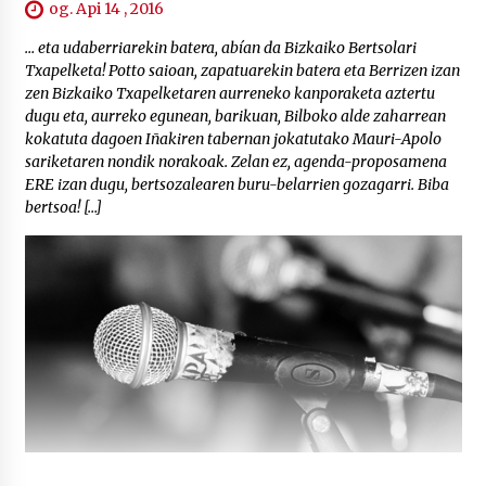
og. Api 14 , 2016
… eta udaberriarekin batera, abían da Bizkaiko Bertsolari
Txapelketa! Potto saioan, zapatuarekin batera eta Berrizen izan
zen Bizkaiko Txapelketaren aurreneko kanporaketa aztertu
dugu eta, aurreko egunean, barikuan, Bilboko alde zaharrean
kokatuta dagoen Iñakiren tabernan jokatutako Mauri-Apolo
sariketaren nondik norakoak. Zelan ez, agenda-proposamena
ERE izan dugu, bertsozalearen buru-belarrien gozagarri. Biba
bertsoa! […]