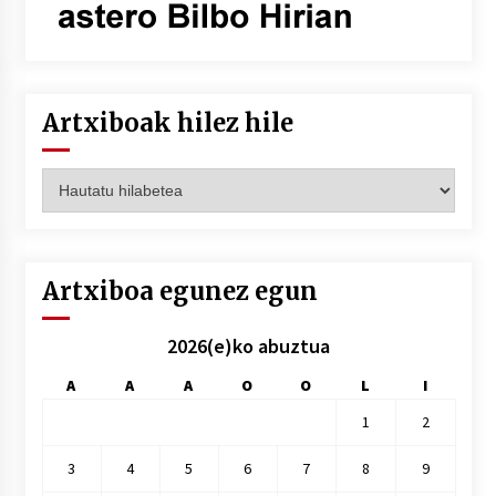
Artxiboak hilez hile
Artxiboak
hilez
hile
Artxiboa egunez egun
2026(e)ko abuztua
A
A
A
O
O
L
I
1
2
3
4
5
6
7
8
9