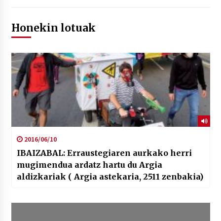
Honekin lotuak
2016/06/10
IBAIZABAL: Erraustegiaren aurkako herri
mugimendua ardatz hartu du Argia
aldizkariak ( Argia astekaria, 2511 zenbakia)