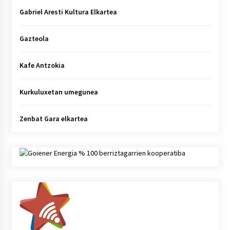
Gabriel Aresti Kultura Elkartea
Gazteola
Kafe Antzokia
Kurkuluxetan umegunea
Zenbat Gara elkartea