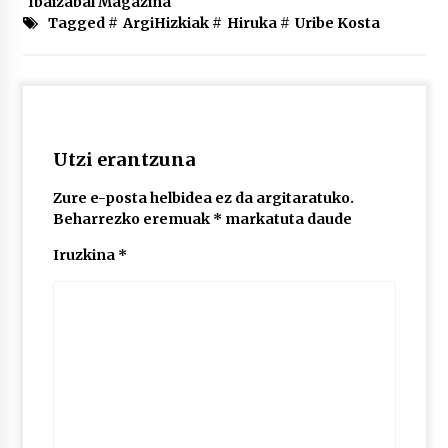
Ibaizabal Magazina
2026/07/03
Tagged #
ArgiHizkiak
#
Hiruka
#
Uribe Kosta
MUSIBLA #297: Bide, Boards Of Canada, Somak,
Tiga, Twisted Teens, Underscores, Habia
2026/07/02
Utzi erantzuna
Zure e-posta helbidea ez da argitaratuko.
Beharrezko eremuak
*
markatuta daude
Iruzkina
*