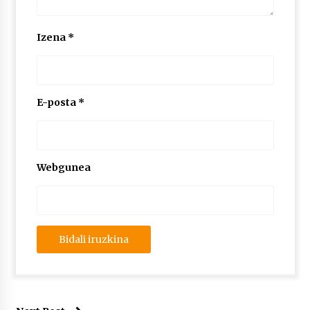
Izena
*
E-posta
*
Webgunea