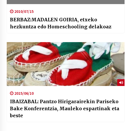
2010/07/15
BERBAZ:MADALEN GOIRIA, etxeko
hezkuntza edo Homeschooling delakoaz
2015/06/10
IBAIZABAL: Pantzo Hirigarairekin Pariseko
Bake Konferentzia, Mauleko espartinak eta
beste