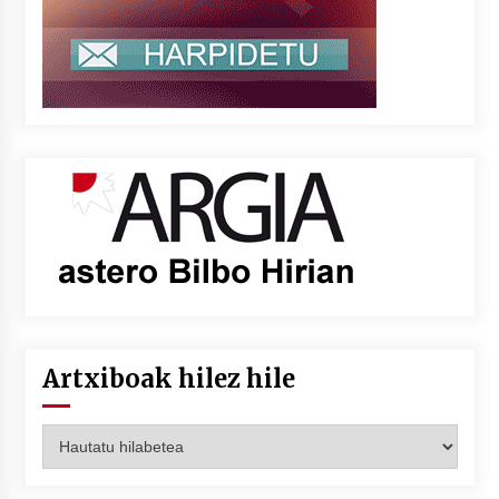
Artxiboak hilez hile
Artxiboak
hilez
hile