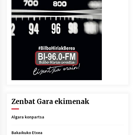
Zenbat Gara ekimenak
Algara konpartsa
Bakaikuko Etxea