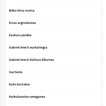
Bilbo Hiria irratia
Erroa argitaletxea
Euskara jendea
Gabriel Aresti euskaltegia
Gabriel Aresti Kultura Elkartea
Gazteola
Kafe Antzokia
Kurkuluxetan umegunea