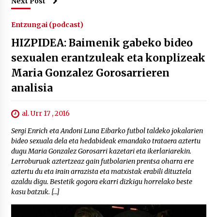
Next Post
Entzungai (podcast)
HIZPIDEA: Baimenik gabeko bideo
sexualen erantzuleak eta konplizeak
Maria Gonzalez Gorosarrieren
analisia
al. Urr 17 , 2016
Sergi Enrich eta Andoni Luna Eibarko futbol taldeko jokalarien
bideo sexuala dela eta hedabideak emandako trataera aztertu
dugu Maria Gonzalez Gorosarri kazetari eta ikerlariarekin.
Lerroburuak aztertzeaz gain futbolarien prentsa oharra ere
aztertu du eta irain arrazista eta matxistak erabili dituztela
azaldu digu. Bestetik gogora ekarri dizkigu horrelako beste
kasu batzuk. […]