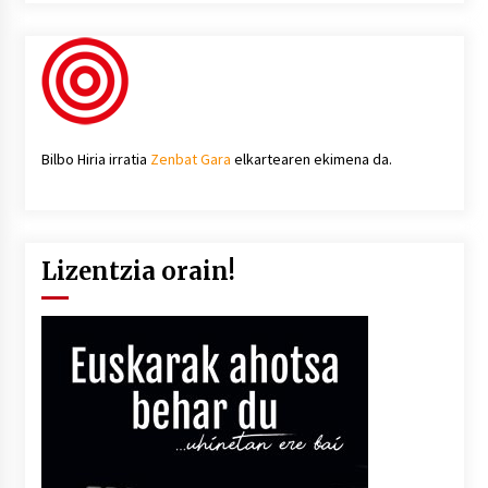
Bilbo Hiria irratia
Zenbat Gara
elkartearen ekimena da.
Lizentzia orain!