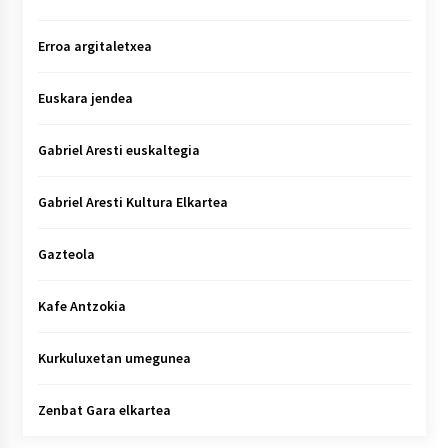
Erroa argitaletxea
Euskara jendea
Gabriel Aresti euskaltegia
Gabriel Aresti Kultura Elkartea
Gazteola
Kafe Antzokia
Kurkuluxetan umegunea
Zenbat Gara elkartea