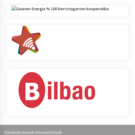
Eskubide batzuk erreserbaturik