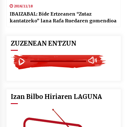
2016/11/18
IBAIZABAL: Bide Ertzeanen “Zutaz
kantatzeko” lana Rafa Ruedaren gomendioa
ZUZENEAN ENTZUN
Izan Bilbo Hiriaren LAGUNA