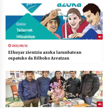
2021/05/31
Elhuyar zientzia azoka larunbatean
ospatuko da Bilboko Areatzan