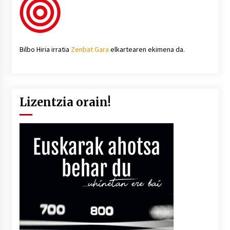
Bilbo Hiria irratia
Zenbat Gara
elkartearen ekimena da.
Lizentzia orain!