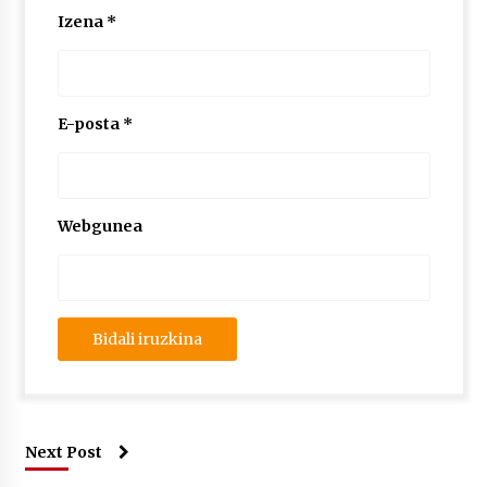
Izena
*
E-posta
*
Webgunea
Next Post