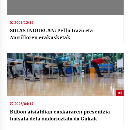
2009/12/16
SOLAS INGURUAN: Pello Irazu eta
Murilloren erakusketak
2026/04/17
Bilbon aisialdian euskararen presentzia
hutsala dela ondorioztatu du Gukak