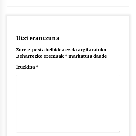
2026/07/03
MUSIBLA #297: Bide, Boards Of Canada, Somak,
Tiga, Twisted Teens, Underscores, Habia
2026/07/02
Utzi erantzuna
Zure e-posta helbidea ez da argitaratuko.
Beharrezko eremuak
*
markatuta daude
Iruzkina
*