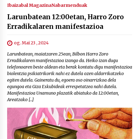
Ibaizabal Magazina
Nabarmenduak
Larunbatean 12:00etan, Harro Zoro
Erradikalaren manifestazioa
og. Mai 23 , 2024
Larunbatean, maiatzaren 25ean, Bilbon Harro Zoro
Erradikalaren manifestazioa izango da. Heiko izan dugu
telefonoaren beste aldean eta berak kontatu digu manifestazioa
biolentzia psikiatrikorik nahi ez dutela ozen aldarrikatzeko
egiten dutela. Gaineratu du, egoera oso oinarrizkoa dela
egungoa eta Giza Eskubideak errespetatzea nahi dutela.
Manifestazioa Unamuno plazatik abiatuko da 12:00etan,
Areatzako […]