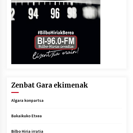
Zenbat Gara ekimenak
Algara konpartsa
Bakaikuko Etxea
Bilbo Hiria irratia