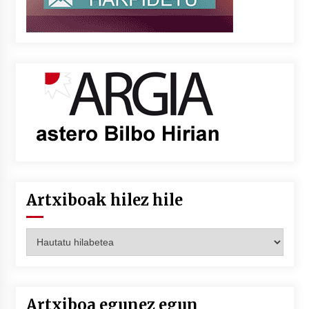
Artxiboak hilez hile
Artxiboak
hilez
hile
Artxiboa egunez egun