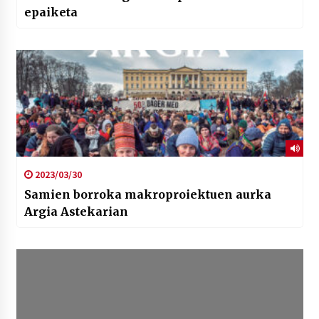
epaiketa
2023/03/30
Samien borroka makroproiektuen aurka
Argia Astekarian