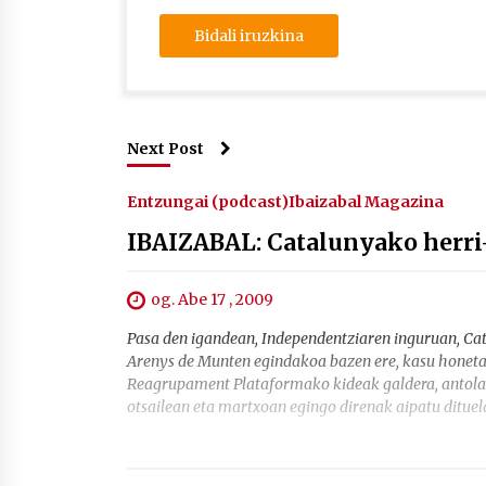
Next Post
Entzungai (podcast)
Ibaizabal Magazina
IBAIZABAL: Catalunyako herri
og. Abe 17 , 2009
Pasa den igandean, Independentziaren inguruan, Cata
Arenys de Munten egindakoa bazen ere, kasu honetan h
Reagrupament Plataformako kideak galdera, antolake
otsailean eta martxoan egingo direnak aipatu dituela