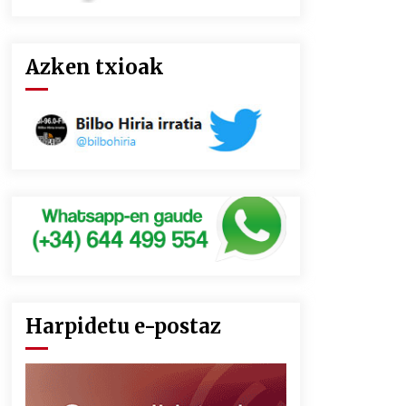
Azken txioak
Harpidetu e-postaz