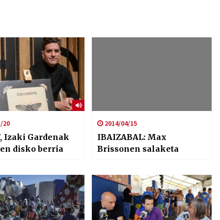
/20
2014/04/15
’, Izaki Gardenak
IBAIZABAL: Max
en disko berria
Brissonen salaketa