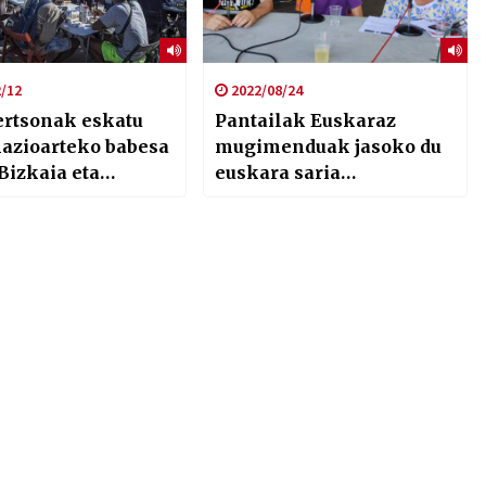
/12
2022/08/24
pertsonak eskatu
Pantailak Euskaraz
nazioarteko babesa
mugimenduak jasoko du
Bizkaia eta
euskara saria
oan 2018an
#AsteNagusia22