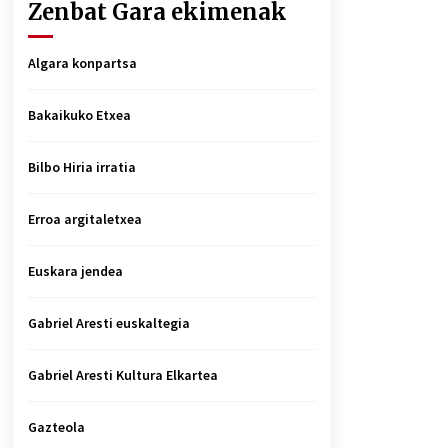
Zenbat Gara ekimenak
Algara konpartsa
Bakaikuko Etxea
Bilbo Hiria irratia
Erroa argitaletxea
Euskara jendea
Gabriel Aresti euskaltegia
Gabriel Aresti Kultura Elkartea
Gazteola