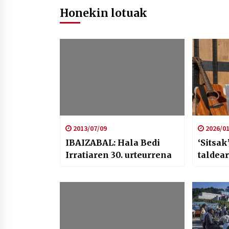
Honekin lotuak
2013/07/09
2026/01
IBAIZABAL: Hala Bedi
‘Sitsak
Irratiaren 30. urteurrena
taldear