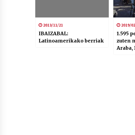
2013/11/21
2019/02
IBAIZABAL:
1.595 
Latinoamerikako berriak
zuten 
Araba, 
Gipuzk