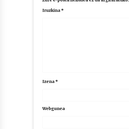
Iruzkina
*
Izena
*
Webgunea