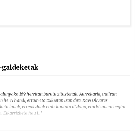
-galdeketak
lunyako 169 herritan burutu zituztenak. Aurrekaria, irailean
erri handi, ertain eta txikietan izan dira. Xavi Olivares
ta lanak, erreakzioak etab. kontatu dizkigu, etorkizunera begira
. Elkarrizketa hau […]