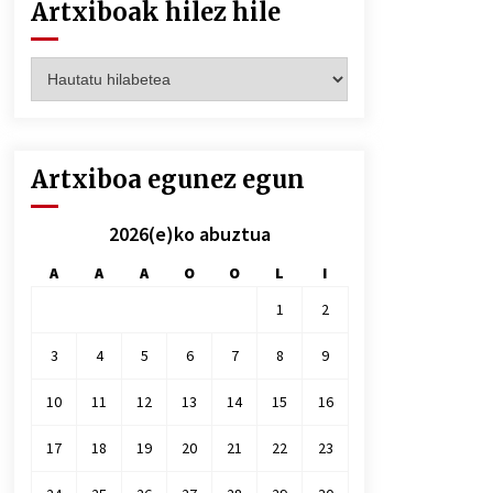
Artxiboak hilez hile
Artxiboak
hilez
hile
Artxiboa egunez egun
2026(e)ko abuztua
A
A
A
O
O
L
I
1
2
3
4
5
6
7
8
9
10
11
12
13
14
15
16
17
18
19
20
21
22
23