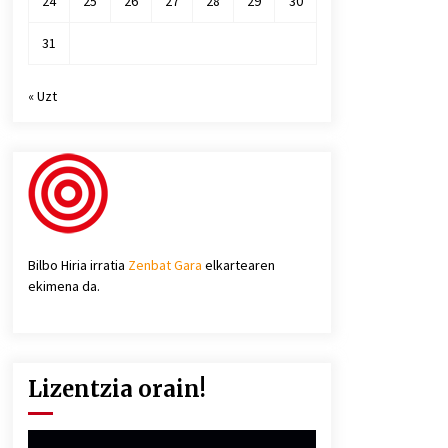
24
25
26
27
28
29
30
31
« Uzt
Bilbo Hiria irratia
Zenbat Gara
elkartearen
ekimena da.
Lizentzia orain!