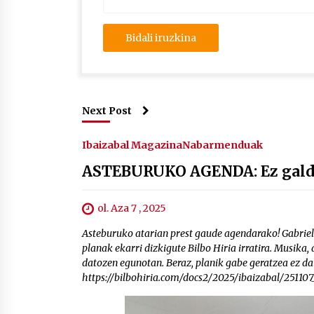
Next Post
Ibaizabal Magazina
Nabarmenduak
ASTEBURUKO AGENDA: Ez galdu
ol. Aza 7 , 2025
Asteburuko atarian prest gaude agendarako! Gabriel 
planak ekarri dizkigute Bilbo Hiria irratira. Musika, 
datozen egunotan. Beraz, planik gabe geratzea ez da
https://bilbohiria.com/docs2/2025/ibaizabal/2511