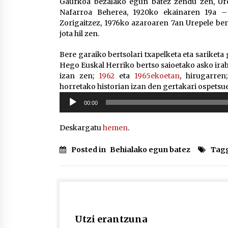
Gaurkoa bezalako egun batez zendu zen, Ure
Nafarroa Beherea, 1920ko ekainaren 19a – 
Zorigaitzez, 1976ko azaroaren 7an Urepele be
jota hil zen.
Bere garaiko bertsolari txapelketa eta sariketa
Hego Euskal Herriko bertso saioetako asko irab
izan zen;
1962
eta
1965ekoetan
, hirugarren
horretako historian izan den gertakari ospetsu
Soinu
00:00
erreproduzigailua
Deskargatu
hemen
.
Posted in
Behialako egun batez
Tag
Utzi erantzuna