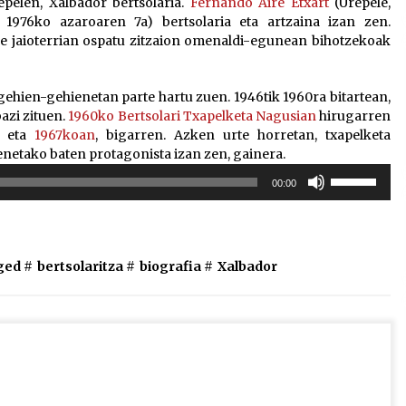
pelen, Xalbador bertsolaria.
Fernando Aire Etxart
(Urepele,
1976ko azaroaren 7a) bertsolaria eta artzaina izan zen.
re jaioterrian ospatu zitzaion omenaldi-egunean bihotzekoak
 gehien-gehienetan parte hartu zuen. 1946tik 1960ra bitartean,
azi zituen.
1960ko Bertsolari Txapelketa Nagusian
hirugarren
; eta
1967koan
, bigarren. Azken urte horretan, txapelketa
enetako baten protagonista izan zen, gainera.
Erabili
00:00
gora/behera
gezi-
teklak
bolumena
ged #
bertsolaritza
#
biografia
#
Xalbador
igotzeko
edo
jaisteko.