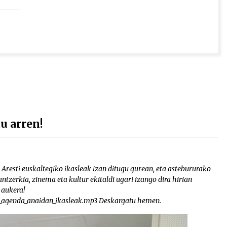
 arren!
Aresti euskaltegiko ikasleak izan ditugu gurean, eta astebururako
antzerkia, zinema eta kultur ekitaldi ugari izango dira hirian
 aukera!
07_agenda_anaidan_ikasleak.mp3 Deskargatu hemen.