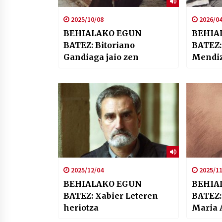
2025/10/08
2026/04
BEHIALAKO EGUN
BEHIA
BATEZ: Bitoriano
BATEZ:
Gandiaga jaio zen
Mendiza
zuten 
2025/12/04
2025/11
BEHIALAKO EGUN
BEHIA
BATEZ: Xabier Leteren
BATEZ:
heriotza
Maria 