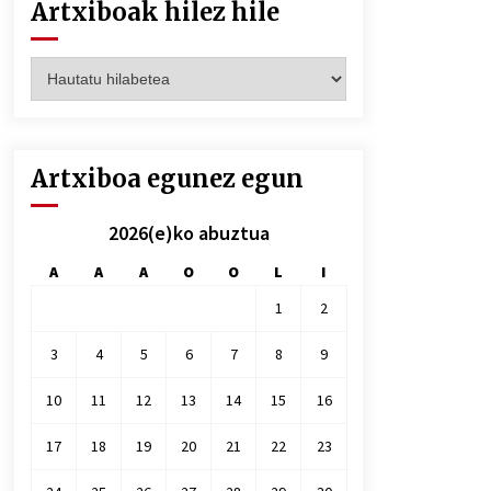
Artxiboak hilez hile
Artxiboak
hilez
hile
Artxiboa egunez egun
2026(e)ko abuztua
A
A
A
O
O
L
I
1
2
3
4
5
6
7
8
9
10
11
12
13
14
15
16
17
18
19
20
21
22
23