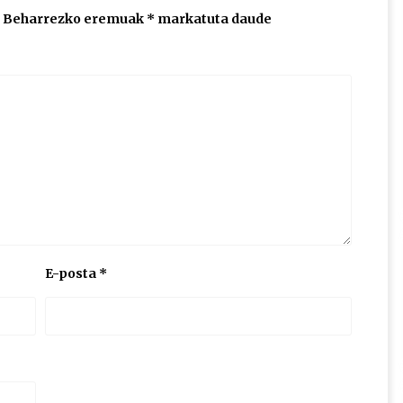
Beharrezko eremuak
*
markatuta daude
E-posta
*