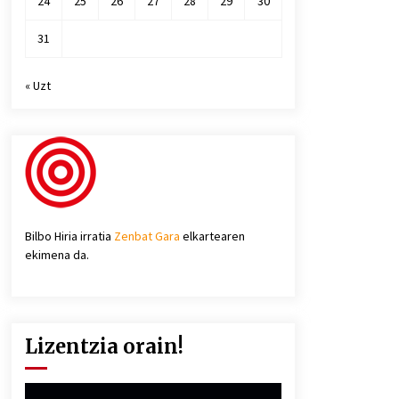
24
25
26
27
28
29
30
31
« Uzt
Bilbo Hiria irratia
Zenbat Gara
elkartearen
ekimena da.
Lizentzia orain!