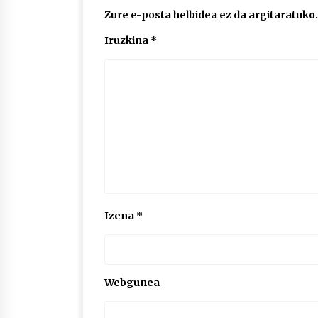
Zure e-posta helbidea ez da argitaratuko.
Iruzkina
*
Izena
*
Webgunea