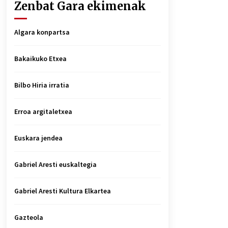
Zenbat Gara ekimenak
Algara konpartsa
Bakaikuko Etxea
Bilbo Hiria irratia
Erroa argitaletxea
Euskara jendea
Gabriel Aresti euskaltegia
Gabriel Aresti Kultura Elkartea
Gazteola