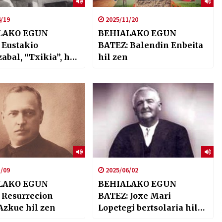
/19
2025/11/20
LAKO EGUN
BEHIALAKO EGUN
 Eustakio
BATEZ: Balendin Enbeita
bal, “Txikia”, hil
hil zen
Algortan
/09
2025/06/02
LAKO EGUN
BEHIALAKO EGUN
 Resurrecion
BATEZ: Joxe Mari
Azkue hil zen
Lopetegi bertsolaria hil
zen 1942an