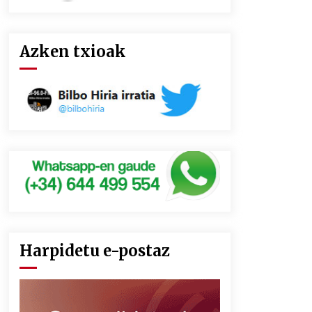
Azken txioak
Harpidetu e-postaz