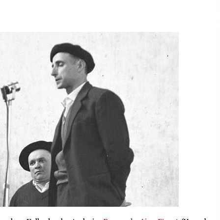
2026/07/15
Larunbatean Plentziako Itsas
Martxa ospatuko da
2026/07/07
SOINUGELA: Paul McCartney eta
Ringo Starr-en lan berriak
2026/07/03