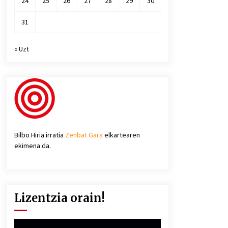
24
25
26
27
28
29
30
31
« Uzt
Bilbo Hiria irratia
Zenbat Gara
elkartearen
ekimena da.
Lizentzia orain!