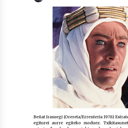
protagonista
2026/07/16
POTTO: San Pedro jaietako bertso-
saioa
2026/07/09
Auritz Iñurrietaren margoak
ikusgai Uribitarte40 aretoan
2026/07/03
Beñat Irasuegi (Orereta/Errenteria 1978) Estra
egiturei aurre egiteko moduez. Txikitasunet