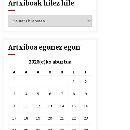
Artxiboak hilez hile
Artxiboak
hilez
hile
Artxiboa egunez egun
2026(e)ko abuztua
A
A
A
O
O
L
I
1
2
3
4
5
6
7
8
9
10
11
12
13
14
15
16
17
18
19
20
21
22
23