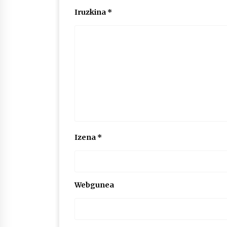
Iruzkina
*
Izena
*
Webgunea