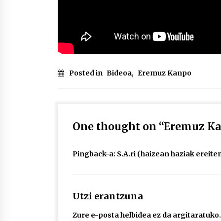
Posted in
Bideoa
,
Eremuz Kanpo
One thought on “
Eremuz Kan
Pingback-a:
S.A.ri (haizean haziak ereite
Utzi erantzuna
Zure e-posta helbidea ez da argitaratuko.