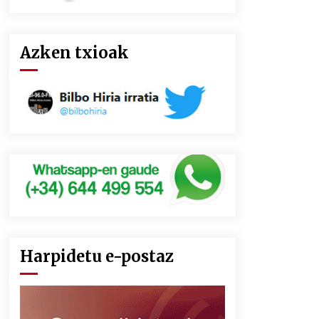
Azken txioak
Harpidetu e-postaz