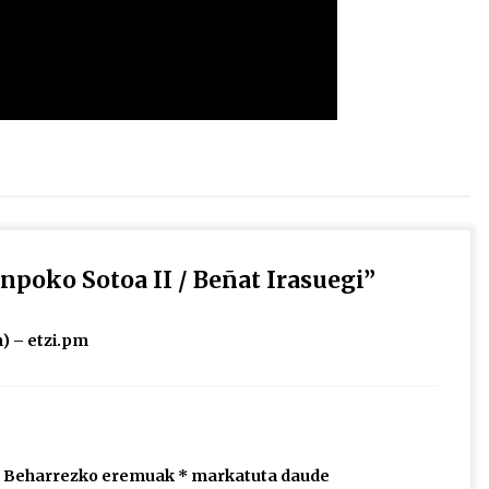
poko Sotoa II / Beñat Irasuegi
”
n) – etzi.pm
Beharrezko eremuak
*
markatuta daude