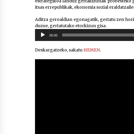
estrategikoa landuz gertakizunak probesteko ga
itsas errepublikak, ekonomia sozial eraldatzail
Aditza geroaldian egonagatik, gertatu zen hor
duzue, gertatutako etorkizun gisa.
Soinu
00:00
erreproduzigailua
Deskargatzeko, sakatu
HEMEN
.