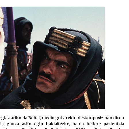
2026/07/15
Larunbatean Plentziako Itsas
Martxa ospatuko da
2026/07/07
SOINUGELA: Paul McCartney eta
Ringo Starr-en lan berriak
2026/07/03
tegiaz ariko da Beñat, medio gutxirekin deskonposizioan diren
ik gauza asko egin baidaitezke, baina betiere pazientzia