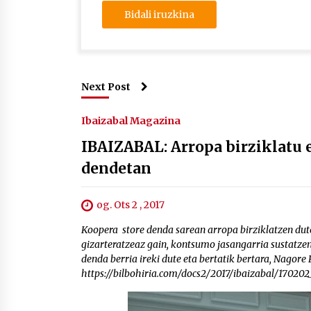
Next Post
Ibaizabal Magazina
IBAIZABAL: Arropa birziklatu 
dendetan
og. Ots 2 , 2017
Koopera store denda sarean arropa birziklatzen dute
gizarteratzeaz gain, kontsumo jasangarria sustatzen
denda berria ireki dute eta bertatik bertara, Nagor
https://bilbohiria.com/docs2/2017/ibaizabal/17020