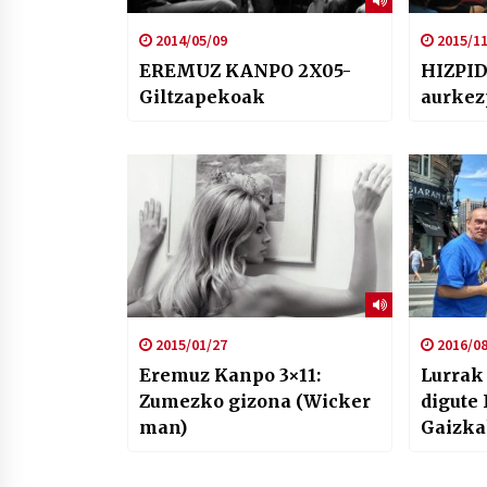
2014/05/09
2015/11
EREMUZ KANPO 2X05-
HIZPID
Giltzapekoak
aurkez
2015/01/27
2016/08
Eremuz Kanpo 3×11:
Lurrak
Zumezko gizona (Wicker
digute
man)
Gaizk