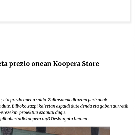
eta prezio onean Koopera Store
, eta prezio onean saldu. Zailtasunak dituzten pertsonak
 dute. Bilboko zazpi kaleetan aspaldi dute denda eta gabon aurretik
e Perezekin proiektua ezagutu dugu.
2_bilbobertatikkoopera.mp3 Deskargatu hemen .