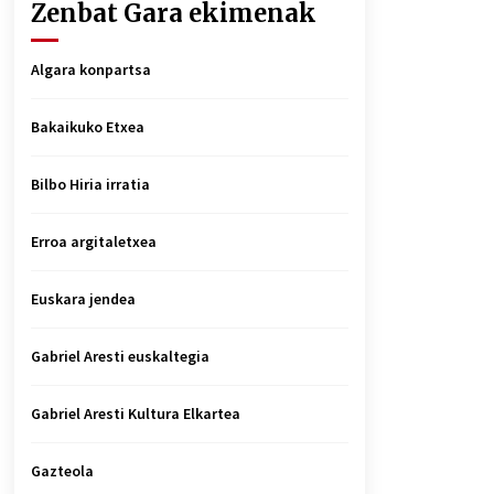
Zenbat Gara ekimenak
Algara konpartsa
Bakaikuko Etxea
Bilbo Hiria irratia
Erroa argitaletxea
Euskara jendea
Gabriel Aresti euskaltegia
Gabriel Aresti Kultura Elkartea
Gazteola