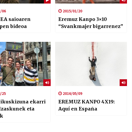
/06
2015/01/20
EA saioaren
Eremuz Kanpo 3×10
pen bideoa
“Svankmajer bigarrenez”
/25
2016/05/09
 ikuskizuna ekarri
EREMUZ KANPO 4X19:
 Izaskunek eta
Aquí en España
ak