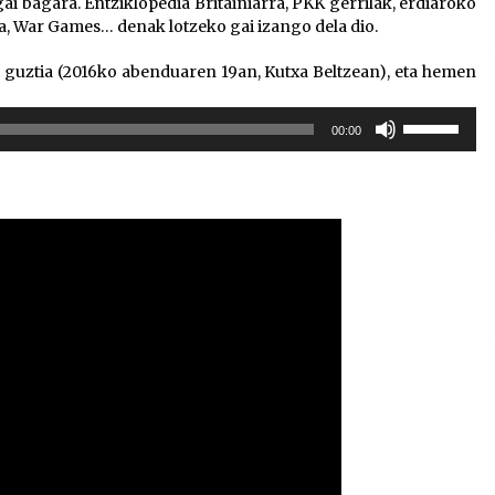
i bagara. Entziklopedia Britainiarra, PKK gerrilak, erdiaroko
ea, War Games… denak lotzeko gai izango dela dio.
i guztia (2016ko abenduaren 19an, Kutxa Beltzean), eta hemen
Erabili
00:00
gora/behera
gezi-
teklak
bolumena
igotzeko
edo
jaisteko.