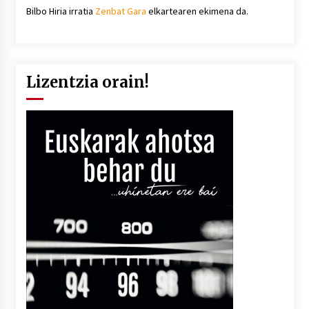
Bilbo Hiria irratia
Zenbat Gara
elkartearen ekimena da.
Lizentzia orain!