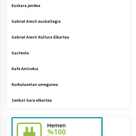
Euskara jendea
Gabriel Aresti euskaltegia
Gabriel Aresti Kultura Elkartea
Gazteola
Kafe Antzokia
Kurkuluxetan umegunea
Zenbat Gara elkartea