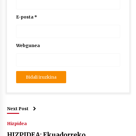
E-posta
*
Webgunea
Next Post
Hizpidea
HIZPIDEA: Ekuadorreko