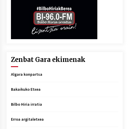
Zenbat Gara ekimenak
Algara konpartsa
Bakaikuko Etxea
Bilbo Hiria irratia
Erroa argitaletxea