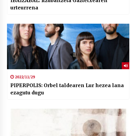
IBAIZABAL: Itzubaltzeta Gaztetxearen
urteurrena
2022/11/29
PIPERPOLIS: Orbel taldearen Lur hezea lana
ezagutu dugu