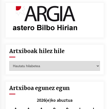
Artxiboak hilez hile
Artxiboak
hilez
hile
Artxiboa egunez egun
2026(e)ko abuztua
A
A
A
O
O
L
I