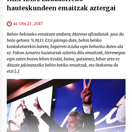
hauteskundeen emaitzak aztergai
ar. Ots 21 , 2017
Behin-behineko emaitzen arabera, Moreno ofizialistak jaso du
boto gehien: %39,13. Etzi jakingo dute, behin betiko
kontaketarekin batera, bigarren itzulia egin beharko duten ala
ez. Fakun Aznarez kazetariak aztertu ditu emaitzak, Herenegun
egin zuten bozen lehen itzulia, baina, gutxienez, bihar arte ez
dituzte jakinaraziko behin betiko emaitzak, eta litekeena da
etzi […]