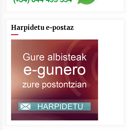
Harpidetu e-postaz