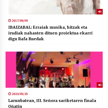
2017/06/09
IBAIZABAL: Erraiak musika, hitzak eta
irudiak nahasten dituen proiektua ekarri
digu Rafa Ruedak
2023/05/25
Larunbatean, III. Señora sariketaren finala
Oñatin