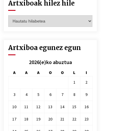
Artxiboak hilez hile
Artxiboak
hilez
hile
Artxiboa egunez egun
2026(e)ko abuztua
A
A
A
O
O
L
I
1
2
3
4
5
6
7
8
9
10
11
12
13
14
15
16
17
18
19
20
21
22
23