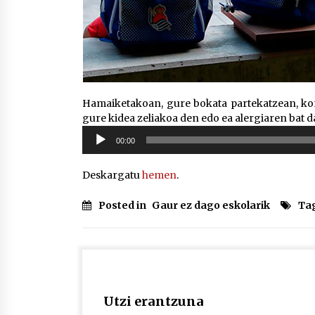
Hamaiketakoan, gure bokata partekatzean, kon
gure kidea zeliakoa den edo ea alergiaren bat 
Soinu
00:00
erreproduzigailua
Deskargatu
hemen
.
Posted in
Gaur ez dago eskolarik
Ta
Utzi erantzuna