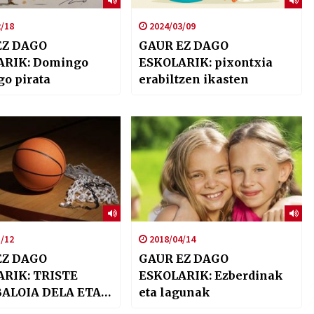
/18
2024/03/09
EZ DAGO
GAUR EZ DAGO
ARIK: Domingo
ESKOLARIK: pixontxia
go pirata
erabiltzen ikasten
/12
2018/04/14
EZ DAGO
GAUR EZ DAGO
RIK: TRISTE
ESKOLARIK: Ezberdinak
BALOIA DELA ETA
eta lagunak
A.