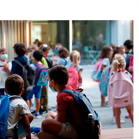
2026/07/15
Larunbatean Plentziako Itsas
Martxa ospatuko da
2026/07/07
SOINUGELA: Paul McCartney eta
Ringo Starr-en lan berriak
2026/07/03