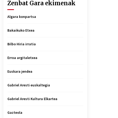
Zenbat Gara ekimenak
Algara konpartsa
Bakaikuko Etxea
Bilbo Hiria irratia
Erroa argitaletxea
Euskara jendea
Gabriel Aresti euskaltegia
Gabriel Aresti Kultura Elkartea
Gazteola