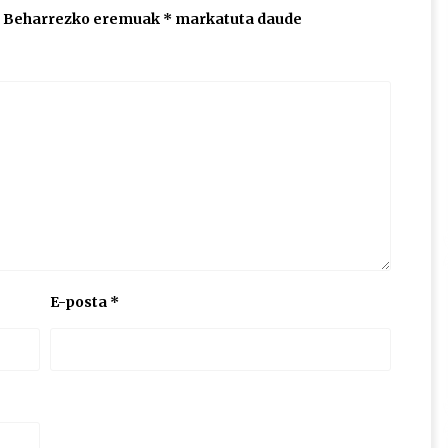
Beharrezko eremuak
*
markatuta daude
E-posta
*