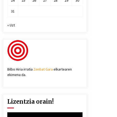
24
25
26
27
28
29
30
31
« Uzt
Bilbo Hiria irratia
Zenbat Gara
elkartearen
ekimena da.
Lizentzia orain!