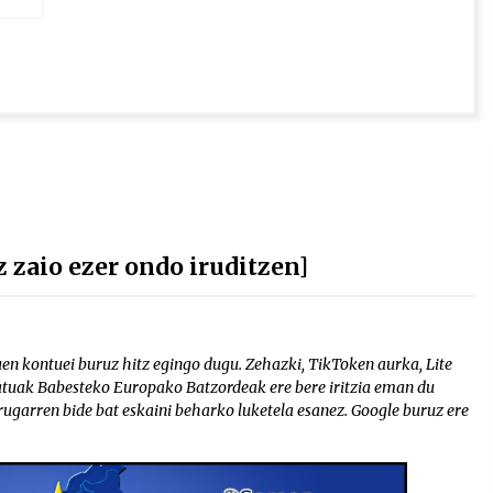
z zaio ezer ondo iruditzen]
uen kontuei buruz hitz egingo dugu. Zehazki, TikToken aurka, Lite
atuak Babesteko Europako Batzordeak ere bere iritzia eman du
ugarren bide bat eskaini beharko luketela esanez. Google buruz ere