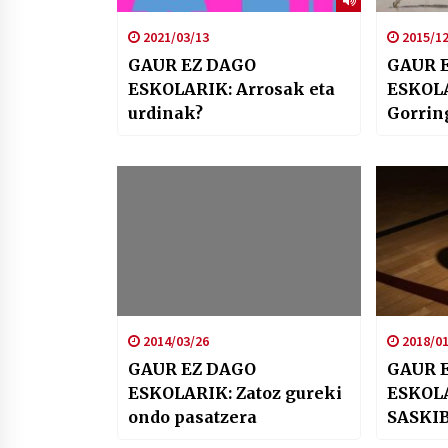
2021/03/13
2015/12
GAUR EZ DAGO
GAUR 
ESKOLARIK: Arrosak eta
ESKOL
urdinak?
Gorrin
2014/03/26
2018/01
GAUR EZ DAGO
GAUR 
ESKOLARIK: Zatoz gureki
ESKOLA
ondo pasatzera
SASKI
EZ DEL