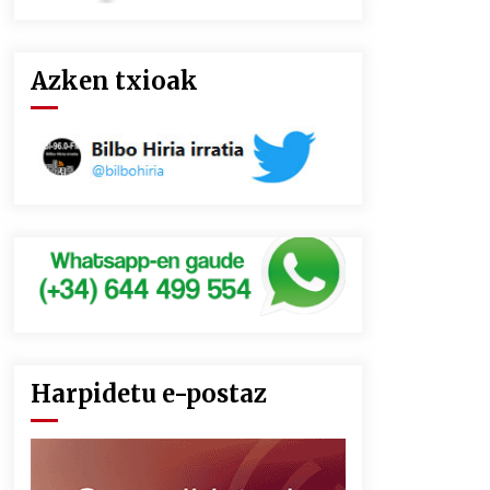
Azken txioak
Harpidetu e-postaz