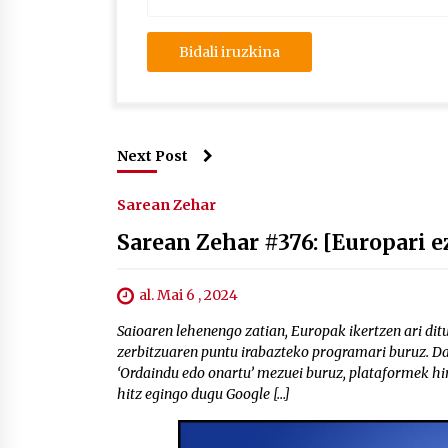
Next Post
Sarean Zehar
Sarean Zehar #376: [Europari e
al. Mai 6 , 2024
Saioaren lehenengo zatian, Europak ikertzen ari dit
zerbitzuaren puntu irabazteko programari buruz. D
‘Ordaindu edo onartu’ mezuei buruz, plataformek hir
hitz egingo dugu Google […]