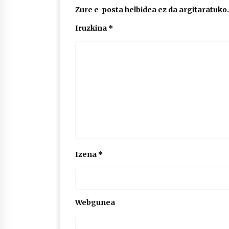
Zure e-posta helbidea ez da argitaratuko.
Iruzkina
*
Izena
*
Webgunea