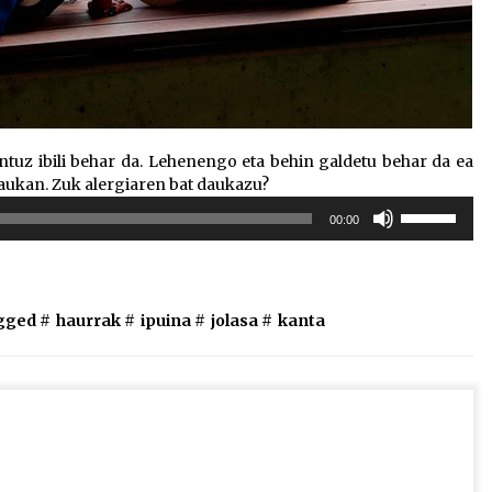
tuz ibili behar da. Lehenengo eta behin galdetu behar da ea
daukan. Zuk alergiaren bat daukazu?
Erabili
00:00
gora/behera
gezi-
teklak
bolumena
gged #
haurrak
#
ipuina
#
jolasa
#
kanta
igotzeko
edo
jaisteko.