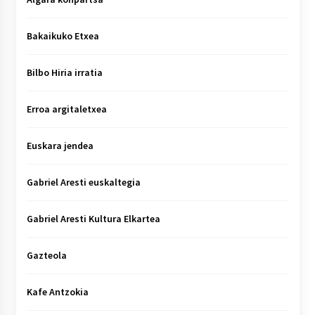
Bakaikuko Etxea
Bilbo Hiria irratia
Erroa argitaletxea
Euskara jendea
Gabriel Aresti euskaltegia
Gabriel Aresti Kultura Elkartea
Gazteola
Kafe Antzokia