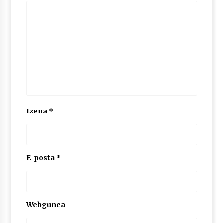
2026/07/03
MUSIBLA #297: Bide, Boards Of Canada, Somak,
Tiga, Twisted Teens, Underscores, Habia
2026/07/02
Izena
*
E-posta
*
Webgunea