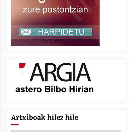
Artxiboak hilez hile