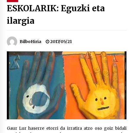
ESKOLARIK: Eguzki eta
“Hiztegi bat” Gorka Urbizuk idatzitako letren
ilargia
hiztegia
2026/07/23
Bakaikuko barnetegitik gazteek egindako saio
BilboHiria
2017/05/21
berezia
2026/07/16
Tuba eta bonbardinoaren astea, Bilboko
Kontserbatorioan protagonista
2026/07/16
Auzoportala : 1×04 Auzofoniak
2026/07/15
Gaur abitua da Bilbao bbk live jaialdia
Gaur Lur haserre etorri da irratira atzo oso goiz bidali
2026/07/09