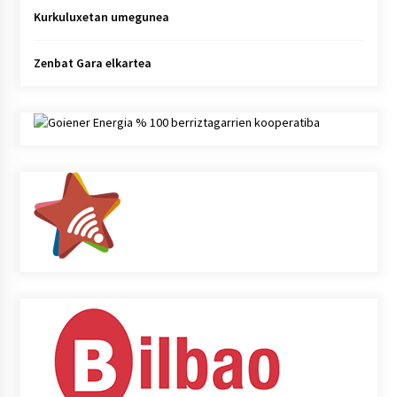
Kurkuluxetan umegunea
Zenbat Gara elkartea