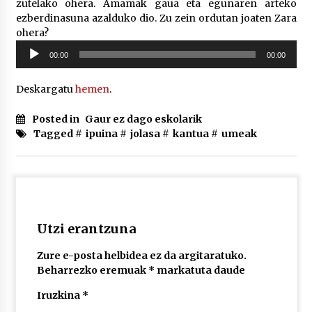
zutelako ohera. Amamak gaua eta egunaren arteko
ezberdinasuna azalduko dio. Zu zein ordutan joaten Zara
ohera?
POTTO: San Pedro jaietako bertso-saioa
Soinu
2026/07/09
00:00
00:00
erreproduzigailua
Deskargatu
hemen
.
Larunbatean Plentziako Itsas Martxa ospatuko
da
Posted in
Gaur ez dago eskolarik
2026/07/07
Tagged #
ipuina
#
jolasa
#
kantua
#
umeak
LIBURUEN ERREPUBLIKA TXIKIA: Hiragana akats
isil batekin dator beti
2026/07/07
Utzi erantzuna
Auritz Iñurrietaren margoak ikusgai
Uribitarte40 aretoan
2026/07/03
Zure e-posta helbidea ez da argitaratuko.
Beharrezko eremuak
*
markatuta daude
SOINUGELA: Paul McCartney eta Ringo Starr-en
Iruzkina
*
lan berriak