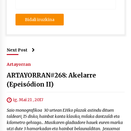
Next Post
Artayorran
ARTAYORRAN#268: Akelarre
(Epeisódion II)
ig. Mai 21 , 2017
Saio monografikoa 30 urtean EHko plazak astindu dituen
taldeari; 15 disko, hainbat kanta klasiko, milaka dantzaldi eta
kilometro gehiago… Musikaren gladiadore hauek euren marka
utzi dute 3 hamarkadan eta hainbat belaunalditan. Jexuxmai