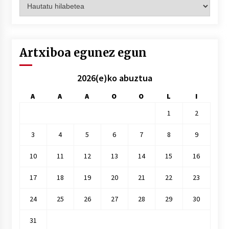
Artxiboak
hilez
hile
Artxiboa egunez egun
2026(e)ko abuztua
A
A
A
O
O
L
I
1
2
3
4
5
6
7
8
9
10
11
12
13
14
15
16
17
18
19
20
21
22
23
24
25
26
27
28
29
30
31