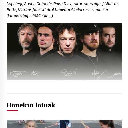
Lopetegi, Andde Duhalde, Pako Diaz, Aitor Amezaga, J.Alberto
Batiz, Markos Juaristi Atal honetan Akelarreren gailurra
ikutuko dugu, 1985etik […]
Honekin lotuak