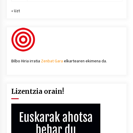
« Uzt
Bilbo Hiria irratia
Zenbat Gara
elkartearen ekimena da.
Lizentzia orain!