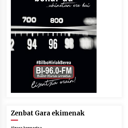
Zenbat Gara ekimenak
Algara konpartsa