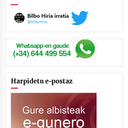
Harpidetu e-postaz