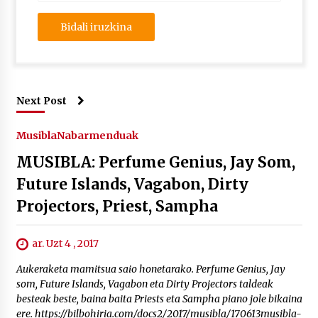
Next Post
Musibla
Nabarmenduak
MUSIBLA: Perfume Genius, Jay Som,
Future Islands, Vagabon, Dirty
Projectors, Priest, Sampha
ar. Uzt 4 , 2017
Aukeraketa mamitsua saio honetarako. Perfume Genius, Jay
som, Future Islands, Vagabon eta Dirty Projectors taldeak
besteak beste, baina baita Priests eta Sampha piano jole bikaina
ere. https://bilbohiria.com/docs2/2017/musibla/170613musibla-