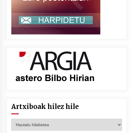
Artxiboak hilez hile
Artxiboak
hilez