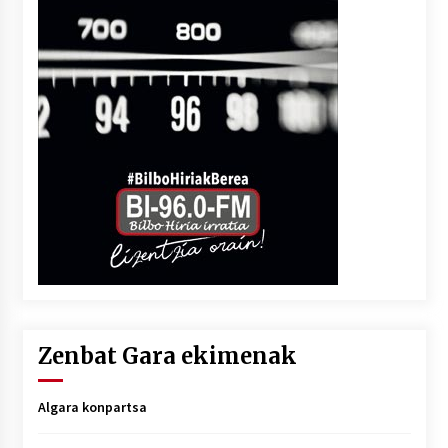
Zenbat Gara ekimenak
Algara konpartsa