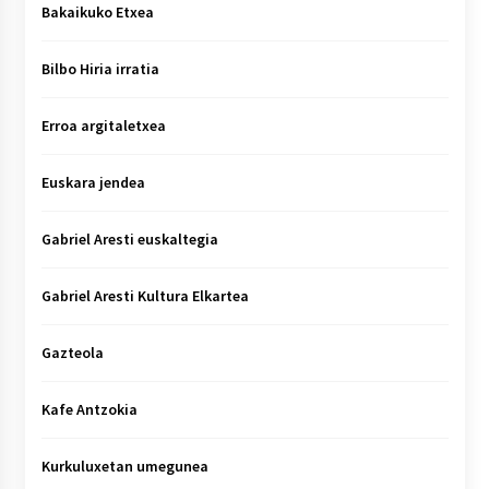
Bakaikuko Etxea
Bilbo Hiria irratia
Erroa argitaletxea
Euskara jendea
Gabriel Aresti euskaltegia
Gabriel Aresti Kultura Elkartea
Gazteola
Kafe Antzokia
Kurkuluxetan umegunea