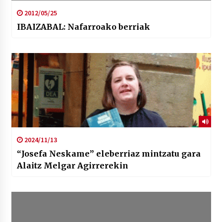
2012/05/25
IBAIZABAL: Nafarroako berriak
2024/11/13
“Josefa Neskame” eleberriaz mintzatu gara
Alaitz Melgar Agirrerekin