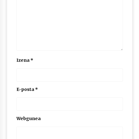
Izena
*
E-posta
*
Webgunea