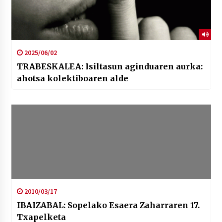
2025/06/02
TRABESKALEA: Isiltasun aginduaren aurka:
ahotsa kolektiboaren alde
2010/03/17
IBAIZABAL: Sopelako Esaera Zaharraren 17.
Txapelketa