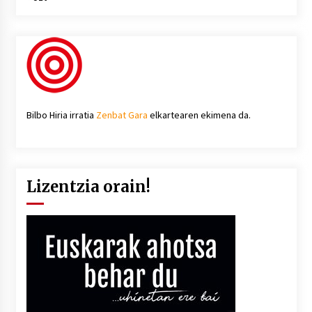
Bilbo Hiria irratia
Zenbat Gara
elkartearen ekimena da.
Lizentzia orain!