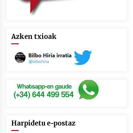
Azken txioak
Harpidetu e-postaz