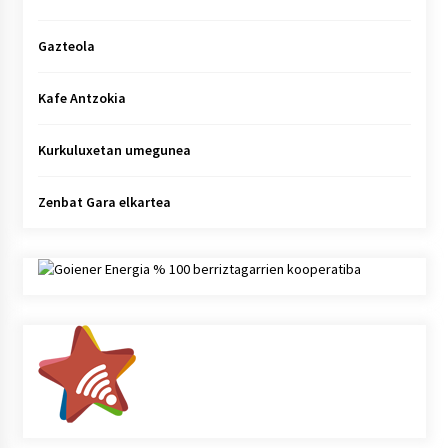
Gazteola
Kafe Antzokia
Kurkuluxetan umegunea
Zenbat Gara elkartea