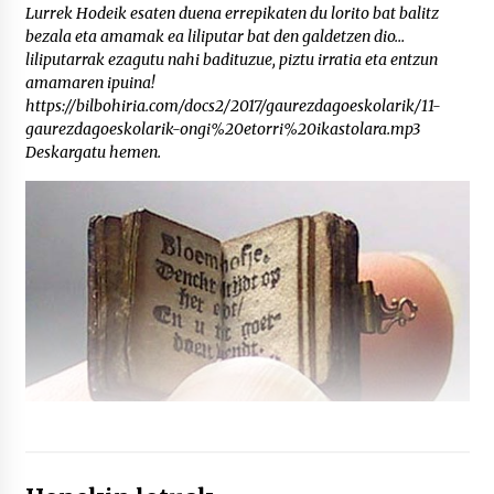
Lurrek Hodeik esaten duena errepikaten du lorito bat balitz
bezala eta amamak ea liliputar bat den galdetzen dio…
liliputarrak ezagutu nahi badituzue, piztu irratia eta entzun
amamaren ipuina!
https://bilbohiria.com/docs2/2017/gaurezdagoeskolarik/11-
gaurezdagoeskolarik-ongi%20etorri%20ikastolara.mp3
Deskargatu hemen.