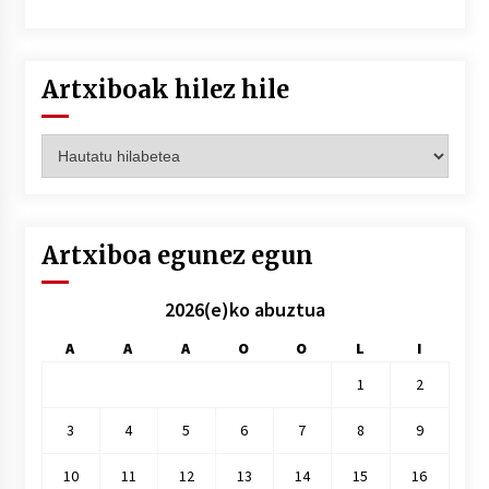
Artxiboak hilez hile
Artxiboak
hilez
hile
Artxiboa egunez egun
2026(e)ko abuztua
A
A
A
O
O
L
I
1
2
3
4
5
6
7
8
9
10
11
12
13
14
15
16