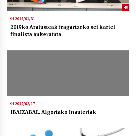
2019/01/31
2019ko Aratusteak iragartzeko sei kartel
finalista aukeratuta
2012/02/17
IBAIZABAL. Algortako Inauteriak