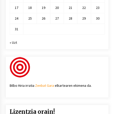
17
18
19
20
21
22
23
24
25
26
27
28
29
30
31
« Uzt
Bilbo Hiria irratia
Zenbat Gara
elkartearen ekimena da.
Lizentzia orain!