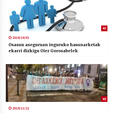
2018/10/02
Osasun aseguruan inguruko hausnarketak
ekarri dizkigu Oier Gorosabelek
2019/11/22