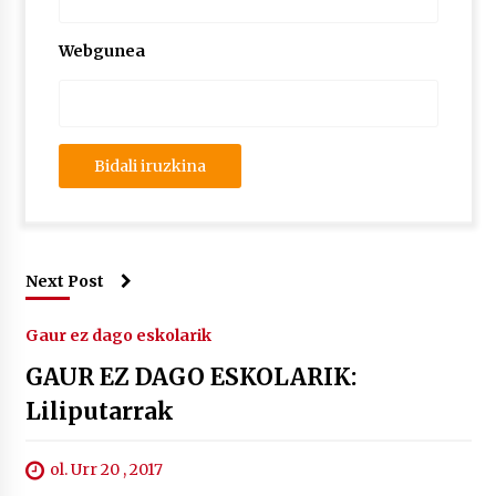
Webgunea
Next Post
Gaur ez dago eskolarik
GAUR EZ DAGO ESKOLARIK:
Liliputarrak
ol. Urr 20 , 2017