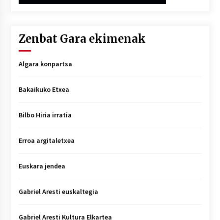
Zenbat Gara ekimenak
Algara konpartsa
Bakaikuko Etxea
Bilbo Hiria irratia
Erroa argitaletxea
Euskara jendea
Gabriel Aresti euskaltegia
Gabriel Aresti Kultura Elkartea