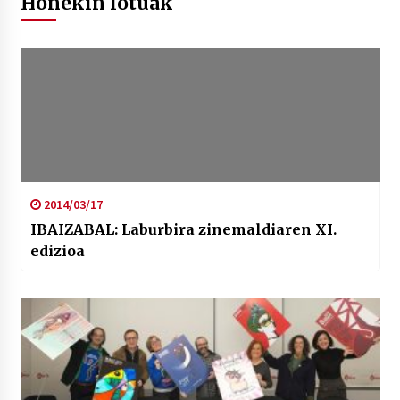
Honekin lotuak
2014/03/17
IBAIZABAL: Laburbira zinemaldiaren XI.
edizioa