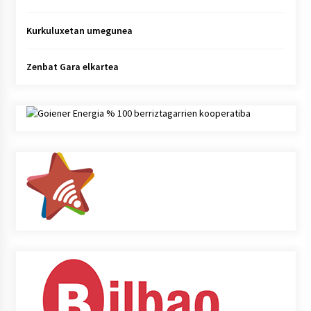
Kurkuluxetan umegunea
Zenbat Gara elkartea