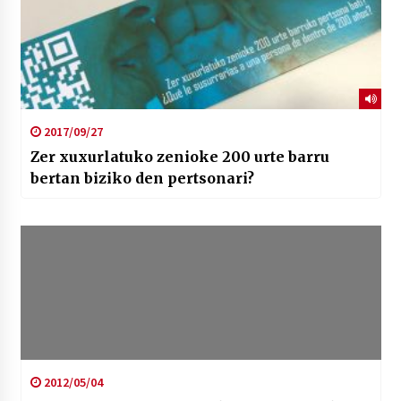
2017/09/27
Zer xuxurlatuko zenioke 200 urte barru
bertan biziko den pertsonari?
2012/05/04