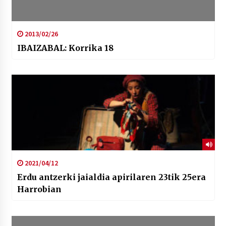
2013/02/26
IBAIZABAL: Korrika 18
2021/04/12
Erdu antzerki jaialdia apirilaren 23tik 25era
Harrobian