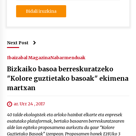
Next Post
Ibaizabal Magazina
Nabarmenduak
Bizkaiko basoa berreskuratzeko
"Kolore guztietako basoak" ekimena
martxan
ar. Urr 24 , 2017
40 talde ekologistek eta arloko hainbat elkarte eta enpresek
osatutako plataformak, bertako basoaren berreskuratzearen
alde lan egiteko proposamena aurkeztu du gaur “Kolore
Guztietako Basoak” izenpean. Proposamen honek EHUko 3