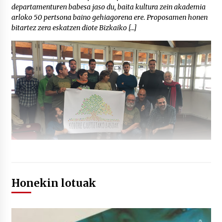
departamenturen babesa jaso du, baita kultura zein akademia
arloko 50 pertsona baino gehiagorena ere. Proposamen honen
bitartez zera eskatzen diote Bizkaiko […]
Honekin lotuak