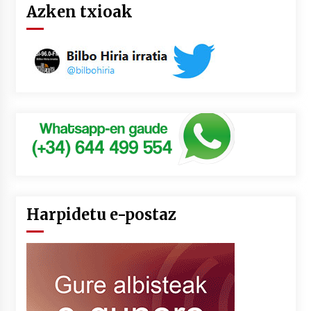
Azken txioak
Harpidetu e-postaz