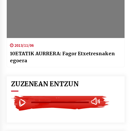
2013/11/06
10ETATIK AURRERA: Fagor Etxetresnaken
egoera
ZUZENEAN ENTZUN