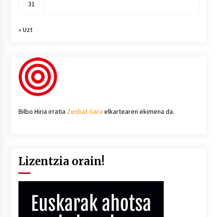
31
« Uzt
Bilbo Hiria irratia
Zenbat Gara
elkartearen ekimena da.
Lizentzia orain!