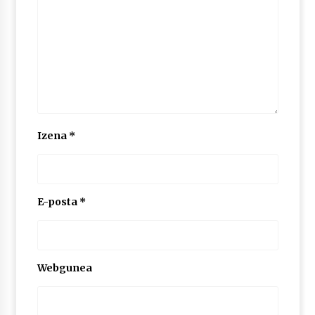
Izena
*
E-posta
*
Webgunea