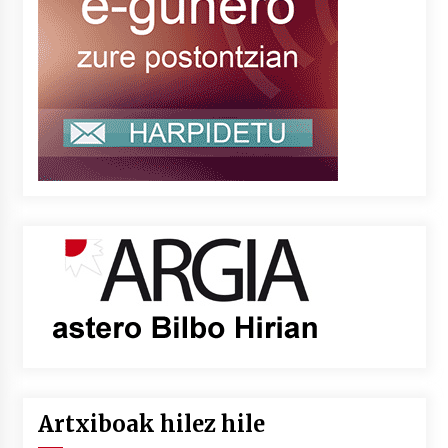
Artxiboak hilez hile