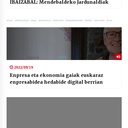
IBAIZABAL: Mendebaldeko Jardunaldiak
2022/09/19
Enpresa eta ekonomia gaiak euskaraz
enpresabidea hedabide digital berrian