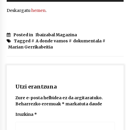
2026/07/03
Deskargatu
hemen
.
MUSIBLA #297: Bide, Boards Of Canada, Somak,
Tiga, Twisted Teens, Underscores, Habia
2026/07/02
Posted in
Ibaizabal Magazina
Tagged #
A donde vamos
#
dokumentala
#
Marian Gerrikabeitia
Utzi erantzuna
Zure e-posta helbidea ez da argitaratuko.
Beharrezko eremuak
*
markatuta daude
Iruzkina
*