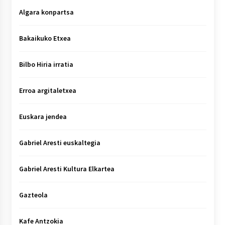
Algara konpartsa
Bakaikuko Etxea
Bilbo Hiria irratia
Erroa argitaletxea
Euskara jendea
Gabriel Aresti euskaltegia
Gabriel Aresti Kultura Elkartea
Gazteola
Kafe Antzokia