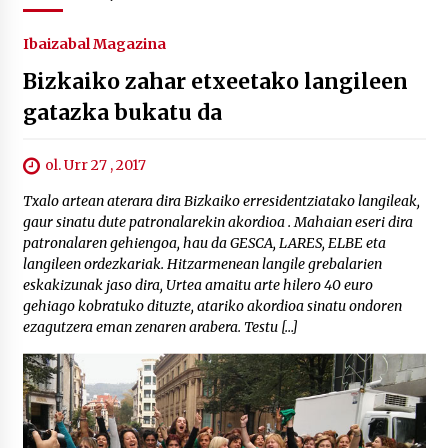
Ibaizabal Magazina
Bizkaiko zahar etxeetako langileen
gatazka bukatu da
ol. Urr 27 , 2017
Txalo artean aterara dira Bizkaiko erresidentziatako langileak,
gaur sinatu dute patronalarekin akordioa . Mahaian eseri dira
patronalaren gehiengoa, hau da GESCA, LARES, ELBE eta
langileen ordezkariak. Hitzarmenean langile grebalarien
eskakizunak jaso dira, Urtea amaitu arte hilero 40 euro
gehiago kobratuko dituzte, atariko akordioa sinatu ondoren
ezagutzera eman zenaren arabera. Testu […]