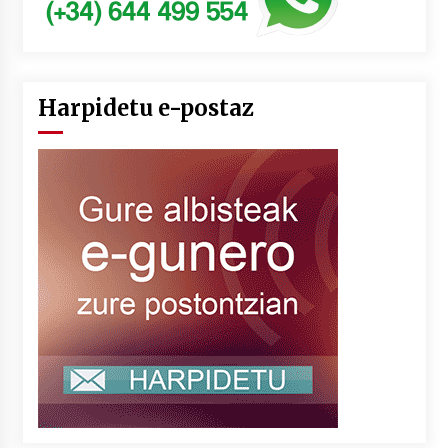
Harpidetu e-postaz