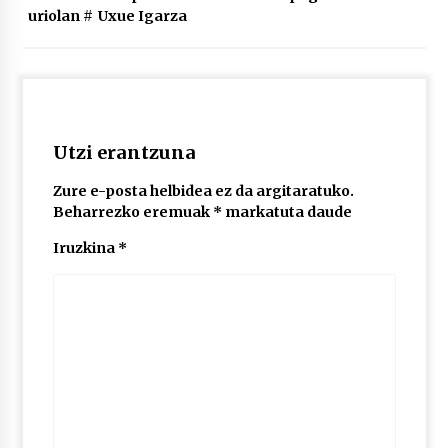
2026/07/03
uriolan
#
Uxue Igarza
MUSIBLA #297: Bide, Boards Of Canada, Somak,
Tiga, Twisted Teens, Underscores, Habia
2026/07/02
Utzi erantzuna
Zure e-posta helbidea ez da argitaratuko.
Beharrezko eremuak
*
markatuta daude
Iruzkina
*