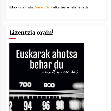
Bilbo Hiria irratia
Zenbat Gara
elkartearen ekimena da.
Lizentzia orain!