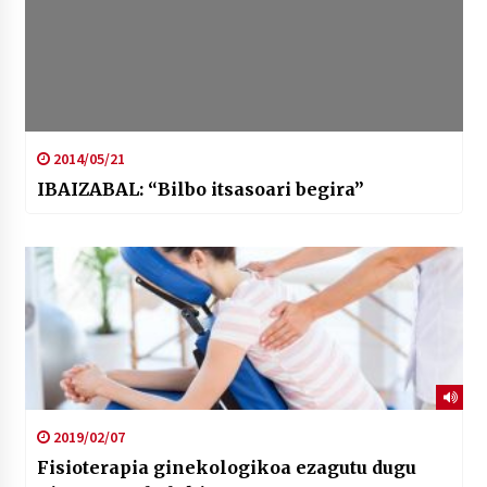
2014/05/21
IBAIZABAL: “Bilbo itsasoari begira”
2019/02/07
Fisioterapia ginekologikoa ezagutu dugu