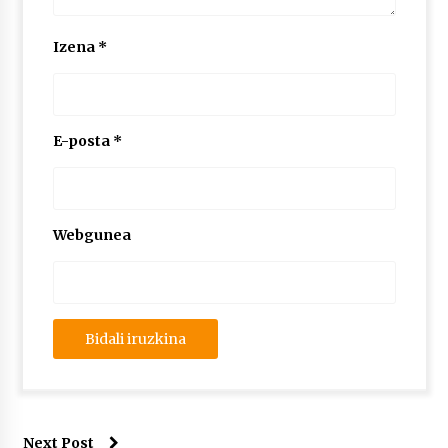
Izena
*
E-posta
*
Webgunea
Next Post