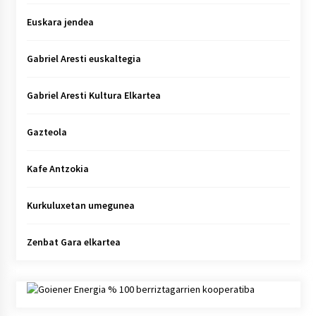
Euskara jendea
Gabriel Aresti euskaltegia
Gabriel Aresti Kultura Elkartea
Gazteola
Kafe Antzokia
Kurkuluxetan umegunea
Zenbat Gara elkartea