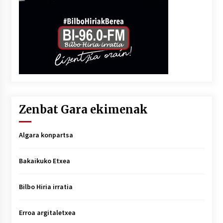
Zenbat Gara ekimenak
Algara konpartsa
Bakaikuko Etxea
Bilbo Hiria irratia
Erroa argitaletxea