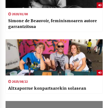
2020/01/08
Simone de Beauvoir, feminismoaren autore
garrantzitsua
2025/08/22
Altxaporrue konpartsarekin solasean