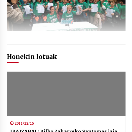
Honekin lotuak
2011/12/15
IBAIZABAL: Bilbo Zaharreko Santomas jaia