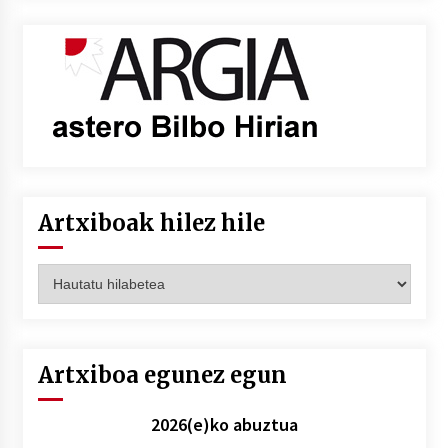
Artxiboak hilez hile
Artxiboak
hilez
hile
Artxiboa egunez egun
2026(e)ko abuztua