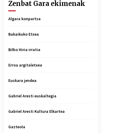
Zenbat Gara ekimenak
Algara konpartsa
Bakaikuko Etxea
Bilbo Hiria irratia
Erroa argitaletxea
Euskara jendea
Gabriel Aresti euskaltegia
Gabriel Aresti Kultura Elkartea
Gazteola