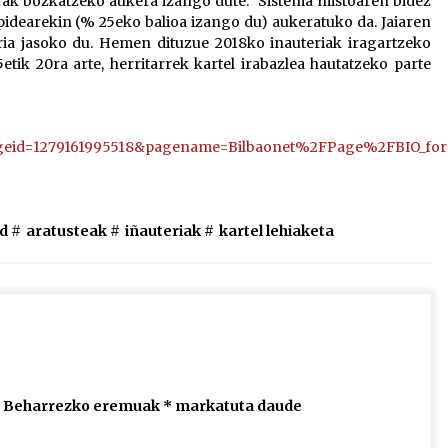
rrak bozkatzeko aukera izango dute. Sistema mistoaren bidez
pidearekin (% 25eko balioa izango du) aukeratuko da. Jaiaren
ria jasoko du. Hemen dituzue 2018ko inauteriak iragartzeko
15etik 20ra arte, herritarrek kartel irabazlea hautatzeko parte
geid=1279161995518&pagename=Bilbaonet%2FPage%2FBIO_for
d #
aratusteak
#
iñauteriak
#
kartel lehiaketa
Beharrezko eremuak
*
markatuta daude