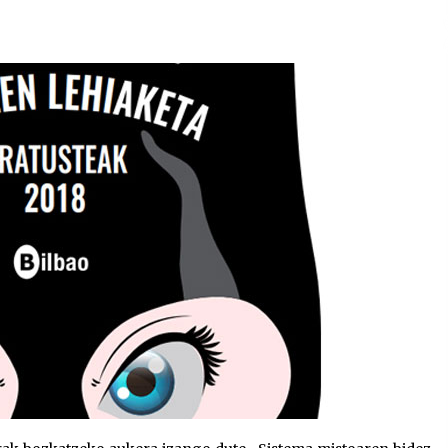
2026/07/15
Larunbatean Plentziako Itsas
Martxa ospatuko da
2026/07/07
SOINUGELA: Paul McCartney eta
Ringo Starr-en lan berriak
2026/07/03