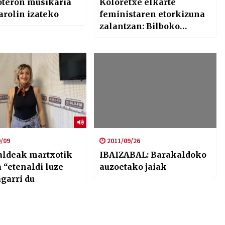
oteron musikaria
Koloretxe elkarte
arolin izateko
feministaren etorkizuna
zalantzan: Bilboko
Udalaren erantzun eza
eta finantzaketaren
murrizketaren ondoren
/09
2011/09/26
taldeak martxotik
IBAIZABAL: Barakaldoko
 “etenaldi luze
auzoetako jaiak
agarri du