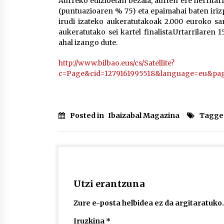
Aurreko edizioetan bezala, aurten ere herrita
(puntuazioaren % 75) eta epaimahai baten iriz
irudi izateko aukeratutakoak 2.000 euroko sa
aukeratutako sei kartel finalista.Urtarrilaren 
ahal izango dute.
http://www.bilbao.eus/cs/Satellite?
c=Page&cid=1279161995518&language=eu&pa
Posted in
Ibaizabal Magazina
Tagge
Utzi erantzuna
Zure e-posta helbidea ez da argitaratuko.
Iruzkina
*