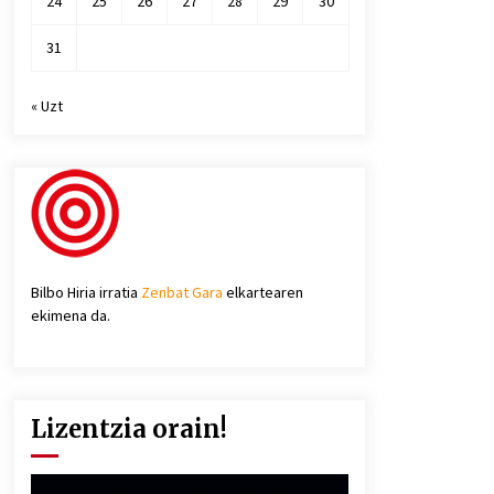
24
25
26
27
28
29
30
31
« Uzt
Bilbo Hiria irratia
Zenbat Gara
elkartearen
ekimena da.
Lizentzia orain!