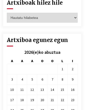
Artxiboak hilez hile
Artxiboak
hilez
hile
Artxiboa egunez egun
2026(e)ko abuztua
A
A
A
O
O
L
I
1
2
3
4
5
6
7
8
9
10
11
12
13
14
15
16
17
18
19
20
21
22
23