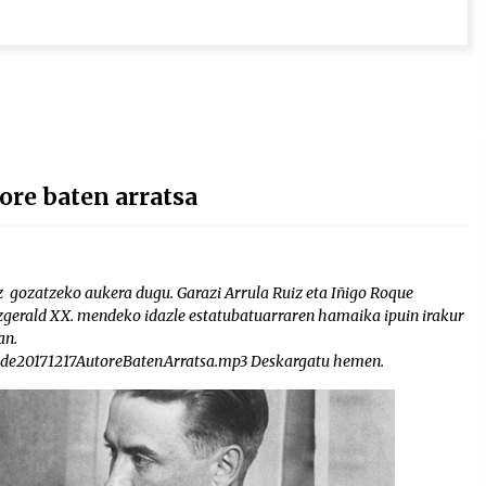
e baten arratsa
z gozatzeko aukera dugu. Garazi Arrula Ruiz eta Iñigo Roque
Fitzgerald XX. mendeko idazle estatubatuarraren hamaika ipuin irakur
uan.
zade20171217AutoreBatenArratsa.mp3 Deskargatu hemen.