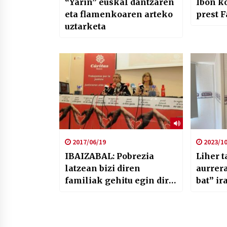
“Yarin” euskal dantzaren
Ibon k
eta flamenkoaren arteko
prest F
uztarketa
2017/06/19
2023/10
IBAIZABAL: Pobrezia
Liher 
latzean bizi diren
aurrera
familiak gehitu egin dira
bat” ir
Bizkaiko Caritasen
txostenaren arabera