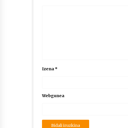
Izena
*
Webgunea