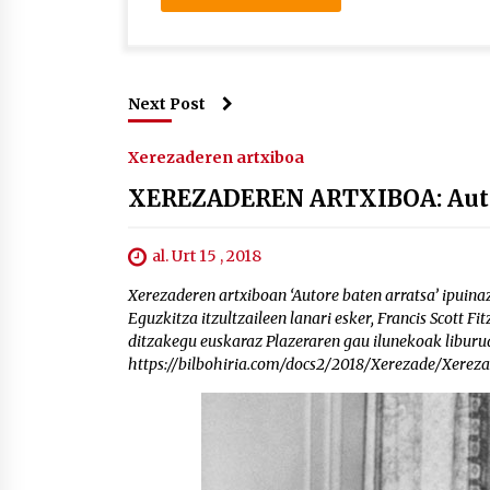
Next Post
Xerezaderen artxiboa
XEREZADEREN ARTXIBOA: Autor
al. Urt 15 , 2018
Xerezaderen artxiboan ‘Autore baten arratsa’ ipuina
Eguzkitza itzultzaileen lanari esker, Francis Scott 
ditzakegu euskaraz Plazeraren gau ilunekoak libur
https://bilbohiria.com/docs2/2018/Xerezade/Xere