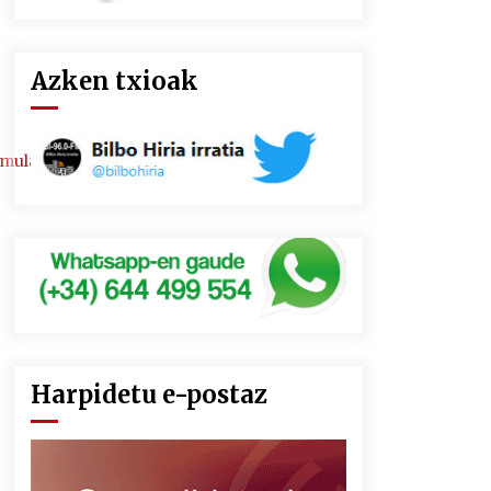
Azken txioak
mulario
Harpidetu e-postaz