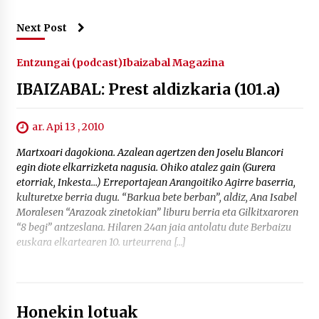
Next Post
Entzungai (podcast)
Ibaizabal Magazina
IBAIZABAL: Prest aldizkaria (101.a)
ar. Api 13 , 2010
Martxoari dagokiona. Azalean agertzen den Joselu Blancori
egin diote elkarrizketa nagusia. Ohiko atalez gain (Gurera
etorriak, Inkesta…) Erreportajean Arangoitiko Agirre baserria,
kulturetxe berria dugu. “Barkua bete berban”, aldiz, Ana Isabel
Moralesen “Arazoak zinetokian” liburu berria eta Gilkitxaroren
“8 begi” antzeslana. Hilaren 24an jaia antolatu dute Berbaizu
euskara elkartearen 10. urteurrena […]
Honekin lotuak