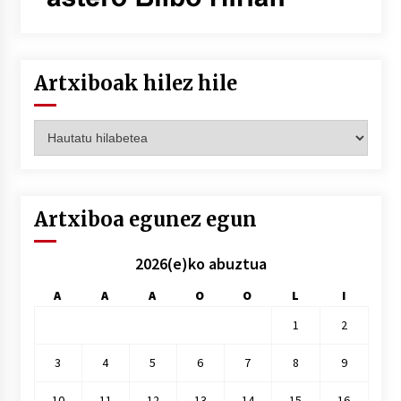
Artxiboak hilez hile
Artxiboak
hilez
hile
Artxiboa egunez egun
2026(e)ko abuztua
A
A
A
O
O
L
I
1
2
3
4
5
6
7
8
9
10
11
12
13
14
15
16