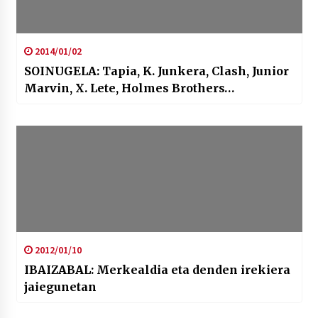
2014/01/02
SOINUGELA: Tapia, K. Junkera, Clash, Junior
Marvin, X. Lete, Holmes Brothers…
2012/01/10
IBAIZABAL: Merkealdia eta denden irekiera
jaiegunetan