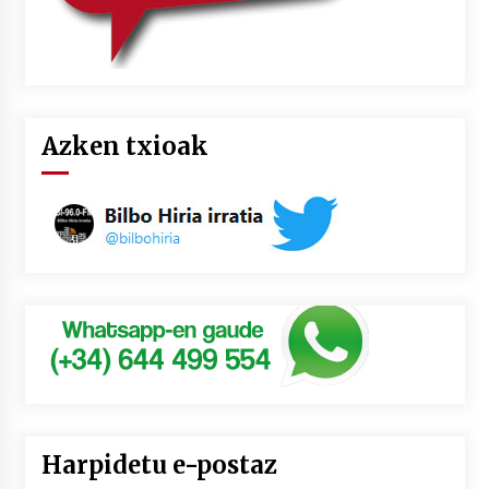
Azken txioak
Harpidetu e-postaz