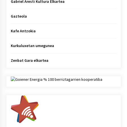
Gabriel Aresti Kultura Elkartea
Gazteola
Kafe Antzokia
Kurkuluxetan umegunea
Zenbat Gara elkartea