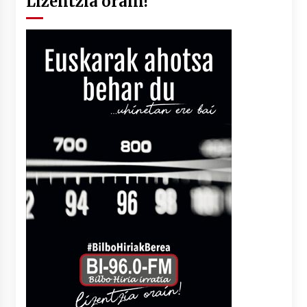
Lizentzia orain!