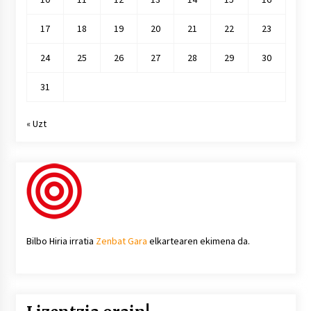
17
18
19
20
21
22
23
24
25
26
27
28
29
30
31
« Uzt
Bilbo Hiria irratia
Zenbat Gara
elkartearen ekimena da.