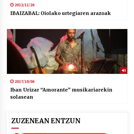
2012/11/26
IBAIZABAL: Oiolako urtegiaren arazoak
2017/10/06
Iban Urizar “Amorante” musikariarekin
solasean
ZUZENEAN ENTZUN