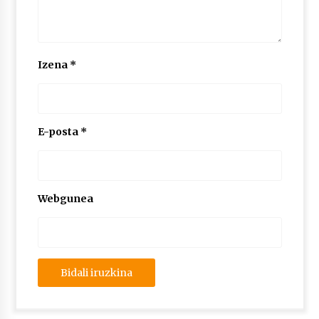
2026/07/03
MUSIBLA #297: Bide, Boards Of Canada, Somak,
Tiga, Twisted Teens, Underscores, Habia
Izena
*
2026/07/02
E-posta
*
Webgunea