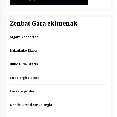
Zenbat Gara ekimenak
Algara konpartsa
Bakaikuko Etxea
Bilbo Hiria irratia
Erroa argitaletxea
Euskara jendea
Gabriel Aresti euskaltegia