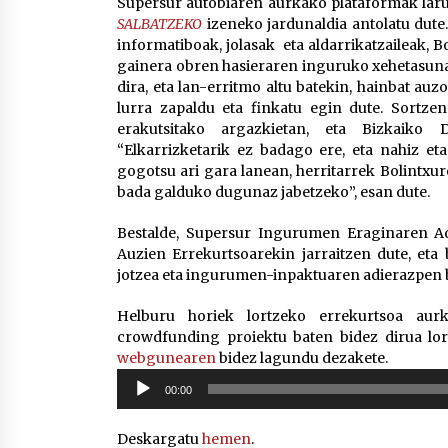
Supersur autobiaren aurkako plataformak larun
SALBATZEKO
izeneko jardunaldia antolatu dute
informatiboak, jolasak eta aldarrikatzaileak, 
gainera obren hasieraren inguruko xehetasun
dira, eta lan-erritmo altu batekin, hainbat au
lurra zapaldu eta finkatu egin dute. Sortze
erakutsitako argazkietan, eta Bizkaiko 
“Elkarrizketarik ez badago ere, eta nahiz et
gogotsu ari gara lanean, herritarrek Bolintxur
bada galduko dugunaz jabetzeko”, esan dute.
Bestalde, Supersur Ingurumen Eraginaren A
Auzien Errekurtsoarekin jarraitzen dute, et
jotzea eta ingurumen-inpaktuaren adierazpen be
Helburu horiek lortzeko errekurtsoa aur
crowdfunding proiektu baten bidez dirua lo
webgunearen
bidez lagundu dezakete.
Soinu
00:00
erreproduzigailua
Deskargatu
hemen
.