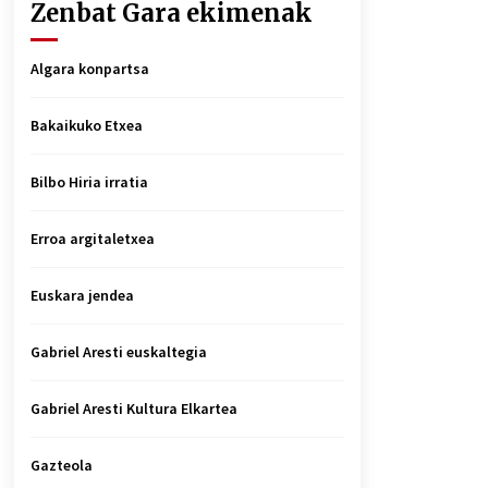
Zenbat Gara ekimenak
Algara konpartsa
Bakaikuko Etxea
Bilbo Hiria irratia
Erroa argitaletxea
Euskara jendea
Gabriel Aresti euskaltegia
Gabriel Aresti Kultura Elkartea
Gazteola