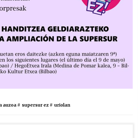
a auzoa
#
supersur ez
#
uriolan