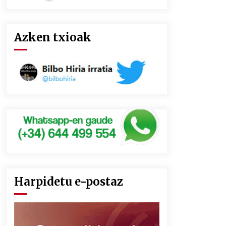
Azken txioak
Harpidetu e-postaz