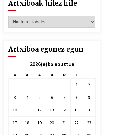
Artxiboak hilez hile
Artxiboak
hilez
hile
Artxiboa egunez egun
2026(e)ko abuztua
A
A
A
O
O
L
I
1
2
3
4
5
6
7
8
9
10
11
12
13
14
15
16
17
18
19
20
21
22
23