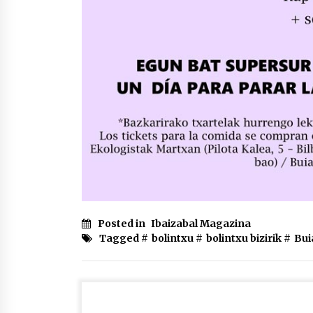
Posted in
Ibaizabal Magazina
Tagged #
bolintxu
#
bolintxu bizirik
#
Bui