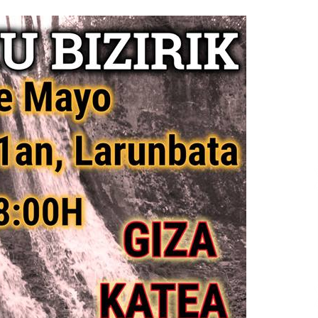
bolumena
igotzeko
edo
jaisteko.