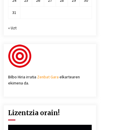
24
25
26
27
28
29
30
31
« Uzt
Bilbo Hiria irratia
Zenbat Gara
elkartearen
ekimena da.
Lizentzia orain!