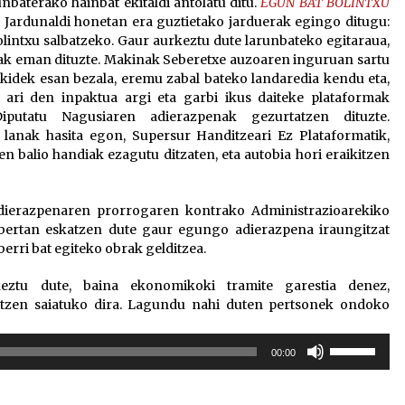
baterako hainbat ekitaldi antolatu ditu.
EGUN BAT BOLINTXU
. Jardunaldi honetan era guztietako jarduerak egingo ditugu:
Bolintxu salbatzeko. Gaur aurkeztu dute larunbateko egitaraua,
ak eman dituzte. Makinak Seberetxe auzoaren inguruan sartu
zokidek esan bezala, eremu zabal bateko landaredia kendu eta,
n ari den inpaktua argi eta garbi ikus daiteke plataformak
Diputatu Nagusiaren adierazpenak gezurtatzen dituzte.
a lanak hasita egon, Supersur Handitzeari Ez Plataformatik,
en balio handiak ezagutu ditzaten, eta autobia hori eraikitzen
dierazpenaren prorrogaren kontrako Administrazioarekiko
a bertan eskatzen dute gaur egungo adierazpena iraungitzat
rri bat egiteko obrak gelditzea.
keztu dute, baina ekonomikoki tramite garestia denez,
rtzen saiatuko dira. Lagundu nahi duten pertsonek ondoko
Erabili
00:00
gora/behera
gezi-
teklak