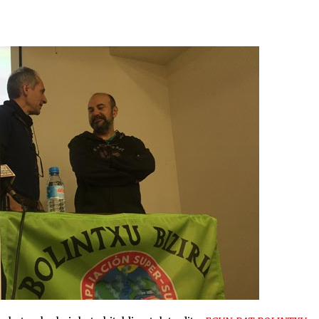
2026/07/15
Larunbatean Plentziako Itsas
Martxa ospatuko da
2026/07/07
SOINUGELA: Paul McCartney eta
Ringo Starr-en lan berriak
2026/07/03