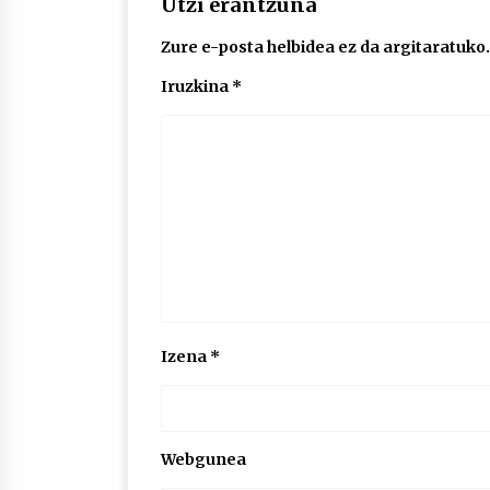
Utzi erantzuna
Zure e-posta helbidea ez da argitaratuko.
Iruzkina
*
Izena
*
Webgunea