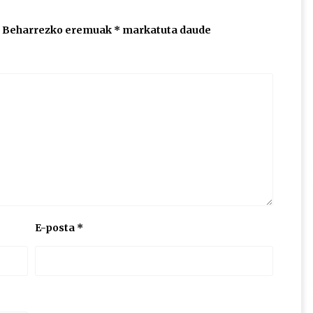
Beharrezko eremuak
*
markatuta daude
E-posta
*