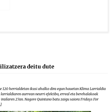
lizatzera deitu dute
e 120 herrialdetan ikusi ahalko dira egun hauetan Klima Larrialdia
larrialdiaren aurrean neurri efektibo, erreal eta berehalakoak
 irailaren 27an. Nagore Quintano batu zaigu saiora Fridays For
…]