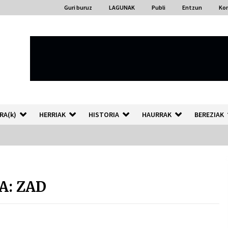
Guri buruz
LAGUNAK
Publi
Entzun
Ko
RA(k)
HERRIAK
HISTORIA
HAURRAK
BEREZIAK
“Hiztegi bat” Gorka Urbizuk
idatzitako letren hiztegia
A: ZAD
2026/07/23
Auzoportala : 1×04 Auzofoniak