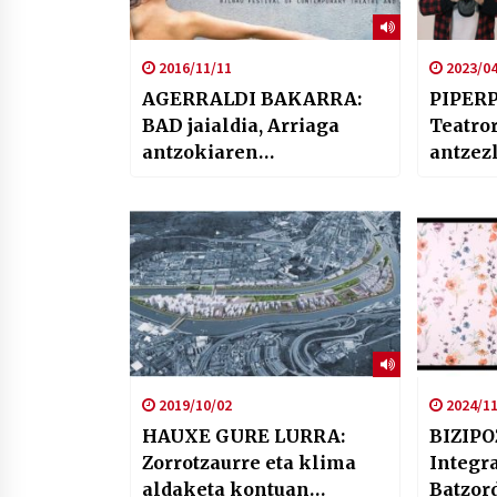
2016/11/11
2023/04
AGERRALDI BAKARRA:
PIPERP
BAD jaialdia, Arriaga
Teatro
antzokiaren
antzez
programazioa eta
“Francoren bilobari
gutuna”
2019/10/02
2024/11
HAUXE GURE LURRA:
BIZIPO
Zorrotzaurre eta klima
Integr
aldaketa kontuan
Batzor