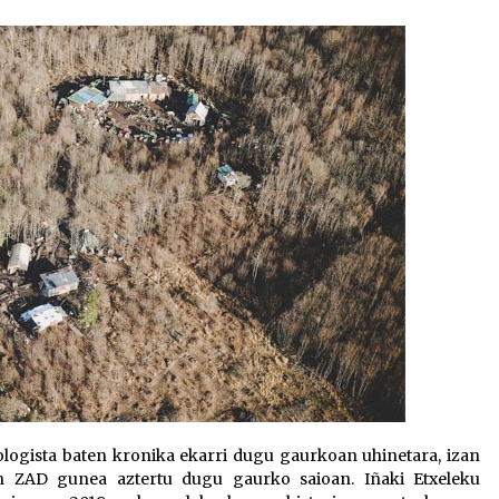
2026/07/15
Larunbatean Plentziako Itsas
Martxa ospatuko da
2026/07/07
SOINUGELA: Paul McCartney eta
Ringo Starr-en lan berriak
2026/07/03
kologista baten kronika ekarri dugu gaurkoan uhinetara, izan
n ZAD gunea aztertu dugu gaurko saioan. Iñaki Etxeleku