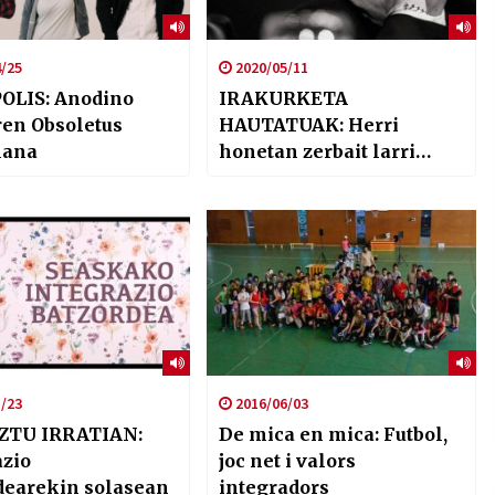
/25
2020/05/11
OLIS: Anodino
IRAKURKETA
ren Obsoletus
HAUTATUAK: Herri
lana
honetan zerbait larri
gertatuko da (Gabriel
Garcia Marquez)
/23
2016/06/03
ZTU IRRATIAN:
De mica en mica: Futbol,
azio
joc net i valors
dearekin solasean
integradors