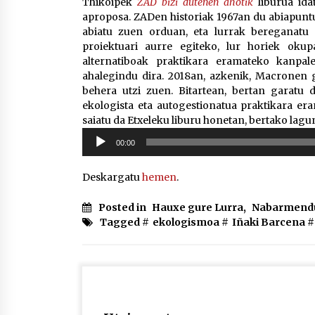
Thikoipek
ZAD bizi dutenen ahotik
liburua ida
aproposa. ZADen historiak 1967an du abiapun
abiatu zuen orduan, eta lurrak bereganatu z
proiektuari aurre egiteko, lur horiek oku
alternatiboak praktikara eramateko kanpal
ahalegindu dira. 2018an, azkenik, Macronen
behera utzi zuen. Bitartean, bertan garatu d
ekologista eta autogestionatua praktikara er
saiatu da Etxeleku liburu honetan, bertako lagu
Soinu
00:00
erreproduzigailua
Deskargatu
hemen
.
Posted in
Hauxe gure Lurra
,
Nabarmend
Tagged #
ekologismoa
#
Iñaki Barcena
#