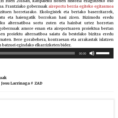
tzi zuen 2018an, kanpaleku honen historia ezagutzeko oso
tua. Frantziako gobernuak
aireportu berria egiteko egitasmoa
ituen horretarako. Ekologistek eta bertako baserritarrek,
patu eta haiengatik borrokan hasi ziren. Bizimodu eredu
eku alternatiboa sortu zuten eta hainbat urtez horretan
 gobernuak amore eman eta aireportuaren proiektua bertan
en proiektu alternatiboa saiatu da bestelako bizitza eredu
amaten. Bere gorabehera, kontraesan eta arrakastak islatzen
n batzuei egindako elkarrizketen bidez.
Erabili
00:00
gora/behera
gezi-
teklak
bolumena
uak
igotzeko
Josu Larrinaga
#
ZAD
edo
jaisteko.