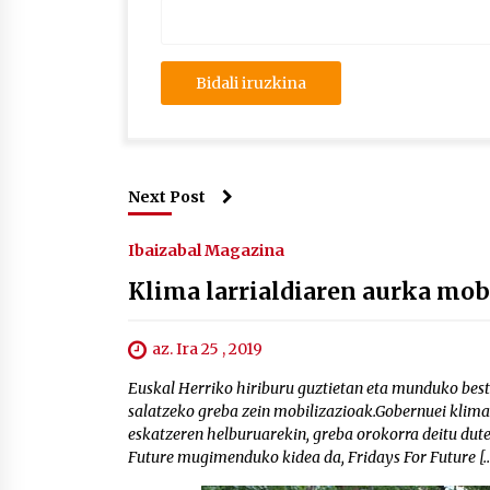
Next Post
Ibaizabal Magazina
Klima larrialdiaren aurka mobi
az. Ira 25 , 2019
Euskal Herriko hiriburu guztietan eta munduko best
salatzeko greba zein mobilizazioak.Gobernuei klima 
eskatzeren helburuarekin, greba orokorra deitu dute
Future mugimenduko kidea da, Fridays For Future [