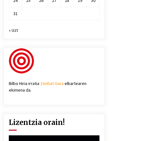
24
25
26
27
28
29
30
31
« Uzt
Bilbo Hiria irratia
Zenbat Gara
elkartearen
ekimena da.
Lizentzia orain!