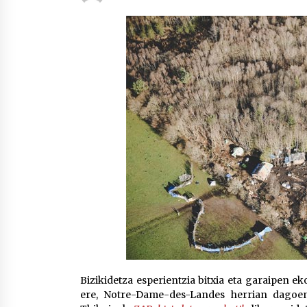
protagonista
2026/07/16
POTTO: San Pedro jaietako bertso-
saioa
2026/07/09
Auritz Iñurrietaren margoak
ikusgai Uribitarte40 aretoan
2026/07/03
Bizikidetza esperientzia bitxia eta garaipen e
ere, Notre-Dame-des-Landes herrian dagoe