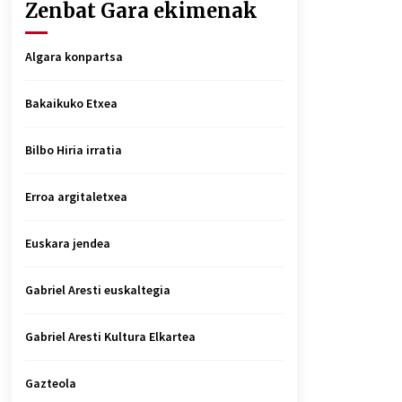
Zenbat Gara ekimenak
Algara konpartsa
Bakaikuko Etxea
Bilbo Hiria irratia
Erroa argitaletxea
Euskara jendea
Gabriel Aresti euskaltegia
Gabriel Aresti Kultura Elkartea
Gazteola