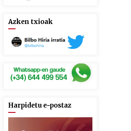
Azken txioak
Harpidetu e-postaz