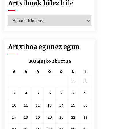
Artxiboak hilez hile
Artxiboak
hilez
hile
Artxiboa egunez egun
2026(e)ko abuztua
A
A
A
O
O
L
I
1
2
3
4
5
6
7
8
9
10
11
12
13
14
15
16
17
18
19
20
21
22
23