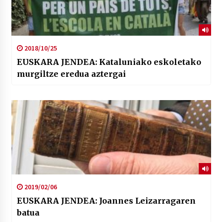
2018/10/25
EUSKARA JENDEA: Kataluniako eskoletako
murgiltze eredua aztergai
2019/02/06
EUSKARA JENDEA: Joannes Leizarragaren
batua