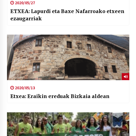
2020/05/27
ETXEA: Lapurdi eta Baxe Nafarroako etxeen
ezaugarriak
2020/05/13
Etxea: Eraikin ereduak Bizkaia aldean