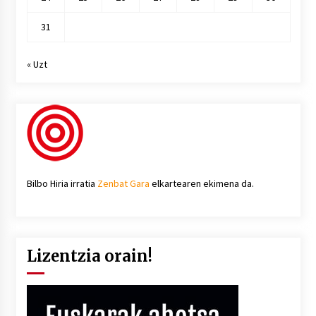
31
« Uzt
Bilbo Hiria irratia
Zenbat Gara
elkartearen ekimena da.
Lizentzia orain!