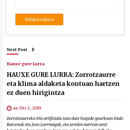
Next Post
Hauxe gure Lurra
HAUXE GURE LURRA: Zorrotzaurre
eta klima aldaketa kontuan hartzen
ez duen hirigintza
az. Urr 2 , 2019
Zorrotzaurreko irla artifiziala izan dute hizpide gaurkoan Iñaki
Barcenak eta Josu Larrinagak, eta uriolen aurrean urez