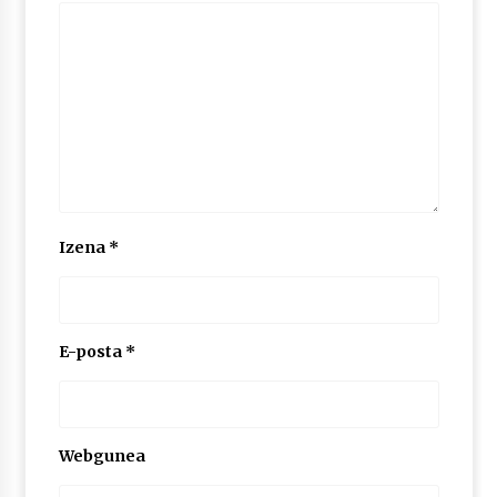
2026/07/03
MUSIBLA #297: Bide, Boards Of Canada, Somak,
Tiga, Twisted Teens, Underscores, Habia
2026/07/02
Izena
*
E-posta
*
Webgunea