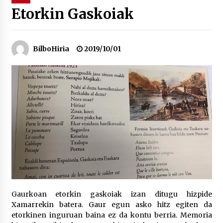
Etorkin Gaskoiak
“Hiztegi bat” Gorka Urbizuk idatzitako letren
hiztegia
2026/07/23
BilboHiria
2019/10/01
Bakaikuko barnetegitik gazteek egindako saio
berezia
2026/07/16
Tuba eta bonbardinoaren astea, Bilboko
Kontserbatorioan protagonista
2026/07/16
Auzoportala : 1×04 Auzofoniak
2026/07/15
Gaurkoan etorkin gaskoiak izan ditugu hizpide
Xamarrekin batera. Gaur egun asko hitz egiten da
Gaur abitua da Bilbao bbk live jaialdia
etorkinen inguruan baina ez da kontu berria. Memoria
2026/07/09