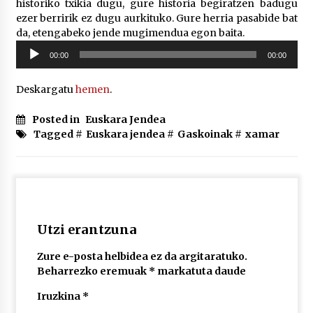
historiko txikia dugu, gure historia begiratzen badugu
ezer berririk ez dugu aurkituko. Gure herria pasabide bat
da, etengabeko jende mugimendua egon baita.
POTTO: San Pedro jaietako bertso-saioa
Soinu
2026/07/09
00:00
00:00
erreproduzigailua
Deskargatu
hemen
.
Larunbatean Plentziako Itsas Martxa ospatuko
da
Posted in
Euskara Jendea
2026/07/07
Tagged #
Euskara jendea
#
Gaskoinak
#
xamar
LIBURUEN ERREPUBLIKA TXIKIA: Hiragana akats
isil batekin dator beti
2026/07/07
Utzi erantzuna
Auritz Iñurrietaren margoak ikusgai
Uribitarte40 aretoan
2026/07/03
Zure e-posta helbidea ez da argitaratuko.
Beharrezko eremuak
*
markatuta daude
SOINUGELA: Paul McCartney eta Ringo Starr-en
Iruzkina
*
lan berriak