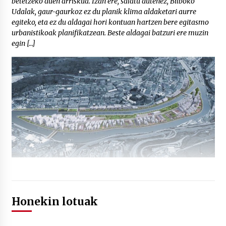
betetzeko duen arriskua. Izan ere, salatu dutenez, Bilboko
Udalak, gaur-gaurkoz ez du planik klima aldaketari aurre
egiteko, eta ez du aldagai hori kontuan hartzen bere egitasmo
urbanistikoak planifikatzean. Beste aldagai batzuri ere muzin
egin […]
Honekin lotuak