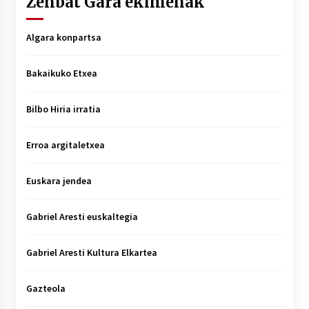
Zenbat Gara ekimenak
Algara konpartsa
Bakaikuko Etxea
Bilbo Hiria irratia
Erroa argitaletxea
Euskara jendea
Gabriel Aresti euskaltegia
Gabriel Aresti Kultura Elkartea
Gazteola