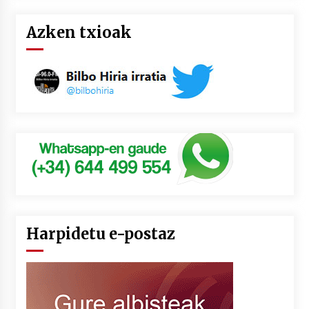
Azken txioak
Harpidetu e-postaz