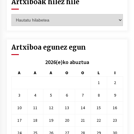
Artxiboak hilez hile
Artxiboak
hilez
hile
Artxiboa egunez egun
2026(e)ko abuztua
A
A
A
O
O
L
I
1
2
3
4
5
6
7
8
9
10
11
12
13
14
15
16
17
18
19
20
21
22
23
24
25
26
27
28
29
30