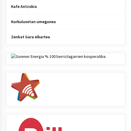
Kafe Antzokia
Kurkuluxetan umegunea
Zenbat Gara elkartea