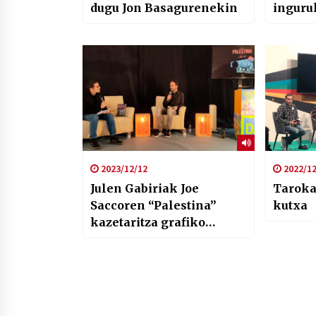
dugu Jon Basagurenekin
inguruk
2017ko
antzer
txoste
eskuti
2023/12/12
2022/12
Julen Gabiriak Joe
Taroka
Saccoren “Palestina”
kutxa
kazetaritza grafiko
liburua euskaratuta
aurkeztu digu