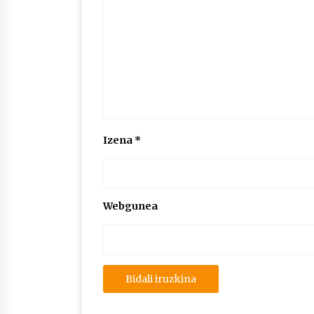
Izena
*
Webgunea