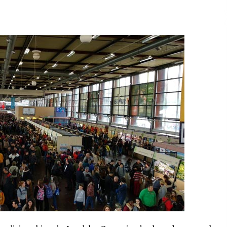
2026/07/15
Larunbatean Plentziako Itsas
Martxa ospatuko da
2026/07/07
SOINUGELA: Paul McCartney eta
Ringo Starr-en lan berriak
2026/07/03