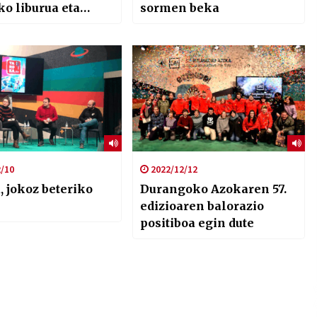
o liburua eta
sormen beka
 euskal
kigintzaren
na EHAZEren
k
/10
2022/12/12
, jokoz beteriko
Durangoko Azokaren 57.
edizioaren balorazio
positiboa egin dute