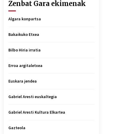
Zenbat Gara ekimenak
Algara konpartsa
Bakaikuko Etxea
Bilbo Hiria irratia
Erroa argitaletxea
Euskara jendea
Gabriel Aresti euskaltegia
Gabriel Aresti Kultura Elkartea
Gazteola