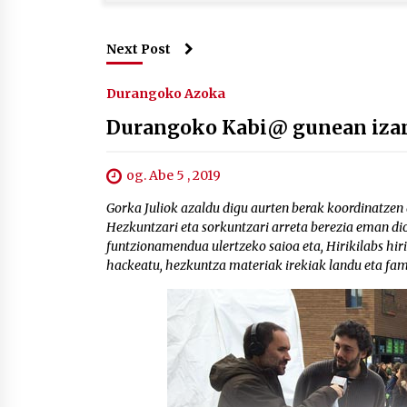
Next Post
Durangoko Azoka
Durangoko Kabi@ gunean izang
og. Abe 5 , 2019
Gorka Juliok azaldu digu aurten berak koordinatze
Hezkuntzari eta sorkuntzari arreta berezia eman dio
funtzionamendua ulertzeko saioa eta, Hirikilabs hiri 
hackeatu, hezkuntza materiak irekiak landu eta fami