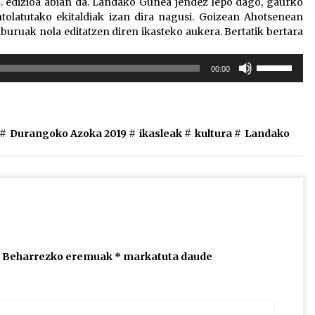
. edizioa abian da. Landako Gunea jendez lepo dago, gaurko
tolatutako ekitaldiak izan dira nagusi. Goizean Ahotsenean
iburuak nola editatzen diren ikasteko aukera. Bertatik bertara
Erabili
00:00
gora/behera
gezi-
teklak
bolumena
 #
Durangoko Azoka 2019
#
ikasleak
#
kultura
#
Landako
igotzeko
edo
jaisteko.
Beharrezko eremuak
*
markatuta daude