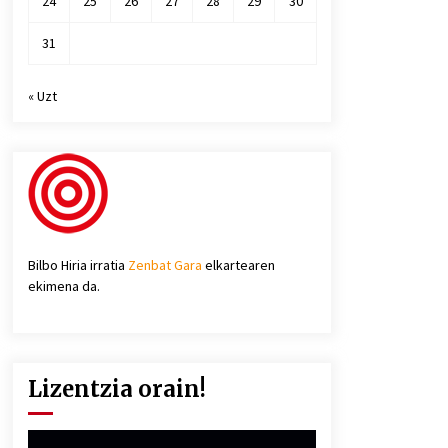
24
25
26
27
28
29
30
31
« Uzt
Bilbo Hiria irratia
Zenbat Gara
elkartearen
ekimena da.
Lizentzia orain!