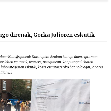
o direnak, Gorka Julioren eskutik
n duen Kabi@ guneak Durangoko Azokan izango duen egitaraua.
te lehen egunetik, izan ere, ostegunean. konputagailu baten
laborategiaren eskutik, koete estratosferiko bat nola egin, janaria
lian […]