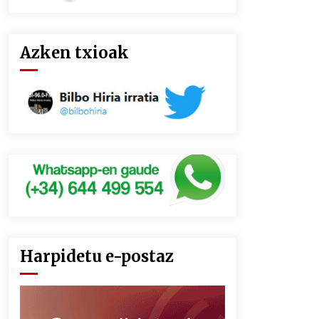
Azken txioak
Harpidetu e-postaz