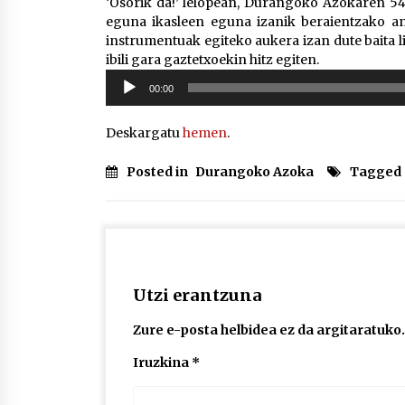
‘Osorik da!’ lelopean, Durangoko Azokaren 54
eguna ikasleen eguna izanik beraientzako an
instrumentuak egiteko aukera izan dute baita l
ibili gara gaztetxoekin hitz egiten.
Soinu
00:00
erreproduzigailua
Deskargatu
hemen
.
Posted in
Durangoko Azoka
Tagged
Utzi erantzuna
Zure e-posta helbidea ez da argitaratuko.
Iruzkina
*