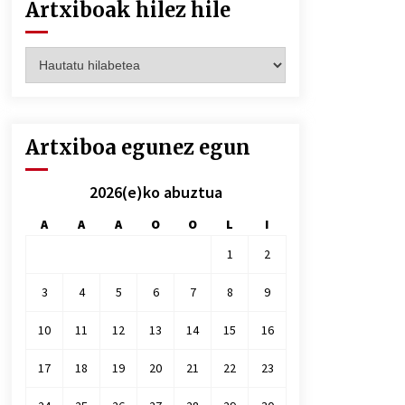
Artxiboak hilez hile
Artxiboak
hilez
hile
Artxiboa egunez egun
2026(e)ko abuztua
A
A
A
O
O
L
I
1
2
3
4
5
6
7
8
9
10
11
12
13
14
15
16
17
18
19
20
21
22
23