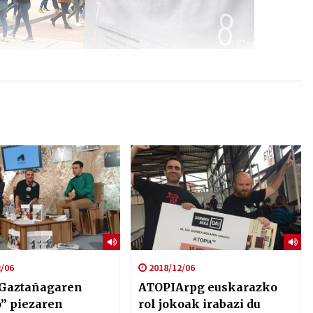
/06
2018/12/06
Gaztañagaren
ATOPIArpg euskarazko
o” piezaren
rol jokoak irabazi du