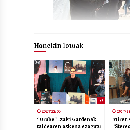
Honekin lotuak
2024/12/05
2017/12
“Orube” Izaki Gardenak
Miren 
taldearen azkena ezagutu
“Stere