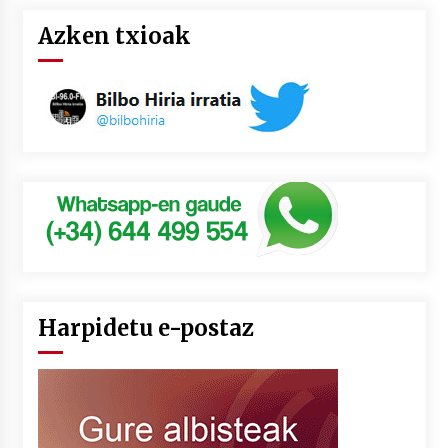
Azken txioak
Harpidetu e-postaz