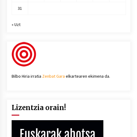
31
« Uzt
Bilbo Hiria irratia
Zenbat Gara
elkartearen ekimena da.
Lizentzia orain!