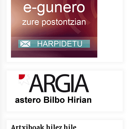
Artxiboak hilez hile