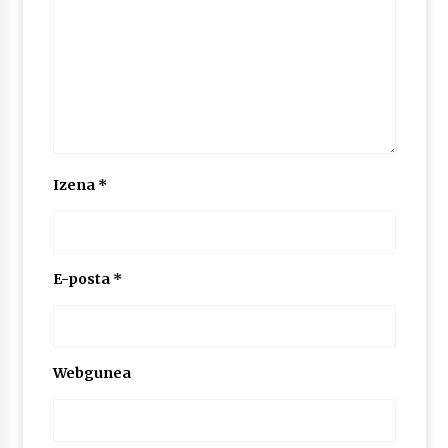
Izena
*
E-posta
*
Webgunea