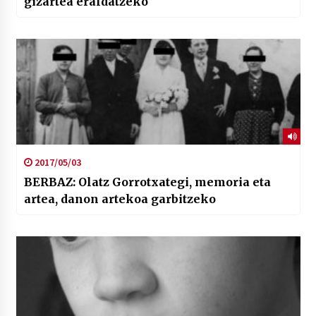
gizartea eraldatzeko
2017/05/03
BERBAZ: Olatz Gorrotxategi, memoria eta
artea, danon artekoa garbitzeko