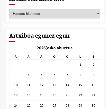
Artxiboak
hilez
hile
Artxiboa egunez egun
2026(e)ko abuztua
A
A
A
O
O
L
I
1
2
3
4
5
6
7
8
9
10
11
12
13
14
15
16
17
18
19
20
21
22
23
24
25
26
27
28
29
30