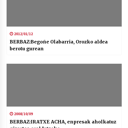
2012/01/12
BERBAZ:Begoñe Olabarria, Orozko aldea
berotu gurean
2008/10/09
BERBAZ:IRATXE ACHA, enpresak aholkatuz