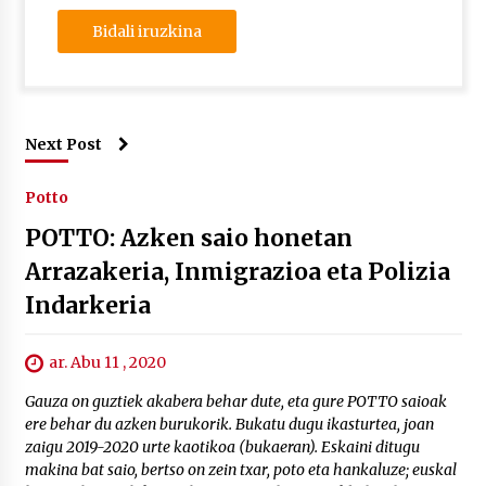
Next Post
Potto
POTTO: Azken saio honetan
Arrazakeria, Inmigrazioa eta Polizia
Indarkeria
ar. Abu 11 , 2020
Gauza on guztiek akabera behar dute, eta gure POTTO saioak
ere behar du azken burukorik. Bukatu dugu ikasturtea, joan
zaigu 2019-2020 urte kaotikoa (bukaeran). Eskaini ditugu
makina bat saio, bertso on zein txar, poto eta hankaluze; euskal