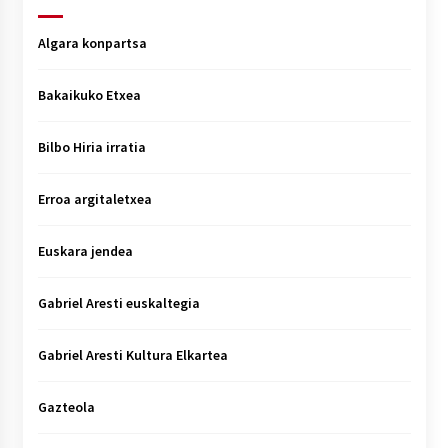
Algara konpartsa
Bakaikuko Etxea
Bilbo Hiria irratia
Erroa argitaletxea
Euskara jendea
Gabriel Aresti euskaltegia
Gabriel Aresti Kultura Elkartea
Gazteola