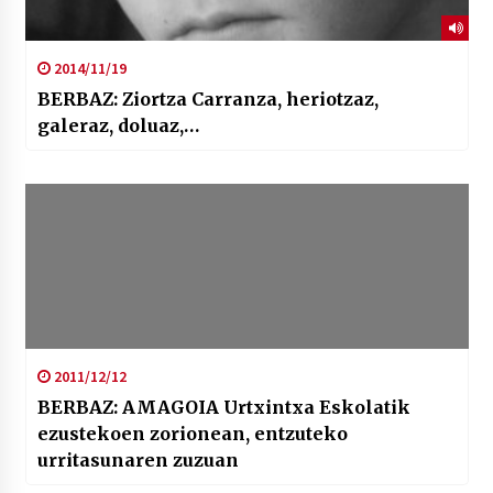
2014/11/19
BERBAZ: Ziortza Carranza, heriotzaz,
galeraz, doluaz,…
2011/12/12
BERBAZ: AMAGOIA Urtxintxa Eskolatik
ezustekoen zorionean, entzuteko
urritasunaren zuzuan