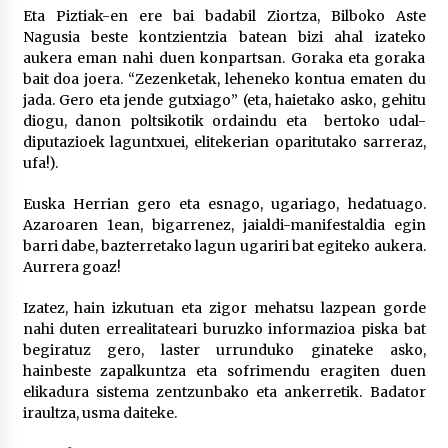
2026/07/03
Eta Piztiak-en ere bai badabil Ziortza, Bilboko Aste
Nagusia beste kontzientzia batean bizi ahal izateko
aukera eman nahi duen konpartsan. Goraka eta goraka
MUSIBLA #297: Bide, Boards Of Canada, Somak,
Tiga, Twisted Teens, Underscores, Habia
bait doa joera. “Zezenketak, leheneko kontua ematen du
2026/07/02
jada. Gero eta jende gutxiago” (eta, haietako asko, gehitu
diogu, danon poltsikotik ordaindu eta bertoko udal-
diputazioek laguntxuei, elitekerian oparitutako sarreraz,
ufa!).
Euska Herrian gero eta esnago, ugariago, hedatuago.
Azaroaren 1ean, bigarrenez, jaialdi-manifestaldia egin
barri dabe, bazterretako lagun ugariri bat egiteko aukera.
Aurrera goaz!
Izatez, hain izkutuan eta zigor mehatsu lazpean gorde
nahi duten errealitateari buruzko informazioa piska bat
begiratuz gero, laster urrunduko ginateke asko,
hainbeste zapalkuntza eta sofrimendu eragiten duen
elikadura sistema zentzunbako eta ankerretik. Badator
iraultza, usma daiteke.