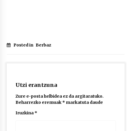
Posted in
Berbaz
Utzi erantzuna
Zure e-posta helbidea ez da argitaratuko.
Beharrezko eremuak
*
markatuta daude
Iruzkina
*