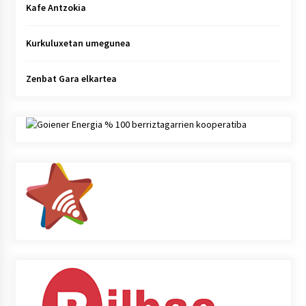
Kafe Antzokia
Kurkuluxetan umegunea
Zenbat Gara elkartea