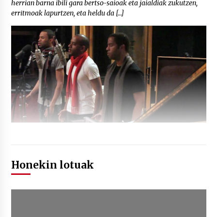
herrian barna ibili gara bertso-saioak eta jaialdiak zukutzen,
erritmoak lapurtzen, eta heldu da […]
Honekin lotuak