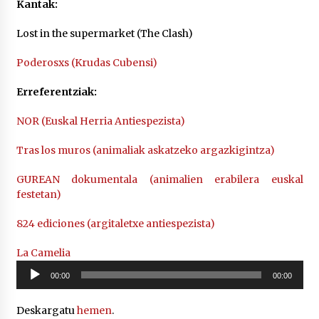
Kantak:
Lost in the supermarket (The Clash)
Poderosxs (Krudas Cubensi)
Erreferentziak:
NOR (Euskal Herria Antiespezista)
Tras los muros (animaliak askatzeko argazkigintza)
GUREAN dokumentala (animalien erabilera euskal
festetan)
824 ediciones (argitaletxe antiespezista)
La Camelia
Soinu
00:00
00:00
erreproduzigailua
Deskargatu
hemen
.