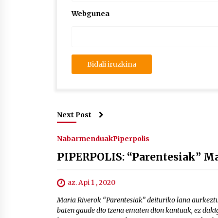
Webgunea
Next Post
Nabarmenduak
Piperpolis
PIPERPOLIS: “Parentesiak” Mar
az. Api 1 , 2020
Maria Riverok “Parentesiak” deituriko lana aurkeztu 
baten gaude dio izena ematen dion kantuak, ez dakig