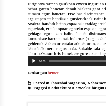
Hirigintza tartean gaurkoan etxeen inguruan m
behar garen honetan denok bilakatu gara arki
sumatu egun hauetan. Etxe bat diseinatzean 
argiztapen eta bentilazio gutxienekoak. Baina 
Azalera handiak baino, espazioak eraldagarria
espazioak, erdi kanpoan egoteko espazio-egoera
gehiago egon izan balira, hauek disfrutatz
komunitate harremanak indartuz (eta gatazkak 
gehienok. Azken urteotako arkitekturan, eta az
lehio-balkonera nagusitu da. Sukalde-sala-e
laburtu. Osasun krisi honek ere gure etxeen in
Soinu
00:00
erreproduzigailua
Deskargatu
hemen
.
Posted in
Ibaizabal Magazina
,
Nabarmen
Tagged #
arkitektura
#
etxeak
#
hirigint