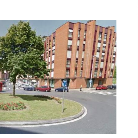
2026/07/15
Larunbatean Plentziako Itsas
Martxa ospatuko da
2026/07/07
SOINUGELA: Paul McCartney eta
Ringo Starr-en lan berriak
2026/07/03