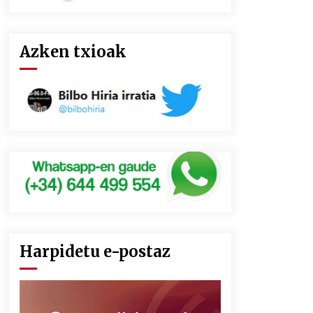
Azken txioak
Harpidetu e-postaz