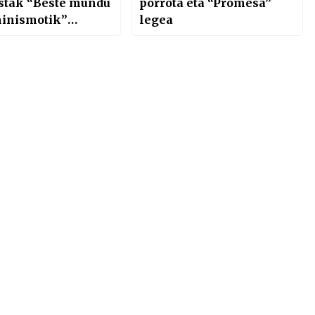
stak “Beste mundu
porrota eta “Promesa”
minismotik”
legea
ikatuko du
aren 8an