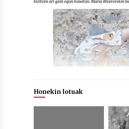
bizitzen ari gara egun hauetan. Maria Riverorekin be
Honekin lotuak