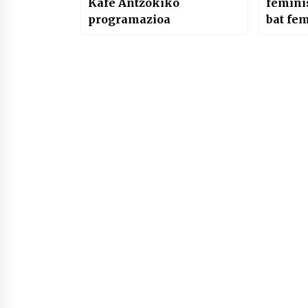
Kafe Antzokiko
femini
programazioa
bat fe
aldarr
Martxo