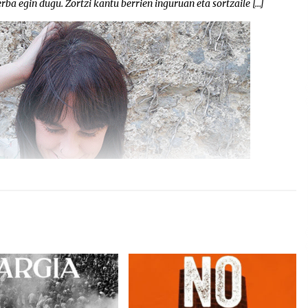
rba egin dugu. Zortzi kantu berrien inguruan eta sortzaile […]