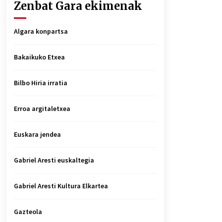
Zenbat Gara ekimenak
Algara konpartsa
Bakaikuko Etxea
Bilbo Hiria irratia
Erroa argitaletxea
Euskara jendea
Gabriel Aresti euskaltegia
Gabriel Aresti Kultura Elkartea
Gazteola