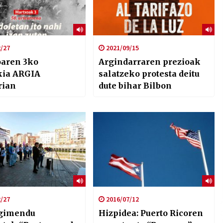
/27
2021/09/15
aren 3ko
Argindarraren prezioak
kia ARGIA
salatzeko protesta deitu
rian
dute bihar Bilbon
/27
2016/07/12
gimendu
Hizpidea: Puerto Ricoren