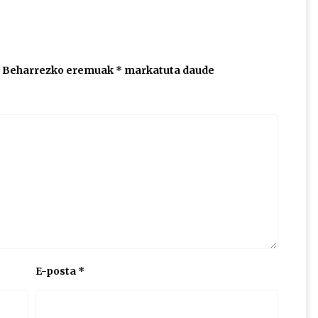
Beharrezko eremuak
*
markatuta daude
E-posta
*