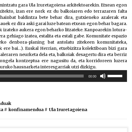
intzatu gara Ula Iruretagoiena arkitektoarekin. Etxean egon
tekto, izan ere nork ez du balkoiaren edo terrazaren falta
hainbat baldintza bete behar dira, gutxieneko azalerak eta
hauek ez dira aski garai luze batean etxean egon behar bagara.
k izateko aukera egon beharko litzateke. Kanpoarekin lotura-
 gehiago izatea, estalita eta estali gabe. Komunitate espazio
eko denbora-planing bat antolatu zitekeen komunitateka,
ere bai…). Euskal Herrian, etxebizitza kolektiboan bizi gara
aleraren neurketa dela eta, balkoiak desagertu dira eta berriz
gongela kontzeptua ere nagusitu da, eta korridoreen luzera
guruko hausnarketa interesgarriak utzi dizkigu.
Erabili
00:00
gora/behera
gezi-
teklak
bolumena
duak
igotzeko
za
#
konfinamendua
#
Ula Iruretagoiena
edo
jaisteko.