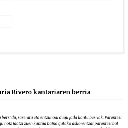
ia Rivero kantariaren berria
berri du, sareratu eta entzungai dugu jada kantu berriak. Parentesi
u noiz idatzi zuen kantua baina gutako askorentzat parentesi bat