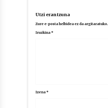
Utzi erantzuna
Zure e-posta helbidea ez da argitaratuko.
Iruzkina
*
Izena
*