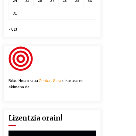
24
25
26
27
28
29
30
31
« Uzt
Bilbo Hiria irratia
Zenbat Gara
elkartearen
ekimena da.
Lizentzia orain!