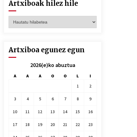
Artxiboak hilez hile
Artxiboak
hilez
hile
Artxiboa egunez egun
2026(e)ko abuztua
A
A
A
O
O
L
I
1
2
3
4
5
6
7
8
9
10
11
12
13
14
15
16
17
18
19
20
21
22
23