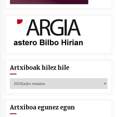
Artxiboak hilez hile
Artxiboak
hilez
hile
Artxiboa egunez egun