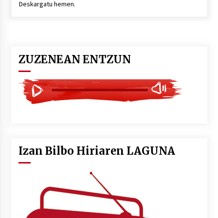
Deskargatu hemen.
POTTO: San Pedro jaietako bertso-saioa
2026/07/09
ZUZENEAN ENTZUN
Larunbatean Plentziako Itsas Martxa ospatuko
da
2026/07/07
LIBURUEN ERREPUBLIKA TXIKIA: Hiragana akats
isil batekin dator beti
2026/07/07
Izan Bilbo Hiriaren LAGUNA
Auritz Iñurrietaren margoak ikusgai
Uribitarte40 aretoan
2026/07/03
SOINUGELA: Paul McCartney eta Ringo Starr-en
lan berriak