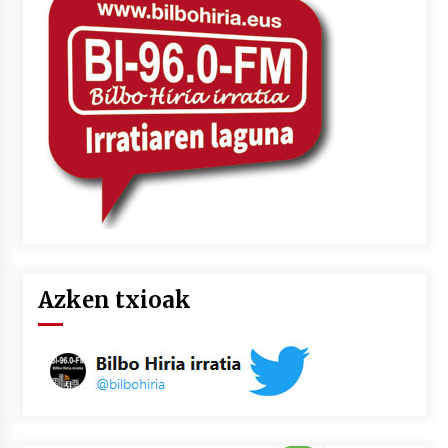
2026/07/03
MUSIBLA #297: Bide, Boards Of Canada, Somak,
Tiga, Twisted Teens, Underscores, Habia
2026/07/02
Azken txioak