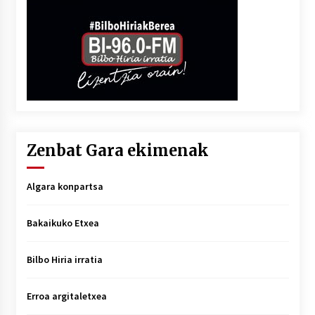
Zenbat Gara ekimenak
Algara konpartsa
Bakaikuko Etxea
Bilbo Hiria irratia
Erroa argitaletxea