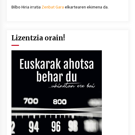
Bilbo Hiria irratia
Zenbat Gara
elkartearen ekimena da.
Lizentzia orain!