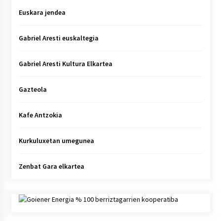
Euskara jendea
Gabriel Aresti euskaltegia
Gabriel Aresti Kultura Elkartea
Gazteola
Kafe Antzokia
Kurkuluxetan umegunea
Zenbat Gara elkartea