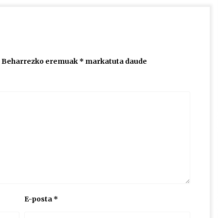
Beharrezko eremuak
*
markatuta daude
E-posta
*