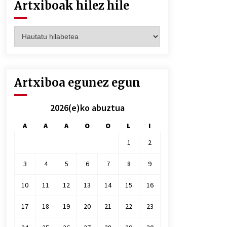
Artxiboak hilez hile
Artxiboak
hilez
hile
Artxiboa egunez egun
2026(e)ko abuztua
A
A
A
O
O
L
I
1
2
3
4
5
6
7
8
9
10
11
12
13
14
15
16
17
18
19
20
21
22
23