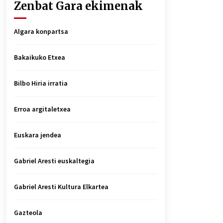
Zenbat Gara ekimenak
Algara konpartsa
Bakaikuko Etxea
Bilbo Hiria irratia
Erroa argitaletxea
Euskara jendea
Gabriel Aresti euskaltegia
Gabriel Aresti Kultura Elkartea
Gazteola