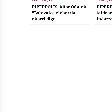
2025/05/21
2016/11
PIPERPOLIS: Aitor Oñatek
PIPERP
“Lohizulo” eleberria
taldea
ekarri digu
indarra
eta “K
antzez