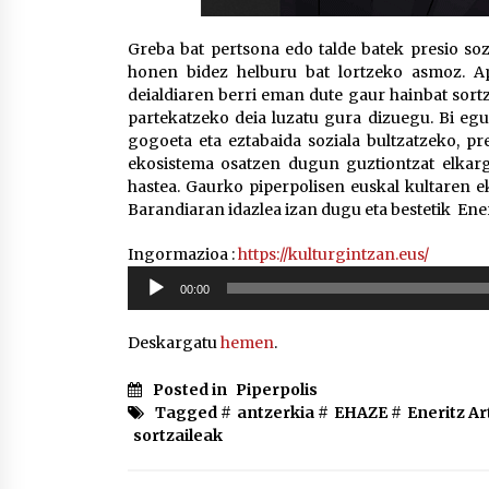
Greba bat pertsona edo talde batek presio soz
honen bidez helburu bat lortzeko asmoz. Api
deialdiaren berri eman dute gaur hainbat sortz
partekatzeko deia luzatu gura dizuegu. Bi eg
gogoeta eta eztabaida soziala bultzatzeko, p
ekosistema osatzen dugun guztiontzat elkarg
hastea. Gaurko piperpolisen euskal kultaren 
Barandiaran idazlea izan dugu eta bestetik Ene
Ingormazioa :
https://kulturgintzan.eus/
Soinu
00:00
erreproduzigailua
Deskargatu
hemen
.
Posted in
Piperpolis
Tagged #
antzerkia
#
EHAZE
#
Eneritz Ar
sortzaileak