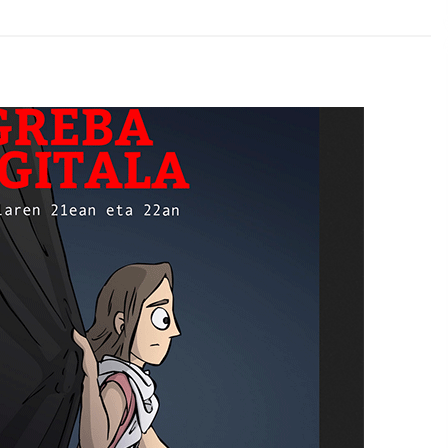
2026/07/15
Larunbatean Plentziako Itsas
Martxa ospatuko da
2026/07/07
SOINUGELA: Paul McCartney eta
Ringo Starr-en lan berriak
2026/07/03