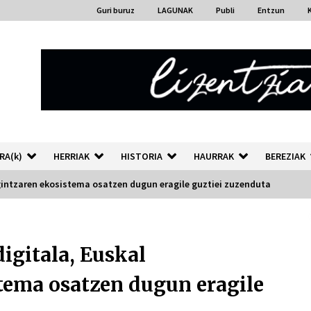
Guri buruz
LAGUNAK
Publi
Entzun
RA(k)
HERRIAK
HISTORIA
HAURRAK
BEREZIAK
rgintzaren ekosistema osatzen dugun eragile guztiei zuzenduta
“Hiztegi bat” Gorka Urbizuk
idatzitako letren hiztegia
igitala, Euskal
2026/07/23
tema osatzen dugun eragile
Auzoportala : 1×04 Auzofoniak