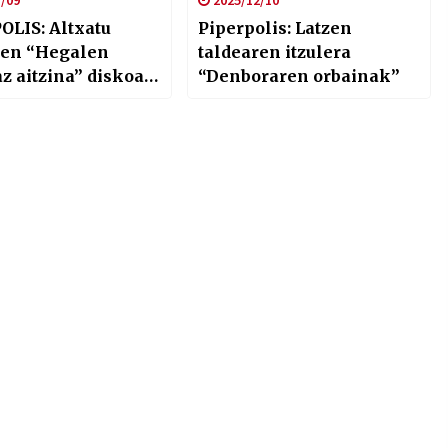
/09
2025/12/10
OLIS: Altxatu
Piperpolis: Latzen
ren “Hegalen
taldearen itzulera
z aitzina” diskoa
“Denboraren orbainak”
oadernoa zuri”
lana