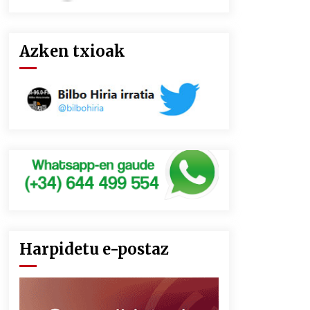
Azken txioak
Harpidetu e-postaz