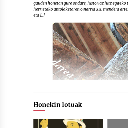
gauden honetan gure ondare, historiaz hitz egiteko t
herrietako antolaketaren oinarria XX. mendera arte.
eta […]
Honekin lotuak