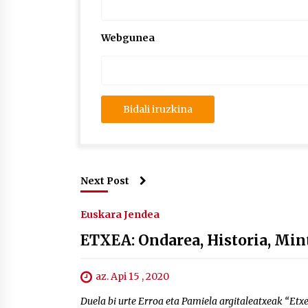
Webgunea
Next Post
Euskara Jendea
ETXEA: Ondarea, Historia, Min
az. Api 15 , 2020
Duela bi urte Erroa eta Pamiela argitaleatxeak “Etx