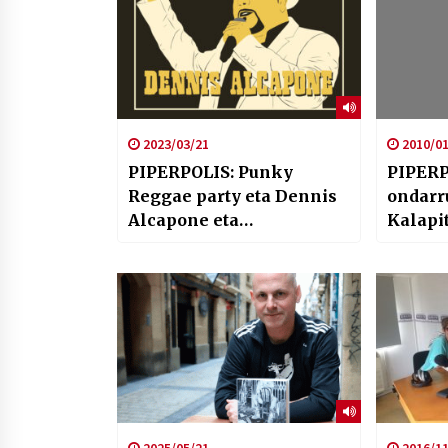
2023/03/21
2010/01
PIPERPOLIS: Punky
PIPERP
Reggae party eta Dennis
ondarr
Alcapone eta
Kalapi
Errementarians
berria
taldearen berria