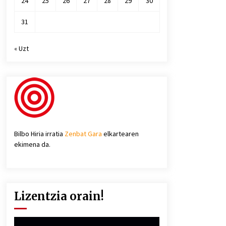
24
25
26
27
28
29
30
31
« Uzt
Bilbo Hiria irratia
Zenbat Gara
elkartearen
ekimena da.
Lizentzia orain!