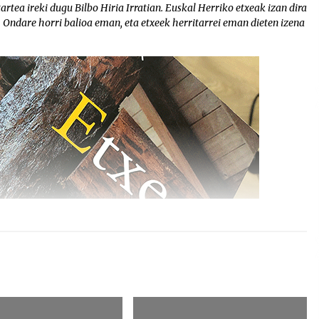
artea ireki dugu Bilbo Hiria Irratian. Euskal Herriko etxeak izan dira
 Ondare horri balioa eman, eta etxeek herritarrei eman dieten izena