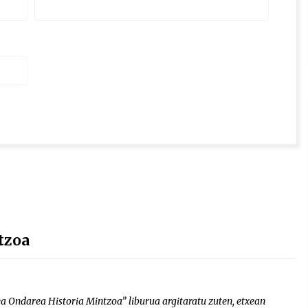
tzoa
ea Ondarea Historia Mintzoa” liburua argitaratu zuten, etxean