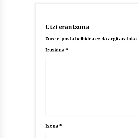
Utzi erantzuna
Zure e-posta helbidea ez da argitaratuko.
Iruzkina
*
Izena
*