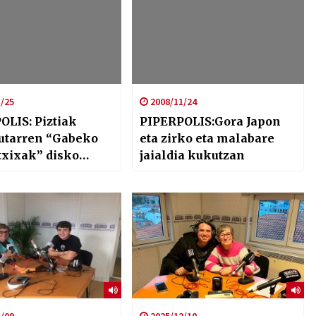
/25
2008/11/24
OLIS: Piztiak
PIPERPOLIS:Gora Japon
utarren “Gabeko
eta zirko eta malabare
txixak” disko
jaialdia kukutzan