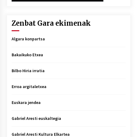
Zenbat Gara ekimenak
Algara konpartsa
Bakaikuko Etxea
Bilbo Hiria irratia
Erroa argitaletxea
Euskara jendea
Gabriel Aresti euskaltegia
Gabriel Aresti Kultura Elkartea