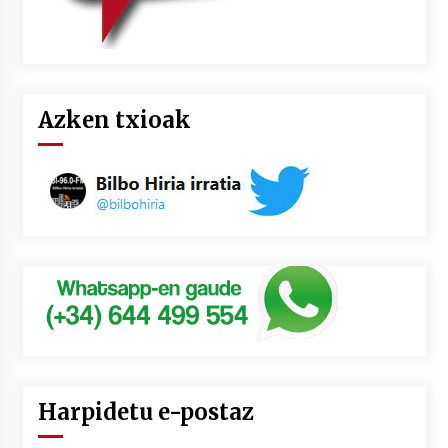
Azken txioak
Harpidetu e-postaz