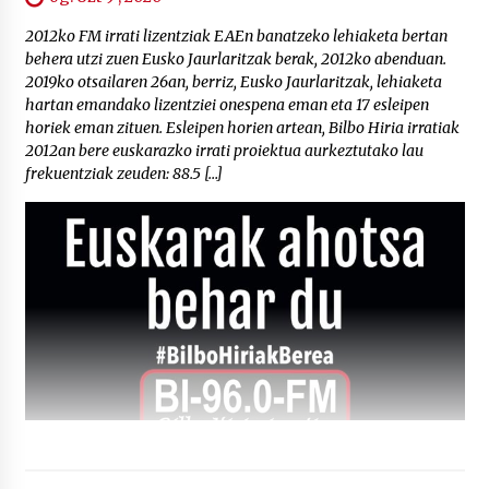
2012ko FM irrati lizentziak EAEn banatzeko lehiaketa bertan
behera utzi zuen Eusko Jaurlaritzak berak, 2012ko abenduan.
2019ko otsailaren 26an, berriz, Eusko Jaurlaritzak, lehiaketa
hartan emandako lizentziei onespena eman eta 17 esleipen
horiek eman zituen. Esleipen horien artean, Bilbo Hiria irratiak
2012an bere euskarazko irrati proiektua aurkeztutako lau
frekuentziak zeuden: 88.5 […]