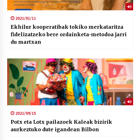
2021/01/11
Ekhilur kooperatibak tokiko merkataritza
fidelizatzeko bere ordainketa-metodoa jarri
du martxan
2021/09/15
Potx eta Lotx pailazoek Kaleak bizirik
aurkeztuko dute igandean Bilbon