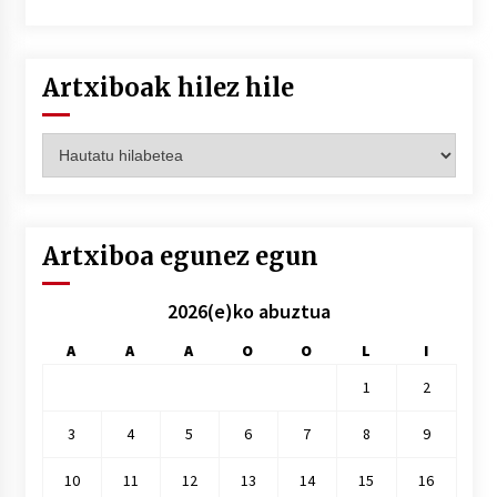
Artxiboak hilez hile
Artxiboak
hilez
hile
Artxiboa egunez egun
2026(e)ko abuztua
A
A
A
O
O
L
I
1
2
3
4
5
6
7
8
9
10
11
12
13
14
15
16