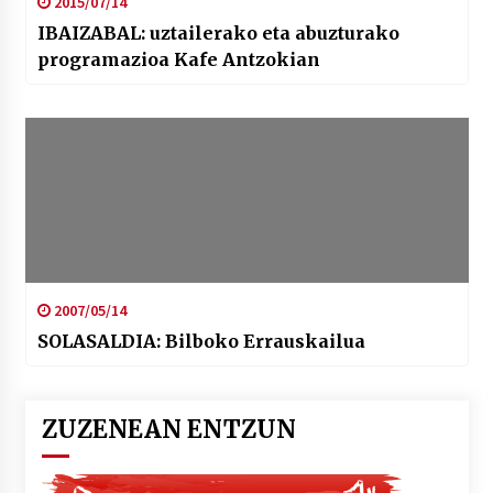
2015/07/14
IBAIZABAL: uztailerako eta abuzturako
programazioa Kafe Antzokian
2007/05/14
SOLASALDIA: Bilboko Errauskailua
ZUZENEAN ENTZUN