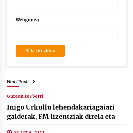
Webgunea
Next Post
Gurean zer berri
Iñigo Urkullu lehendakariagaiari
galderak, FM lizentziak direla eta
og. Uzt 9 , 2020