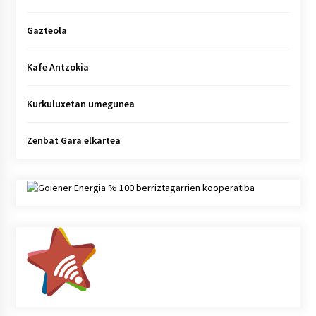
Gazteola
Kafe Antzokia
Kurkuluxetan umegunea
Zenbat Gara elkartea