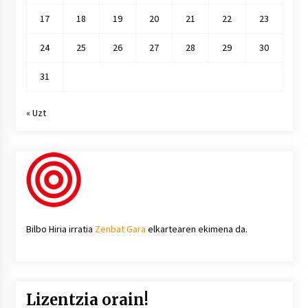
17
18
19
20
21
22
23
24
25
26
27
28
29
30
31
« Uzt
Bilbo Hiria irratia
Zenbat Gara
elkartearen ekimena da.
Lizentzia orain!