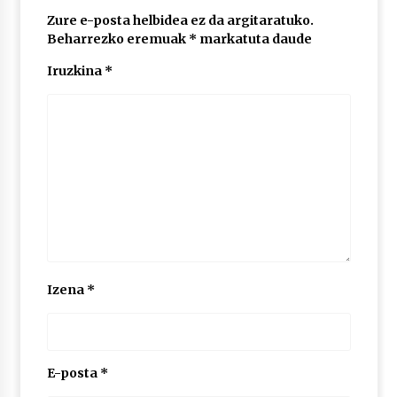
2026/07/03
Zure e-posta helbidea ez da argitaratuko.
Beharrezko eremuak
*
markatuta daude
MUSIBLA #297: Bide, Boards Of Canada, Somak,
Tiga, Twisted Teens, Underscores, Habia
Iruzkina
*
2026/07/02
Izena
*
E-posta
*