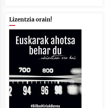
Lizentzia orain!