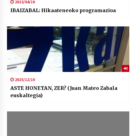
2013/04/10
IBAIZABAL: Hikaateneoko programazioa
2015/12/10
ASTE HONETAN, ZER? (Juan Mateo Zabala
euskaltegia)