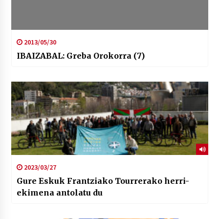
2013/05/30
IBAIZABAL: Greba Orokorra (7)
2023/03/27
Gure Eskuk Frantziako Tourrerako herri-
ekimena antolatu du