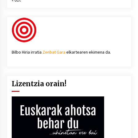
Bilbo Hiria irratia
Zenbat Gara
elkartearen ekimena da.
Lizentzia orain!