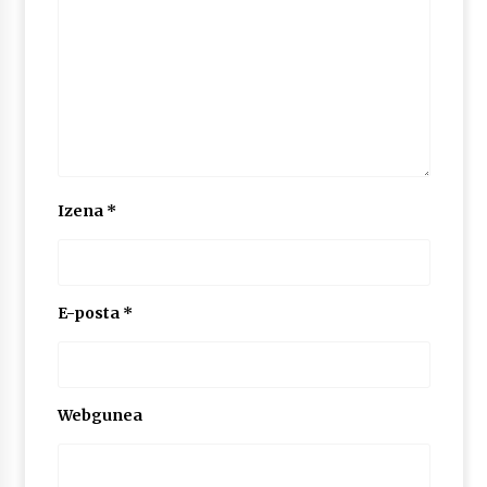
Izena
*
E-posta
*
Webgunea