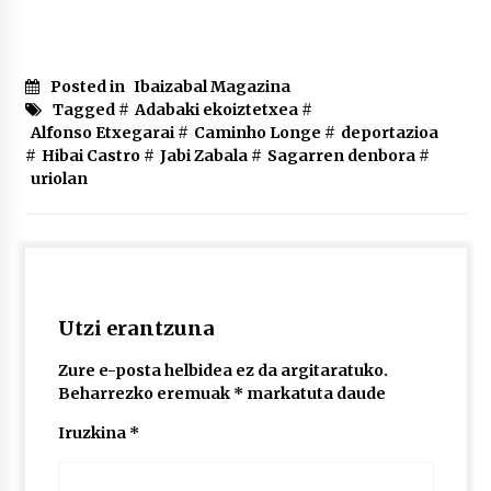
Posted in
Ibaizabal Magazina
Tagged #
Adabaki ekoiztetxea
#
Alfonso Etxegarai
#
Caminho Longe
#
deportazioa
#
Hibai Castro
#
Jabi Zabala
#
Sagarren denbora
#
uriolan
Utzi erantzuna
Zure e-posta helbidea ez da argitaratuko.
Beharrezko eremuak
*
markatuta daude
Iruzkina
*