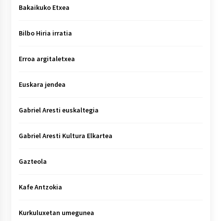
Bakaikuko Etxea
Bilbo Hiria irratia
Erroa argitaletxea
Euskara jendea
Gabriel Aresti euskaltegia
Gabriel Aresti Kultura Elkartea
Gazteola
Kafe Antzokia
Kurkuluxetan umegunea