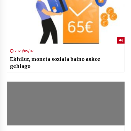
2020/05/07
Ekhilur, moneta soziala baino askoz
gehiago