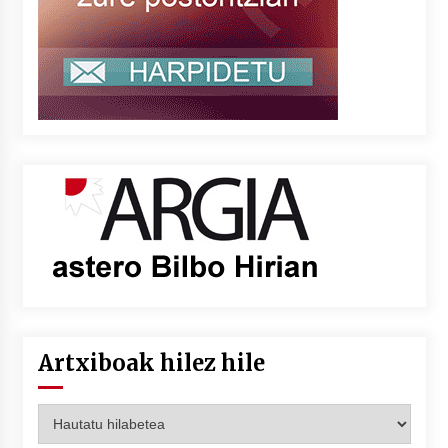
Artxiboak hilez hile
Artxiboak
hilez