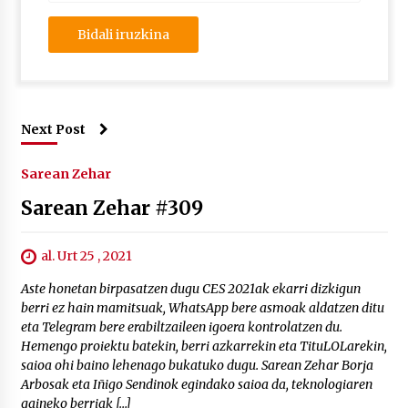
Next Post
Sarean Zehar
Sarean Zehar #309
al. Urt 25 , 2021
Aste honetan birpasatzen dugu CES 2021ak ekarri dizkigun
berri ez hain mamitsuak, WhatsApp bere asmoak aldatzen ditu
eta Telegram bere erabiltzaileen igoera kontrolatzen du.
Hemengo proiektu batekin, berri azkarrekin eta TituLOLarekin,
saioa ohi baino lehenago bukatuko dugu. Sarean Zehar Borja
Arbosak eta Iñigo Sendinok egindako saioa da, teknologiaren
gaineko berriak […]