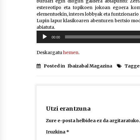
buruari egin diogun galdera abiapuntu: Zert
estereotipo eta topikoen jokoan egoera ko
elementuekin, interes lobbyak eta funtzionario 
Lupin lapur klasikoaren abenturen bertsio m
abiatuta.
Soinu
00:00
erreproduzigailua
Deskargatu
hemen
.
Posted in
Ibaizabal Magazina
Tagge
Utzi erantzuna
Zure e-posta helbidea ez da argitaratuko.
Iruzkina
*