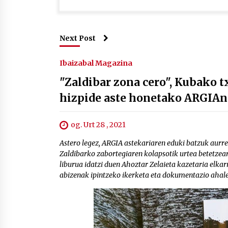
Next Post
Ibaizabal Magazina
"Zaldibar zona cero", Kubako t
hizpide aste honetako ARGIAn
og. Urt 28 , 2021
Astero legez, ARGIA astekariaren eduki batzuk aurre
Zaldibarko zabortegiaren kolapsotik urtea betetzea
liburua idatzi duen Ahoztar Zelaieta kazetaria elka
abizenak ipintzeko ikerketa eta dokumentazio ahale