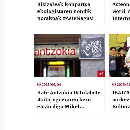
Bizizaleak konpartsa
Asteon
ekologistaren nondik
Gorri, 
norakoak #AsteNagusi
Intern
Jurado
2021/06/04
2015/01
Kafe Antzokia 14 hilabete
IBAIZA
itxita, egoeraren berri
aurkez
eman digu Mikel
Kultur
Urbeltzek