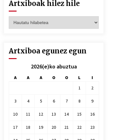
Artxiboak hilez hile
Artxiboak
hilez
hile
Artxiboa egunez egun
2026(e)ko abuztua
A
A
A
O
O
L
I
1
2
3
4
5
6
7
8
9
10
11
12
13
14
15
16
17
18
19
20
21
22
23