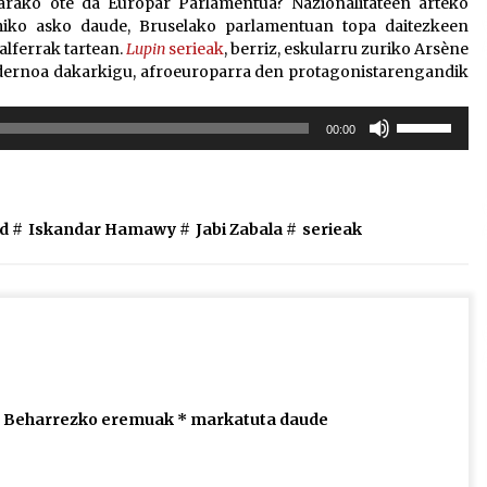
arako ote da Europar Parlamentua? Nazionalitateen arteko
miko asko daude, Bruselako parlamentuan topa daitezkeen
alferrak tartean.
Lupin
serieak
, berriz, eskularru zuriko Arsène
odernoa dakarkigu, afroeuroparra den protagonistarengandik
Erabili
00:00
gora/behera
gezi-
teklak
bolumena
d #
Iskandar Hamawy
#
Jabi Zabala
#
serieak
igotzeko
edo
jaisteko.
Beharrezko eremuak
*
markatuta daude