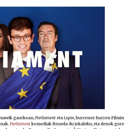
2026/07/15
Larunbatean Plentziako Itsas
Martxa ospatuko da
2026/07/07
SOINUGELA: Paul McCartney eta
Ringo Starr-en lan berriak
2026/07/03
 Hamawik gaurkoan,
Parliament
eta
Lupin
, hurrenez hurren Filmin
enak.
Parliament
komediak Brusela du jokaleku, eta denok gure