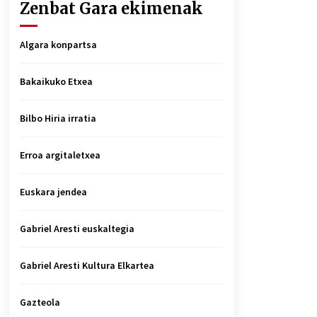
Zenbat Gara ekimenak
Algara konpartsa
Bakaikuko Etxea
Bilbo Hiria irratia
Erroa argitaletxea
Euskara jendea
Gabriel Aresti euskaltegia
Gabriel Aresti Kultura Elkartea
Gazteola