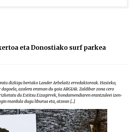
xertoa eta Donostiako surf parkea
ratu dizkigu bertako Lander Arbelaitz erredaktoreak. Hasteko,
r dagoela, azalera eraman du gaia ARGIAk. Zaldibar zona cero
rrizketatu du Estitxu Eizagirrek, hondamendiaren erantzuleei izen-
gin mardula dugu liburua eta, atzean […]