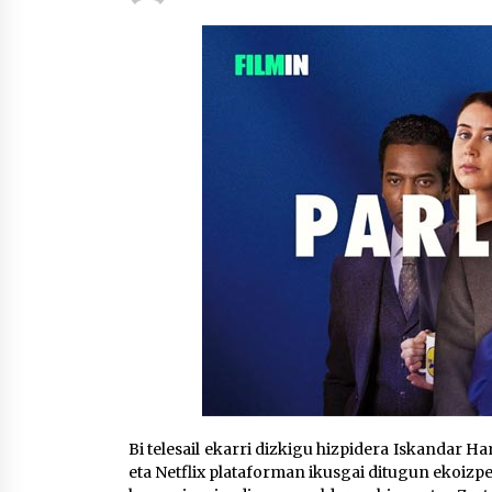
protagonista
2026/07/16
POTTO: San Pedro jaietako bertso-
saioa
2026/07/09
Auritz Iñurrietaren margoak
ikusgai Uribitarte40 aretoan
2026/07/03
Bi telesail ekarri dizkigu hizpidera Iskandar
eta Netflix plataforman ikusgai ditugun ekoizp