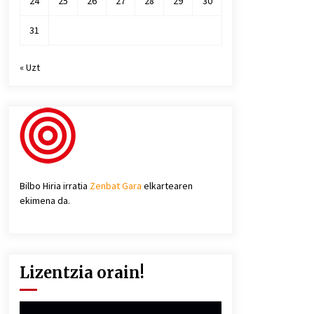
24
25
26
27
28
29
30
31
« Uzt
Bilbo Hiria irratia
Zenbat Gara
elkartearen
ekimena da.
Lizentzia orain!