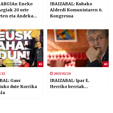
 ARGIAn Eneko
IBAIZABAL: Kubako
Argiak 20 urte
Alderdi Komunistaren 6.
eten eta Andeka
Kongresua
ren egoera
/22
2015/02/24
BAL: Gaur
IBAIZABAL: Ipar E.
tuko dute Korrika
Herriko berriak…
ala