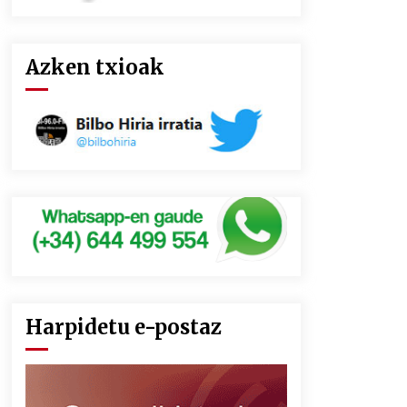
Azken txioak
Harpidetu e-postaz