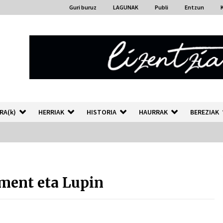
Guri buruz
LAGUNAK
Publi
Entzun
RA(k)
HERRIAK
HISTORIA
HAURRAK
BEREZIAK
“Hiztegi bat” Gorka Urbizuk
idatzitako letren hiztegia
ment eta Lupin
2026/07/23
Auzoportala : 1×04 Auzofoniak