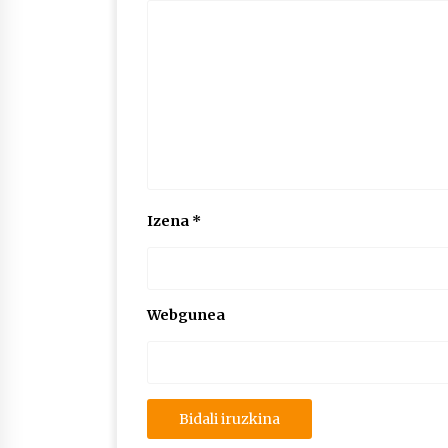
Izena
*
Webgunea